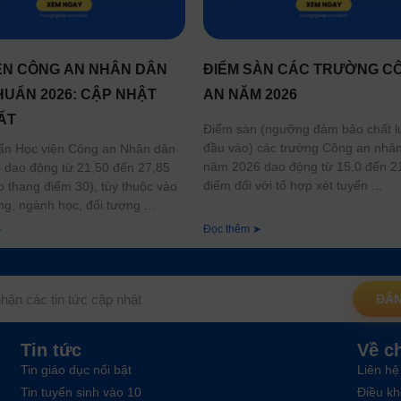
ỆN CÔNG AN NHÂN DÂN
ĐIỂM SÀN CÁC TRƯỜNG C
HUẨN 2026: CẬP NHẬT
AN NĂM 2026
ẤT
Điểm sàn (ngưỡng đảm bảo chất 
đầu vào) các trường Công an nhâ
ẩn Học viện Công an Nhân dân
năm 2026 dao động từ 15,0 đến 2
dao động từ 21,50 đến 27,85
điểm đối với tổ hợp xét tuyển
o thang điểm 30), tùy thuộc vào
ng, ngành học, đối tượng
➤
Đọc thêm ➤
ĐĂN
Tin tức
Về c
Tin giáo dục nổi bật
Liên hệ
Tin tuyển sinh vào 10
Điều kh