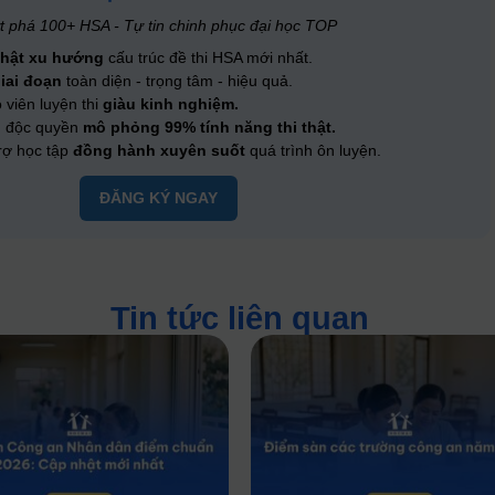
t phá 100+ HSA - Tự tin chinh phục đại học TOP
nhật xu hướng
cấu trúc đề thi HSA mới nhất.
giai đoạn
toàn diện - trọng tâm - hiệu quả.
 viên luyện thi
giàu kinh nghiệm.
n độc quyền
mô phỏng 99% tính năng thi thật.
rợ học tập
đồng hành xuyên suốt
quá trình ôn luyện.
ĐĂNG KÝ NGAY
Tin tức liên quan