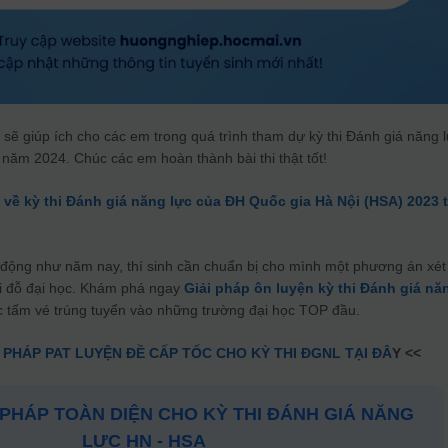
 sẽ giúp ích cho các em trong quá trình tham dự kỳ thi Đánh giá năng 
năm 2024. Chúc các em hoàn thành bài thi thật tốt!
 ý về kỳ thi Đánh giá năng lực của ĐH Quốc gia Hà Nội (HSA) 2023 t
n động như năm nay, thí sinh cần chuẩn bị cho mình một phương án xét
ội đỗ đại học. Khám phá ngay
Giải pháp ôn luyện kỳ thi Đánh giá nă
 tấm vé trúng tuyển vào những trường đại học TOP đầu.
 PHÁP PAT LUYỆN ĐỀ CẤP TỐC CHO KỲ THI ĐGNL TẠI ĐÂ
Y <<
I PHÁP TOÀN DIỆN CHO KỲ THI ĐÁNH GIÁ NĂNG
LỰC HN - HSA