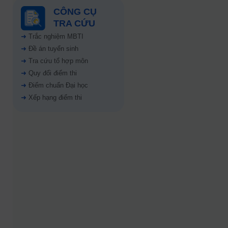
CÔNG CỤ
TRA CỨU
➜
Trắc nghiệm MBTI
➜
Đề án tuyển sinh
➜
Tra cứu tổ hợp môn
➜
Quy đổi điểm thi
➜
Điểm chuẩn Đại học
➜
Xếp hạng điểm thi