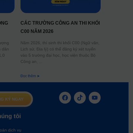
ÔNG
CÁC TRƯỜNG CÔNG AN THI KHỐI
C00 NĂM 2026
lượng
Năm 2026, thí sinh thi khối C00 (Ngữ văn,
n dân
Lịch sử, Địa lý) có thể đăng ký xét tuyển
1,0
vào 5 trường đại học, học viện thuộc Bộ
Công an,
Đọc thêm ➤
G KÝ NGAY
húng tôi
oản dịch vụ