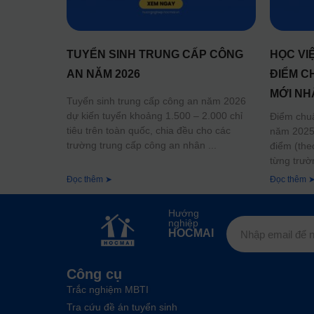
TUYỂN SINH TRUNG CẤP CÔNG
HỌC VI
AN NĂM 2026
ĐIỂM C
MỚI NH
Tuyển sinh trung cấp công an năm 2026
dự kiến tuyển khoảng 1.500 – 2.000 chỉ
Điểm chu
tiêu trên toàn quốc, chia đều cho các
năm 2025 
trường trung cấp công an nhân
điểm (the
từng trườ
Đọc thêm ➤
Đọc thêm 
Hướng
nghiệp
HOCMAI
Công cụ
Trắc nghiệm MBTI
Tra cứu đề án tuyển sinh