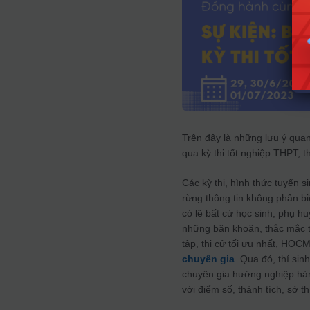
Trên đây là những lưu ý quan
qua kỳ thi tốt nghiệp THPT, 
Các kỳ thi, hình thức tuyển s
rừng thông tin không phân bi
có lẽ bất cứ học sinh, phụ h
những băn khoăn, thắc mắc t
tập, thi cử tối ưu nhất, HOC
chuyên gia
. Qua đó, thí si
chuyên gia hướng nghiệp hà
với điểm số, thành tích, sở 