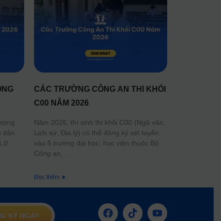
ÔNG
CÁC TRƯỜNG CÔNG AN THI KHỐI
C00 NĂM 2026
lượng
Năm 2026, thí sinh thi khối C00 (Ngữ văn,
n dân
Lịch sử, Địa lý) có thể đăng ký xét tuyển
1,0
vào 5 trường đại học, học viện thuộc Bộ
Công an,
Đọc thêm ➤
G KÝ NGAY