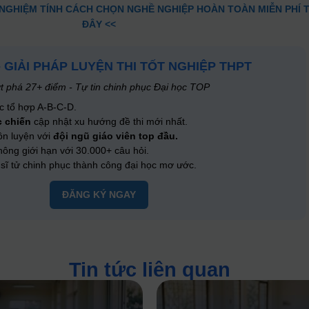
 NGHIỆM TÍNH CÁCH CHỌN NGHỀ NGHIỆP HOÀN TOÀN MIỄN PHÍ T
ĐÂY <<
- GIẢI PHÁP LUYỆN THI TỐT NGHIỆP THPT
t phá 27+ điểm - Tự tin chinh phục Đại học TOP
c tổ hợp A-B-C-D.
c chiến
cập nhật xu hướng đề thi mới nhất.
ôn luyện với
đội ngũ giáo viên top đầu.
ông giới hạn với 30.000+ câu hỏi.
ĩ tử chinh phục thành công đại học mơ ước.
ĐĂNG KÝ NGAY
Tin tức liên quan