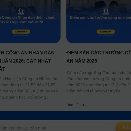
ỆN CÔNG AN NHÂN DÂN
ĐIỂM SÀN CÁC TRƯỜNG C
HUẨN 2026: CẬP NHẬT
AN NĂM 2026
ẤT
Điểm sàn (ngưỡng đảm bảo chất 
đầu vào) các trường Công an nhâ
ẩn Học viện Công an Nhân dân
năm 2026 dao động từ 15,0 đến 2
dao động từ 21,50 đến 27,85
điểm đối với tổ hợp xét tuyển
o thang điểm 30), tùy thuộc vào
ng, ngành học, đối tượng
➤
Đọc thêm ➤
ĐĂN