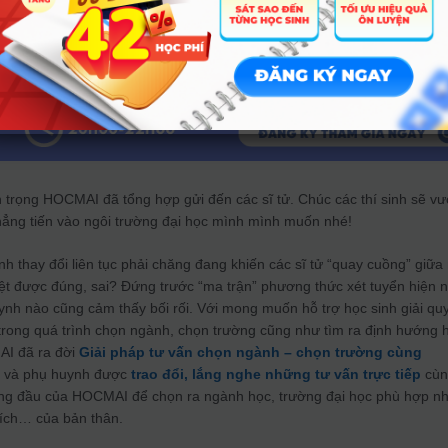
 trọng HOCMAI đã tổng hợp gửi đến các sĩ tử. Chúc các thí sinh sẽ vư
thẳng tiến vào ngôi trường đại học mình mình muốn nhé!
inh thay đổi liên tục phải chăng đang khiến các sĩ tử “quay cuồng” giữa
ệt được đúng, sai? Đứng trước “ma trận” phương thức xét tuyển hiện n
uynh nào cũng cảm thấy bối rối. Với mong muốn hỗ trợ học sinh giải qu
rong quá trình chọn ngành, chọn trường cũng như tìm ra định hướng 
MAI đã ra đời
Giải pháp tư vấn chọn ngành – chọn trường cùng
nh và phụ huynh được
trao đổi, lắng nghe những tư vấn trực tiếp
cùn
ng đầu của HOCMAI để chọn ra ngành học, trường đại học phù hợp nh
thích… của bản thân.