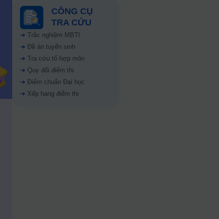
CÔNG CỤ
TRA CỨU
➜
Trắc nghiệm MBTI
➜
Đề án tuyển sinh
➜
Tra cứu tổ hợp môn
➜
Quy đổi điểm thi
➜
Điểm chuẩn Đại học
➜
Xếp hạng điểm thi