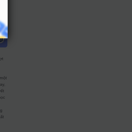
ợt
 một
ay,
yết
học
g
ất