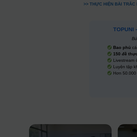
>> THỰC HIỆN BÀI TRẮC
TOPUNI 
Bứ
Bao phủ
cá
150 đề thự
Livestream 
Luyện tập kh
Hơn 50.000 s