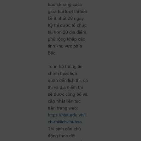
bảo khoảng cách
giữa hai lượt thi liền
kề ít nhất 28 ngày.
Kỳ thi được tổ chức
tại hơn 20 địa điểm,
phủ rộng khắp các
tỉnh khu vực phía
Bắc.
Toàn bộ thông tin
chính thức liên
quan đến lịch thi, ca
thi và địa điểm thi
sẽ được công bố và
cập nhật liên tục
trên trang web:
https://hsa.edu.vn/li
ch-thi/lich-thi-hsa
.
Thí sinh cần chủ
động theo dõi