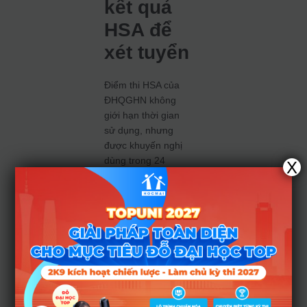
kết quả
HSA để
xét tuyển
Điểm thi HSA của
ĐHQGHN không
giới hạn thời gian
sử dụng, nhưng
được khuyến nghị
dùng trong 24
X
tháng kể từ ngày
thi. Thí sinh nên liên
hệ trực tiếp các
trường đại học để
biết yêu cầu cụ thể.
Danh sách các cơ
sở giáo dục sử
dụng kết quả thi