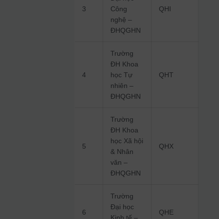
3
Công
QHI
nghệ –
ĐHQGHN
Trường
ĐH Khoa
4
học Tự
QHT
nhiên –
ĐHQGHN
Trường
ĐH Khoa
học Xã hội
5
QHX
& Nhân
văn –
ĐHQGHN
Trường
Đại học
6
QHE
Kinh tế –