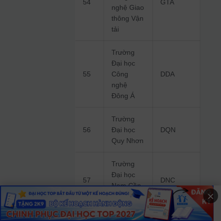
54
GTA
nghệ Giao
thông Vận
tải
Trường
Đại học
55
Công
DDA
nghệ
Đông Á
Trường
56
Đại học
DQN
Quy Nhơn
Trường
Đại học
57
DNC
Nam Cần
×
Thơ
Trường