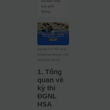
tra kiến thức
học phổ
thông.
Giải đáp CHI TIẾT về kỳ
thi Đánh giá năng lực HSA
của ĐHQG Hà Nội
1. Tổng
quan về
kỳ thi
ĐGNL
HSA