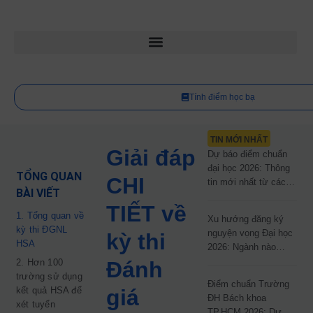
Tính điểm học bạ
TIN MỚI NHẤT
Giải đáp
Dự báo điểm chuẩn
đại học 2026: Thông
TỔNG QUAN
CHI
tin mới nhất từ các
BÀI VIẾT
trường đại học công
TIẾT về
lập
1. Tổng quan về
Xu hướng đăng ký
kỳ thi ĐGNL
nguyện vọng Đại học
kỳ thi
HSA
2026: Ngành nào
đang dẫn đầu cuộc
2. Hơn 100
Đánh
đua?
trường sử dụng
Điểm chuẩn Trường
kết quả HSA để
giá
ĐH Bách khoa
xét tuyển
TP.HCM 2026: Dự