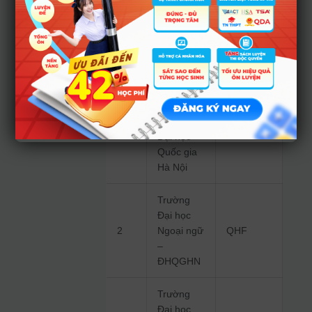
HSA:
Tên
Mã
STT
trường
trường
Trường
Đại học Y
Dược –
1
QHY
Đại học
Quốc gia
Hà Nội
Trường
Đại học
2
Ngoại ngữ
QHF
–
ĐHQGHN
Trường
Đại học