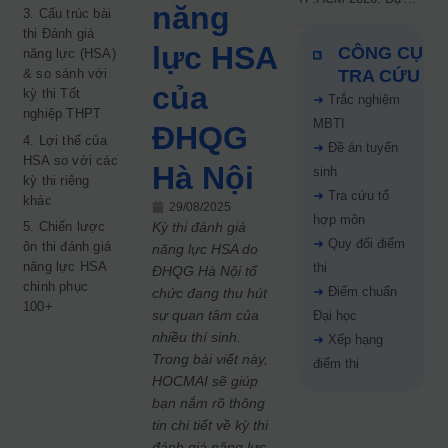
năng
3. Cấu trúc bài
kiến công bố 9.8,
thi Đánh giá
nguyện vọng tăng vọt
lực HSA
CÔNG CỤ
năng lực (HSA)
67%
& so sánh với
TRA CỨU
của
kỳ thi Tốt
➜
Trắc nghiệm
nghiệp THPT
MBTI
ĐHQG
4. Lợi thế của
➜
Đề án tuyển
HSA so với các
Hà Nội
sinh
kỳ thi riêng
➜
Tra cứu tổ
khác
29/08/2025
hợp môn
5. Chiến lược
Kỳ thi đánh giá
➜
Quy đổi điểm
ôn thi đánh giá
năng lực HSA do
năng lực HSA
thi
ĐHQG Hà Nội tổ
chinh phục
➜
Điểm chuẩn
chức đang thu hút
100+
sự quan tâm của
Đại học
nhiều thí sinh.
➜
Xếp hạng
Trong bài viết này,
điểm thi
HOCMAI sẽ giúp
bạn nắm rõ thông
tin chi tiết về kỳ thi
đánh giá năng lực