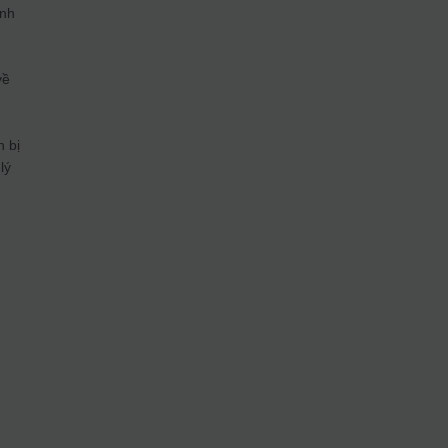
inh
về
n bị
lý