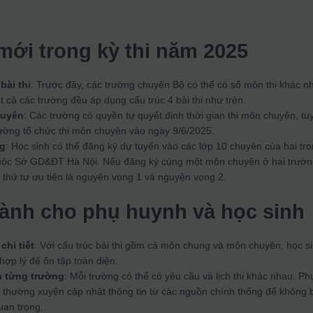
mới trong kỳ thi năm 2025
bài thi
: Trước đây, các trường chuyên Bộ có thể có số môn thi khác n
t cả các trường đều áp dụng cấu trúc 4 bài thi như trên.
huyên
: Các trường có quyền tự quyết định thời gian thi môn chuyên, tu
rường tổ chức thi môn chuyên vào ngày 9/6/2025.
ng
: Học sinh có thể đăng ký dự tuyển vào các lớp 10 chuyên của hai tr
uộc Sở GD&ĐT Hà Nội. Nếu đăng ký cùng một môn chuyên ở hai trườn
 thứ tự ưu tiên là nguyện vọng 1 và nguyện vọng 2.
ành cho phụ huynh và học sinh
chi tiết
: Với cấu trúc bài thi gồm cả môn chung và môn chuyên, học s
hợp lý để ôn tập toàn diện.
n từng trường
: Mỗi trường có thể có yêu cầu và lịch thi khác nhau. Ph
 thường xuyên cập nhật thông tin từ các nguồn chính thống để không 
uan trọng.