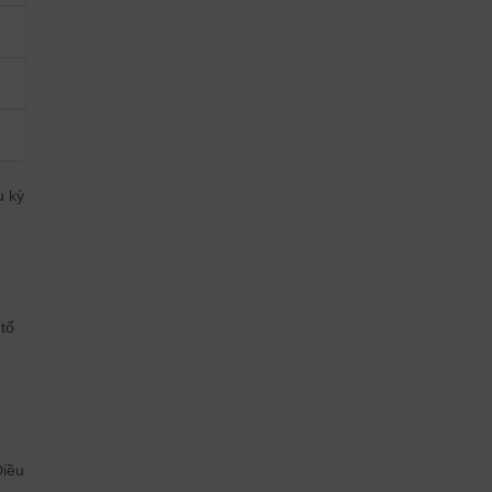
u kỳ
tổ
Điều