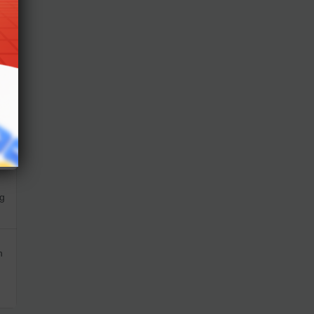
ố
ng
h