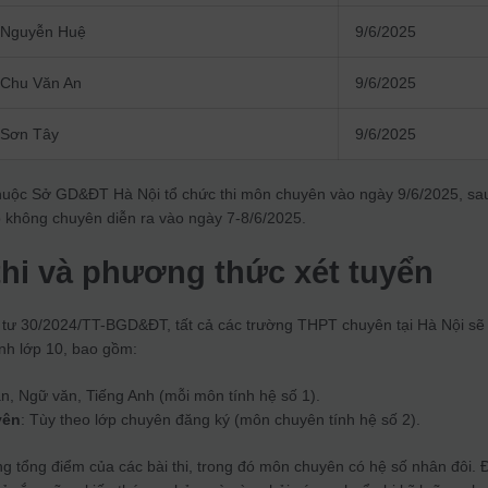
 Nguyễn Huệ
9/6/2025
Chu Văn An
9/6/2025
 Sơn Tây
9/6/2025
huộc Sở GD&ĐT Hà Nội tổ chức thi môn chuyên vào ngày 9/6/2025, sa
ập không chuyên diễn ra vào ngày 7-8/6/2025.
thi và phương thức xét tuyển
 tư 30/2024/TT-BGD&ĐT, tất cả các trường THPT chuyên tại Hà Nội sẽ 
inh lớp 10, bao gồm:
án, Ngữ văn, Tiếng Anh (mỗi môn tính hệ số 1).
yên
: Tùy theo lớp chuyên đăng ký (môn chuyên tính hệ số 2).
g tổng điểm của các bài thi, trong đó môn chuyên có hệ số nhân đôi. 