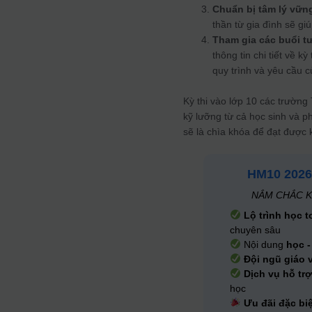
Chuẩn bị tâm lý vữn
thần từ gia đình sẽ giú
Tham gia các buổi t
thông tin chi tiết về 
quy trình và yêu cầu c
Kỳ thi vào lớp 10 các trường
kỹ lưỡng từ cả học sinh và p
sẽ là chìa khóa để đạt được
HM10 2026
NẮM CHẮC K
Lộ trình học t
chuyên sâu
Nội dung
học -
Đội ngũ giáo 
Dịch vụ hỗ trợ
học
Ưu đãi đặc bi