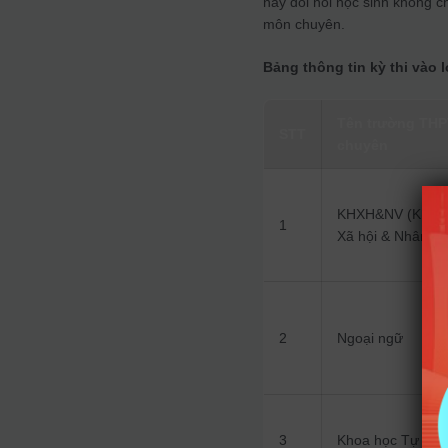
này đòi hỏi học sinh không c
môn chuyên.
Bảng thông tin kỳ thi vào 
Tên trường TH
STT
chuyên
KHXH&NV (Khoa
1
Xã hội & Nhân vă
2
Ngoại ngữ
3
Khoa học Tự nhi