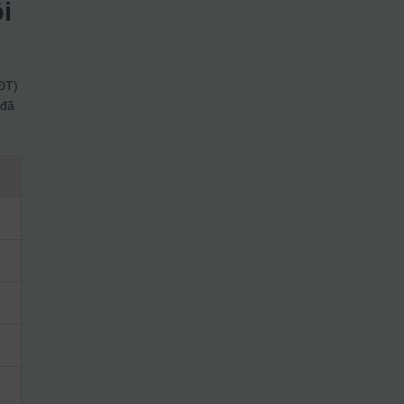
i
ĐT)
 đã