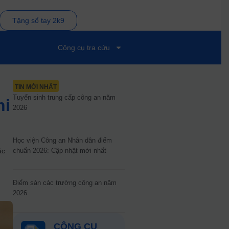
Tặng sổ tay 2k9
Công cụ tra cứu
TIN MỚI NHẤT
Tuyển sinh trung cấp công an năm
hi
2026
Học viện Công an Nhân dân điểm
chuẩn 2026: Cập nhật mới nhất
ác
ó
Điểm sàn các trường công an năm
2026
CÔNG CỤ