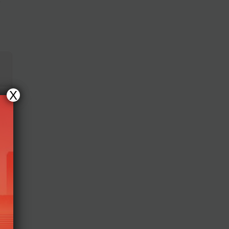
o
X
ại
+