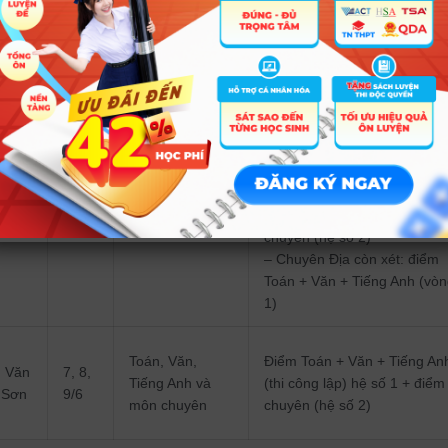
2/6
điểm chuyên (hệ số 2)
và môn chuyên
– Chuyên Tin, Lý, Hóa, Sinh,
Địa: điểm Toán vòng 1 (hệ s
1) + điểm chuyên (hệ số 2)
– Chuyên Văn: điểm Văn
Toán, Văn,
vòng 1 (hệ số 1) + điểm
4 –
Tiếng Anh (vòng
chuyên (hệ số 2)
5/6
1) và môn
– Chuyên Anh: điểm Tiếng
chuyên
Anh vòng 1 (hệ số 1) + điểm
chuyên (hệ số 2)
– Chuyên Địa còn xét: điểm
Toán + Văn + Tiếng Anh (vò
1)
Toán, Văn,
Điểm Toán + Văn + Tiếng An
u Văn
7, 8,
Tiếng Anh và
(thi công lập) hệ số 1 + điểm
 Sơn
9/6
môn chuyên
chuyên (hệ số 2)