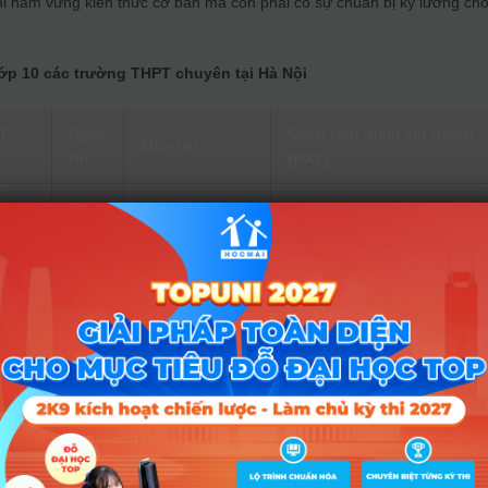
hỉ nắm vững kiến thức cơ bản mà còn phải có sự chuẩn bị kỹ lưỡng ch
lớp 10 các trường THPT chuyên tại Hà Nội
PT
Ngày
Cách tính điểm xét tuyển
Môn thi
thi
(ĐXT)
Môn chung
 học
24 –
(Toán, Văn,
Điểm Văn vòng 1 (hệ số 1) +
n)
25/5
Tiếng Anh) và
điểm chuyên (hệ số 2)
môn chuyên
Toán, Văn,
Điểm Toán, Văn, Tiếng Anh
Tiếng Anh và
1/6
vòng 1 (hệ số 1) + điểm Ngo
Ngoại ngữ
ngữ chuyên (hệ số 2)
chuyên
Toán (vòng 1),
1 –
Điểm Toán vòng 1 (hệ số 1) 
ên
Văn, Tiếng Anh