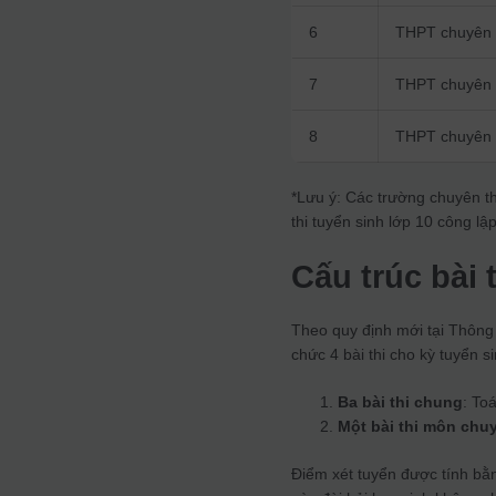
6
THPT chuyên
7
THPT chuyên 
8
THPT chuyên
*Lưu ý: Các trường chuyên t
thi tuyển sinh lớp 10 công l
Cấu trúc bài 
Theo quy định mới tại Thông
chức 4 bài thi cho kỳ tuyển s
Ba bài thi chung
: To
Một bài thi môn chu
Điểm xét tuyển được tính bằn