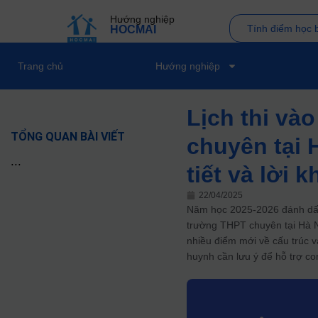
Hướng nghiệp
Tính điểm học 
HOCMAI
Trang chủ
Hướng nghiệp
Lịch thi và
TỔNG QUAN BÀI VIẾT
chuyên tại 
...
tiết và lời
22/04/2025
Năm học 2025-2026 đánh dấu 
trường THPT chuyên tại Hà N
nhiều điểm mới về cấu trúc và 
huynh cần lưu ý để hỗ trợ co