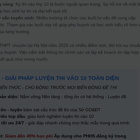
g vàng
: Kỳ thi vào lớp 10 là bước ngoặt quan trọng. Sự hỗ trợ về mặt t
p học sinh tự tin và đạt kết quả tốt.
ư vấn tuyển sinh
: Nhiều trường tổ chức các buổi tư vấn để cung cấp
kỳ thi. Tham gia các buổi này sẽ giúp phụ huynh và học sinh hiểu rõ hơn 
ủa từng trường.
 THPT chuyên tại Hà Nội năm 2025 có nhiều điểm mới, đòi hỏi sự chuẩ
hụ huynh. Việc nắm bắt thông tin chính xác và lập kế hoạch ôn tập hợp 
 kết quả như mong muốn.
 - GIẢI PHÁP LUYỆN THI VÀO 10 TOÀN DIỆN
IẾN THỨC - CHỦ ĐỘNG TRƯỚC MỌI BIẾN ĐỘNG ĐỀ THI
oàn diện:
Nắm vững Nền tảng - tổng ôn có hệ thống - Luyện đề
 ôn - luyện
bám sát cấu trúc đề thi của Sở GD&ĐT
viên top đầu
, giàu kinh nghiệm luyện thi vào 10
 tối ưu 24/7
- giải đáp nhanh chóng mọi thắc mắc trong quá trình
ệt:
Giảm đến 45% học phí
Áp dụng cho PHHS đăng ký trong