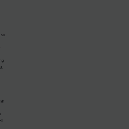
hau.
y
ong
g,
inh
ụ
bỏ