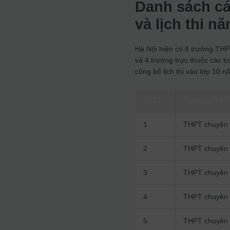
Danh sách cá
và lịch thi n
Hà Nội hiện có 8 trường TH
và 4 trường trực thuộc các t
công bố lịch thi vào lớp 10 n
STT
Trường THPT
1
THPT chuyên 
2
THPT chuyên 
3
THPT chuyên 
4
THPT chuyên 
5
THPT chuyên 