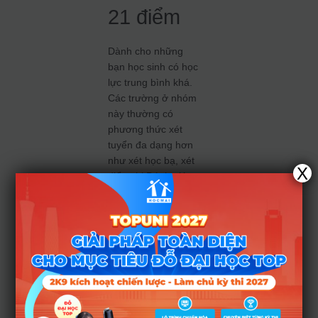
21 điểm
Dành cho những
bạn học sinh có học
lực trung bình khá.
Các trường ở nhóm
này thường có
phương thức xét
tuyển đa dạng hơn
như xét học bạ, xét
X
điểm thi Đánh giá
năng lực (ĐGNL).
*
Trường Đại học
Công nghệ
TP.HCM
(HUTECH):
Khoảng
18 – 20 điểm.
*
Trường Đại học
Nguyễn Tất
Thành:
Khoảng 15