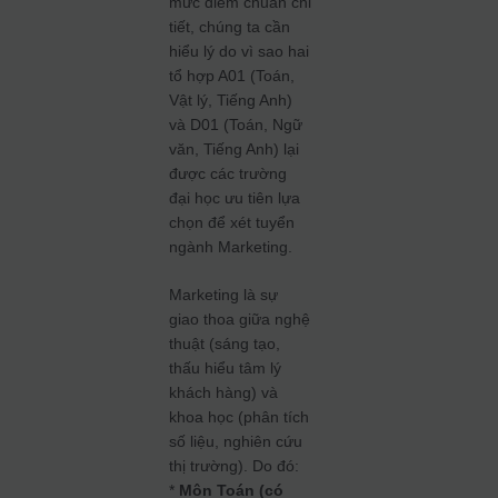
mức điểm chuẩn chi
tiết, chúng ta cần
hiểu lý do vì sao hai
tổ hợp A01 (Toán,
Vật lý, Tiếng Anh)
và D01 (Toán, Ngữ
văn, Tiếng Anh) lại
được các trường
đại học ưu tiên lựa
chọn để xét tuyển
ngành Marketing.
Marketing là sự
giao thoa giữa nghệ
thuật (sáng tạo,
thấu hiểu tâm lý
khách hàng) và
khoa học (phân tích
số liệu, nghiên cứu
thị trường). Do đó:
*
Môn Toán (có