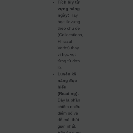
Tích lũy từ
vựng hàng
ngày:
Hãy
học từ vựng
theo chủ đề
(Collocations,
Phrasal
Verbs) thay
vì học vẹt
từng từ đơn
lẻ.
Luyện kỹ
năng đọc
hiểu
(Reading):
Đây là phần
chiếm nhiều
điểm số và
dễ mất thời
gian nhất.
Hãy áp dụng