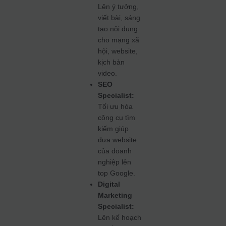
Lên ý tưởng,
viết bài, sáng
tạo nội dung
cho mạng xã
hội, website,
kịch bản
video.
SEO
Specialist:
Tối ưu hóa
công cụ tìm
kiếm giúp
đưa website
của doanh
nghiệp lên
top Google.
Digital
Marketing
Specialist:
Lên kế hoạch