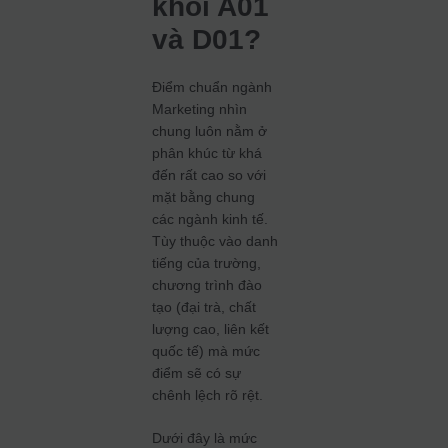
khối A01
và D01?
Điểm chuẩn ngành
Marketing nhìn
chung luôn nằm ở
phân khúc từ khá
đến rất cao so với
mặt bằng chung
các ngành kinh tế.
Tùy thuộc vào danh
tiếng của trường,
chương trình đào
tạo (đại trà, chất
lượng cao, liên kết
quốc tế) mà mức
điểm sẽ có sự
chênh lệch rõ rệt.
Dưới đây là mức