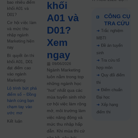
bao nhiêu điểm
khối
kiến công bố 9.8,
khối A01 và
nguyện vọng tăng vọt
D01?
A01 và
CÔNG CỤ
67%
Cơ hội việc làm
TRA CỨU
D01?
và mức thu
➜
Trắc nghiệm
nhập ngành
MBTI
Xem
Marketing hiện
➜
Đề án tuyển
nay
ngay
sinh
Bí quyết ôn thi
➜
Tra cứu tổ
khối A01, D01
09/06/2026
hợp môn
đạt điểm cao
Ngành Marketing
vào ngành
➜
Quy đổi điểm
luôn nằm trong top
Marketing
thi
những ngành học
Lộ trình bứt phá
➜
Điểm chuẩn
“hot” nhất qua các
điểm số – Đồng
mùa tuyển sinh nhờ
Đại học
hành cùng bạn
cơ hội việc làm rộng
➜
Xếp hạng
chạm tay vào
mở, môi trường làm
điểm thi
ước mơ
việc năng động và
Kết luận
mức thu nhập hấp
dẫn. Khi mùa thi cử
cận kề, câu hỏi