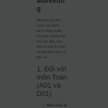
Marketin
g
Để tự tin ghi tên
mình vào danh
sách trúng tuyển
của các trường đại
học top đầu, bạn
cần có một lộ trình
ôn tập khoa học và
kiên trì.
1. Đối với
môn Toán
(A01 và
D01)
Nắm chắc lý