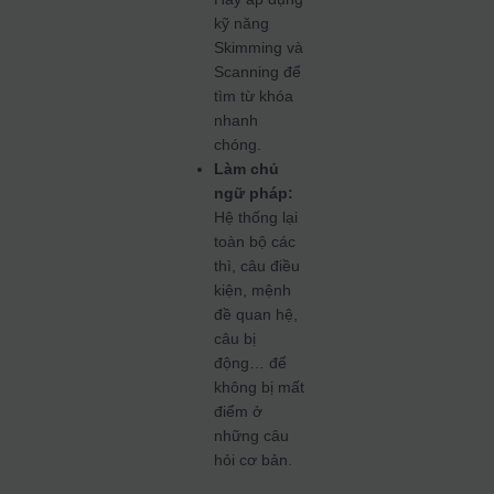
kỹ năng
Skimming và
Scanning để
tìm từ khóa
nhanh
chóng.
Làm chủ
ngữ pháp:
Hệ thống lại
toàn bộ các
thì, câu điều
kiện, mệnh
đề quan hệ,
câu bị
động… để
không bị mất
điểm ở
những câu
hỏi cơ bản.