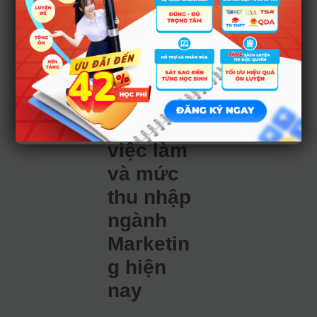
– 18 điểm (tùy
năm).
*
Trường Đại học
Nam Cần Thơ:
Khoảng 15 – 17
điểm.
Cơ hội
việc làm
và mức
thu nhập
ngành
Marketin
g hiện
nay