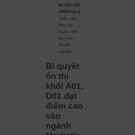
80.000.000
VNĐ/tháng
hoặc cao
hơn tùy
thuộc vào
quy mô
doanh
nghiệp.
Bí quyết
ôn thi
khối A01,
D01 đạt
điểm cao
vào
ngành