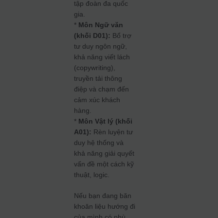
tập đoàn đa quốc
gia.
*
Môn Ngữ văn
(khối D01):
Bổ trợ
tư duy ngôn ngữ,
khả năng viết lách
(copywriting),
truyền tải thông
điệp và chạm đến
cảm xúc khách
hàng.
*
Môn Vật lý (khối
A01):
Rèn luyện tư
duy hệ thống và
khả năng giải quyết
vấn đề một cách kỹ
thuật, logic.
Nếu bạn đang băn
khoăn liệu hướng đi
của mình có phù