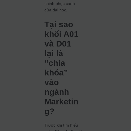
chinh phục cánh
cửa đại học.
Tại sao
khối A01
và D01
lại là
“chìa
khóa”
vào
ngành
Marketin
g?
Trước khi tìm hiểu