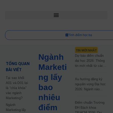
Tính điểm học bạ
TIN MỚI NHẤT
Ngành
Dự báo điểm chuẩn
đại học 2026: Thông
TỔNG QUAN
Marketi
tin mới nhất từ các
BÀI VIẾT
trường đại học công
ng lấy
lập
Tại sao khối
Xu hướng đăng ký
A01 và D01 lại
nguyện vọng Đại học
bao
là “chìa khóa”
2026: Ngành nào
vào ngành
đang dẫn đầu cuộc
nhiêu
Marketing?
đua?
Điểm chuẩn Trường
Ngành
điểm
ĐH Bách khoa
Marketing lấy
TP.HCM 2026: Dự