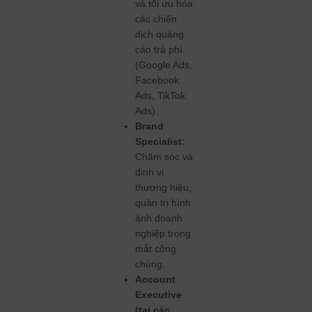
và tối ưu hóa
các chiến
dịch quảng
cáo trả phí
(Google Ads,
Facebook
Ads, TikTok
Ads).
Brand
Specialist:
Chăm sóc và
định vị
thương hiệu,
quản trị hình
ảnh doanh
nghiệp trong
mắt công
chúng.
Account
Executive
(tại các