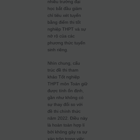
nhiều trường đại
học bắt đầu giảm
chỉ tiêu xét tuyển
bằng điểm thi tốt
nghiệp THPT và sự
nở rộ của các
phương thức tuyển
sinh riêng.
Nhìn chung, cấu
trúc đề thi tham
khảo Tốt nghiệp
THPT môn Toán giữ
được tính ổn định,
gần như không có
sự thay đổi so với
đề thi chính thức
năm 2022. Điều này
là hoàn toàn hợp lí
bởi không gây ra sự
xáo trộn trong việc