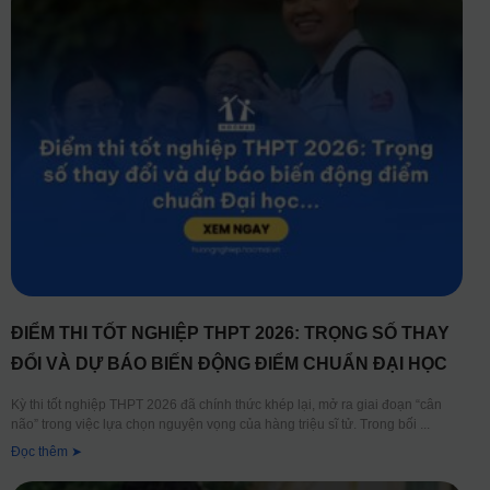
ĐIỂM THI TỐT NGHIỆP THPT 2026: TRỌNG SỐ THAY
ĐỔI VÀ DỰ BÁO BIẾN ĐỘNG ĐIỂM CHUẨN ĐẠI HỌC
Kỳ thi tốt nghiệp THPT 2026 đã chính thức khép lại, mở ra giai đoạn “cân
não” trong việc lựa chọn nguyện vọng của hàng triệu sĩ tử. Trong bối
Đọc thêm ➤