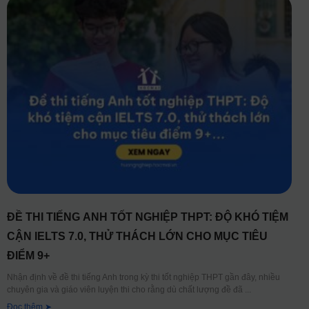
ĐỀ THI TIẾNG ANH TỐT NGHIỆP THPT: ĐỘ KHÓ TIỆM
CẬN IELTS 7.0, THỬ THÁCH LỚN CHO MỤC TIÊU
ĐIỂM 9+
Nhận định về đề thi tiếng Anh trong kỳ thi tốt nghiệp THPT gần đây, nhiều
chuyên gia và giáo viên luyện thi cho rằng dù chất lượng đề đã
Đọc thêm ➤