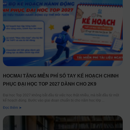
HOCMAI TẶNG MIỄN PHÍ SỔ TAY KẾ HOẠCH CHINH
PHỤC ĐẠI HỌC TOP 2027 DÀNH CHO 2K9
Đại học Top 2027 không bắt đầu từ việc học thật nhiều, mà bắt đầu từ một
kế hoạch đúng. Bước vào giai đoạn chuẩn bị cho năm học lớp
Đọc thêm ➤