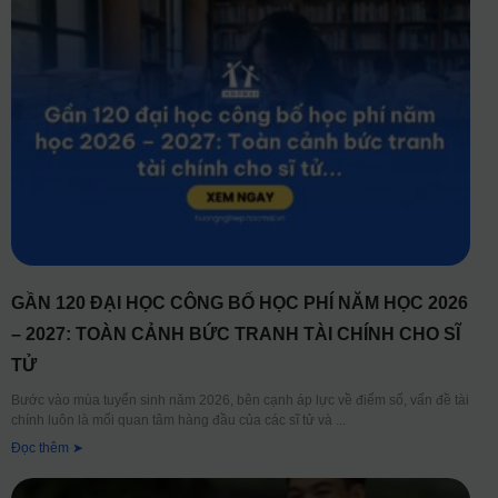
GẦN 120 ĐẠI HỌC CÔNG BỐ HỌC PHÍ NĂM HỌC 2026
– 2027: TOÀN CẢNH BỨC TRANH TÀI CHÍNH CHO SĨ
TỬ
Bước vào mùa tuyển sinh năm 2026, bên cạnh áp lực về điểm số, vấn đề tài
chính luôn là mối quan tâm hàng đầu của các sĩ tử và
Đọc thêm ➤