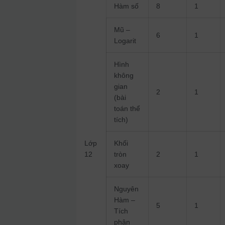
Hàm số
8
1
Mũ –
6
1
Logarit
Hình
không
gian
2
1
(bài
toán thể
tích)
Lớp
Khối
12
tròn
2
1
xoay
Nguyên
Hàm –
5
1
Tích
phân