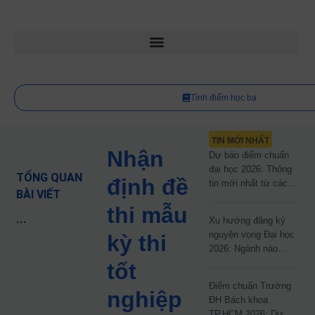
Tính điểm học bạ
TIN MỚI NHẤT
Nhận
Dự báo điểm chuẩn
đại học 2026: Thông
TỔNG QUAN
định đề
tin mới nhất từ các
BÀI VIẾT
trường đại học công
thi mẫu
lập
...
Xu hướng đăng ký
nguyện vọng Đại học
kỳ thi
2026: Ngành nào
đang dẫn đầu cuộc
tốt
đua?
Điểm chuẩn Trường
nghiệp
ĐH Bách khoa
TP.HCM 2026: Dự