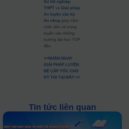
thi tốt nghiệp
THPT
và
Giải pháp
ôn luyện các kỳ
thi riêng
giúp nắm
chắc tấm vé trúng
tuyển vào những
trường đại học TOP
đầu.
>
>NHẬN NGAY
GIẢI PHÁP LUYỆN
ĐỀ CẤP TỐC CHO
KỲ THI TẠI ĐÂY <<
Tin tức liên quan