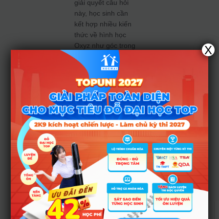
giải quyết câu hỏi
này, học sinh cần
kết hợp nhiều kiến
thức về hình học
Oxyz như góc trong
X
không gian; cách
tính khoảng cách…
Đề thi tham khảo kì
thi Tốt nghiệp THPT
2023 có cấu trúc và
độ khó tương
đương với đề thi
chính thức năm
2022. Ma trận Đề
thi tham khảo kì thi
TNTHPT môn Toán
năm 2023 như sau:
Nhận