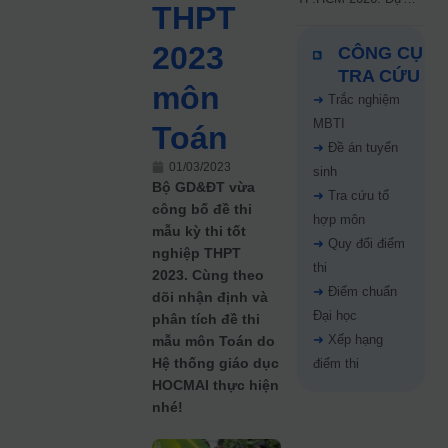
THPT
kiến công bố 9.8,
nguyện vọng tăng vọt
2023
CÔNG CỤ
67%
TRA CỨU
môn
➜
Trắc nghiệm
MBTI
Toán
➜
Đề án tuyển
01/03/2023
sinh
Bộ GD&ĐT vừa
➜
Tra cứu tổ
công bố đề thi
hợp môn
mẫu kỳ thi tốt
➜
Quy đổi điểm
nghiệp THPT
thi
2023. Cùng theo
➜
Điểm chuẩn
dõi nhận định và
Đại học
phân tích đề thi
➜
Xếp hạng
mẫu môn Toán do
Hệ thống giáo dục
điểm thi
HOCMAI thực hiện
nhé!