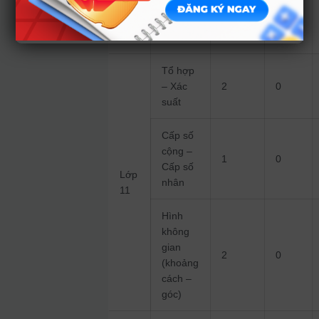
Chuyên
biết –
Vận
Lớp
đề
Thông
dụng
hiểu
Tổ hợp
– Xác
2
0
suất
Cấp số
cộng –
1
0
Cấp số
Lớp
nhân
11
Hình
không
gian
2
0
(khoảng
cách –
góc)