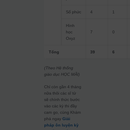
Số phức
4
1
Hình
học
7
0
Oxyz
Tổng
39
6
(Theo Hệ thống
giáo dục HỌC MÃI)
Chỉ còn gần 4 tháng
nữa thôi các sĩ tử
sẽ chính thức bước
vào các kỳ thi đầy
cam go, cùng Khám
phá ngay
Giải
pháp ôn luyện kỳ