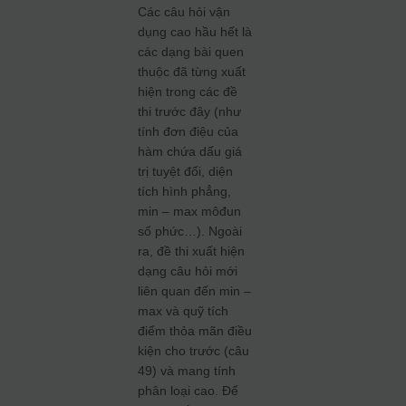
Các câu hỏi vận
dụng cao hầu hết là
các dạng bài quen
thuộc đã từng xuất
hiện trong các đề
thi trước đây (như
tính đơn điệu của
hàm chứa dấu giá
trị tuyệt đối, diện
tích hình phẳng,
min – max môđun
số phức…). Ngoài
ra, đề thi xuất hiện
dạng câu hỏi mới
liên quan đến min –
max và quỹ tích
điểm thỏa mãn điều
kiện cho trước (câu
49) và mang tính
phân loại cao. Để