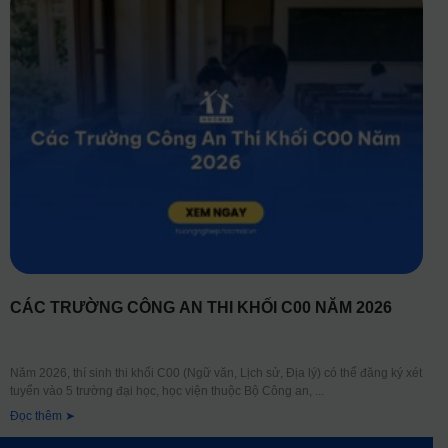
CÁC TRƯỜNG CÔNG AN THI KHỐI C00 NĂM 2026
Năm 2026, thí sinh thi khối C00 (Ngữ văn, Lịch sử, Địa lý) có thể đăng ký xét
tuyển vào 5 trường đại học, học viện thuộc Bộ Công an,
Đọc thêm ➤