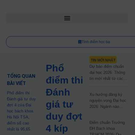
Tính điểm học bạ
TIN MỚI NHẤT
Phổ
Dự báo điểm chuẩn
đại học 2026: Thông
TỔNG QUAN
điểm thi
tin mới nhất từ các
BÀI VIẾT
trường đại học công
Đánh
lập
Phổ điểm thi
Xu hướng đăng ký
Đánh giá tư duy
nguyện vọng Đại học
giá tư
đợt 4 của Đại
2026: Ngành nào
học bách khoa
đang dẫn đầu cuộc
duy đợt
Hà Nội TSA,
đua?
Điểm chuẩn Trường
điểm số cao
4 kíp
ĐH Bách khoa
nhất là 95,65.
TP.HCM 2026: Dự