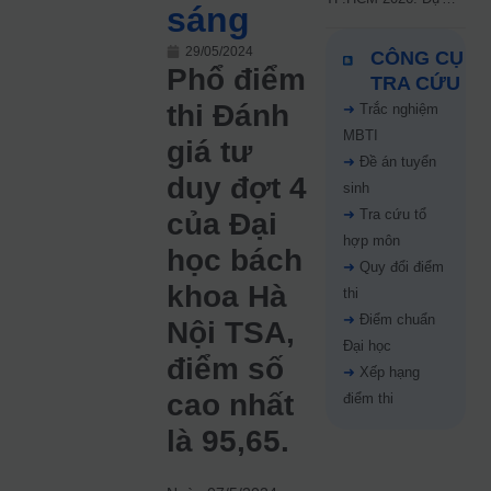
sáng
kiến công bố 9.8,
nguyện vọng tăng vọt
29/05/2024
CÔNG CỤ
67%
Phổ điểm
TRA CỨU
thi Đánh
➜
Trắc nghiệm
MBTI
giá tư
➜
Đề án tuyển
duy đợt 4
sinh
➜
Tra cứu tổ
của Đại
hợp môn
học bách
➜
Quy đổi điểm
khoa Hà
thi
➜
Điểm chuẩn
Nội TSA,
Đại học
điểm số
➜
Xếp hạng
cao nhất
điểm thi
là 95,65.