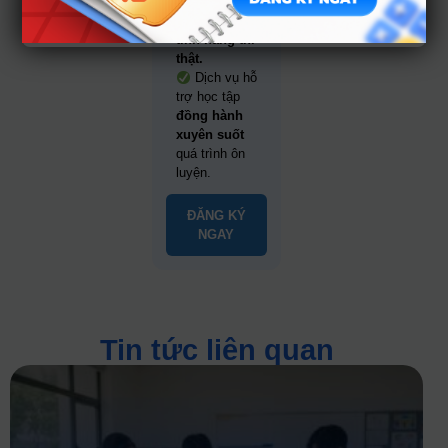
quyền
mô
phỏng 99%
tính năng thi
thật.
Dịch vụ hỗ
trợ học tập
đồng hành
xuyên suốt
quá trình ôn
luyện.
ĐĂNG KÝ
NGAY
Tin tức liên quan