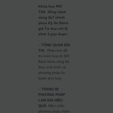
Khóa học PAT
TSA đồng hành
cùng 2k7 chinh
phục Kỳ thi Đánh
giá Tư duy với lộ
trình 3 giai đoạn:
–
TỔNG QUAN BÀI
THI
: Phân tích đề
thi minh hoạ do ĐH
Bách khoa công bố,
đưa ra lộ trình và
phương pháp ôn
luyện phù hợp
–
TRANG BỊ
PHƯƠNG PHÁP
LÀM BÀI HIỆU
QUẢ
: Nắm chắc
phương pháp chinh