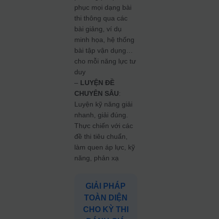
phục mọi dạng bài
thi thông qua các
bài giảng, ví dụ
minh họa, hệ thống
bài tập vận dụng…
cho mỗi năng lực tư
duy
–
LUYỆN ĐỀ
CHUYÊN SÂU
:
Luyện kỹ năng giải
nhanh, giải đúng.
Thực chiến với các
đề thi tiêu chuẩn,
làm quen áp lực, kỹ
năng, phản xạ
GIẢI PHÁP
TOÀN DIỆN
CHO KỲ THI