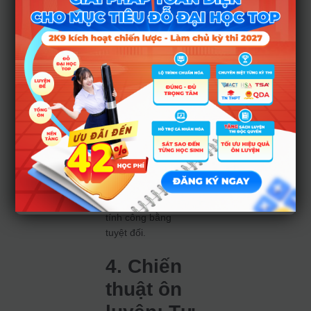
“combo” môn học
cố định trên lớp.
Lưu ý rằng trong
bài thi có thể xuất
hiện từ 1-3 câu hỏi
thử nghiệm không
tính điểm để phục
vụ công tác chuẩn
hóa đề thi trong
tương lai. Thời gian
làm bài sẽ được tự
động cộng thêm 2-4
phút nếu có các câu
hỏi này, đảm bảo
tính công bằng
tuyệt đối.
4. Chiến
thuật ôn