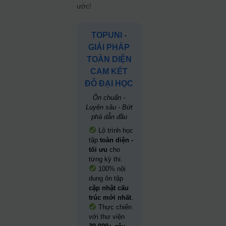
ước!
TOPUNI -
GIẢI PHÁP
TOÀN DIỆN
CAM KẾT
ĐỖ ĐẠI HỌC
Ôn chuẩn -
Luyện sâu - Bứt
phá dẫn đầu
Lộ trình học
tập
toàn diện -
tối ưu
cho
từng kỳ thi.
100% nội
dung ôn tập
cập nhật cấu
trúc mới nhất
.
Thực chiến
với thư viện