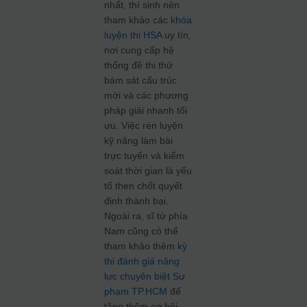
nhất, thí sinh nên
tham khảo các
khóa
luyện thi HSA
uy tín,
nơi cung cấp hệ
thống đề thi thử
bám sát cấu trúc
mới và các phương
pháp giải nhanh tối
ưu. Việc rèn luyện
kỹ năng làm bài
trực tuyến và kiểm
soát thời gian là yếu
tố then chốt quyết
định thành bại.
Ngoài ra, sĩ tử phía
Nam cũng có thể
tham khảo thêm
kỳ
thi đánh giá năng
lực chuyên biệt Sư
phạm TP.HCM
để
tăng thêm cơ hội