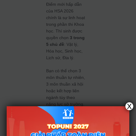
Điểm mới hấp dẫn
của HSA 2026
chính là sự linh hoạt
trong phần thi Khoa
học. Thí sinh được
quyền chọn
3 trong
5 chủ đề
: Vật lý,
Hóa học, Sinh học,
Lịch sử, Địa lý.
Bạn có thể chọn 3
môn thuần tự nhiên,
3 môn thuần xã hội
hoặc kết hợp liên
ngành tùy theo
năng lực sở trường.
X
Điều này giúp thí
sinh tối ưu hóa
điểm số mà không
bị gò bó bởi các