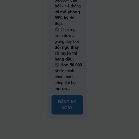
30.000+ câu
hỏi
- Hệ thống
thi
mô phỏng
99% kỳ thi
thật.
Chương
trình được
giảng dạy bởi
đội ngũ thầy
cô luyện thi
hàng đầu.
Hơn 50.000
sĩ tử
chinh
phục thành
công đại học
mơ ước.
ĐĂNG KÝ
NGAY