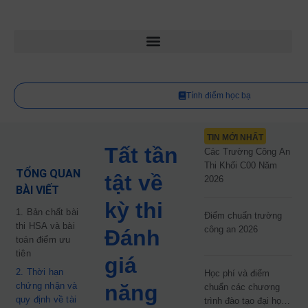
Tính điểm học bạ
TIN MỚI NHẤT
Tất tần
Các Trường Công An
Thi Khối C00 Năm
TỔNG QUAN
tật về
2026
BÀI VIẾT
kỳ thi
1. Bản chất bài
Điểm chuẩn trường
thi HSA và bài
công an 2026
Đánh
toán điểm ưu
tiên
giá
2. Thời hạn
Học phí và điểm
chứng nhận và
năng
chuẩn các chương
quy định về tài
trình đào tạo đại học