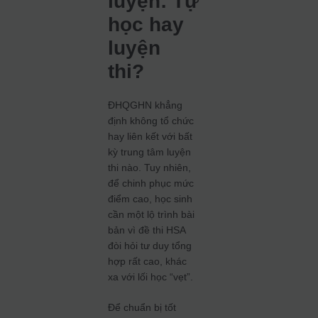
luyện: Tự
học hay
luyện
thi?
ĐHQGHN khẳng
định không tổ chức
hay liên kết với bất
kỳ trung tâm luyện
thi nào. Tuy nhiên,
để chinh phục mức
điểm cao, học sinh
cần một lộ trình bài
bản vì đề thi HSA
đòi hỏi tư duy tổng
hợp rất cao, khác
xa với lối học “vẹt”.
Để chuẩn bị tốt