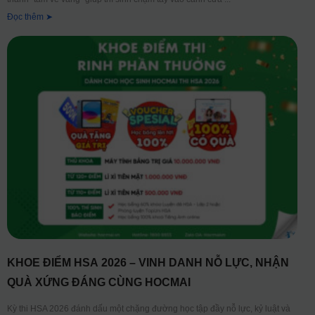
Đọc thêm ➤
KHOE ĐIỂM HSA 2026 – VINH DANH NỖ LỰC, NHẬN
QUÀ XỨNG ĐÁNG CÙNG HOCMAI
Kỳ thi HSA 2026 đánh dấu một chặng đường học tập đầy nỗ lực, kỷ luật và