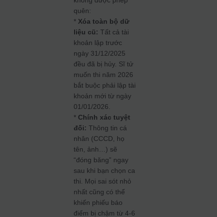
không được phép
quên:
*
Xóa toàn bộ dữ
liệu cũ:
Tất cả tài
khoản lập trước
ngày 31/12/2025
đều đã bị hủy. Sĩ tử
muốn thi năm 2026
bắt buộc phải lập tài
khoản mới từ ngày
01/01/2026.
*
Chính xác tuyệt
đối:
Thông tin cá
nhân (CCCD, họ
tên, ảnh…) sẽ
“đóng băng” ngay
sau khi bạn chọn ca
thi. Mọi sai sót nhỏ
nhất cũng có thể
khiến phiếu báo
điểm bị chậm từ 4-6