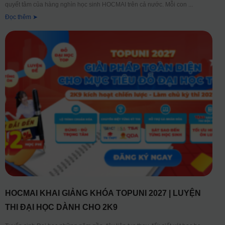
quyết tâm của hàng nghìn học sinh HOCMAI trên cả nước. Mỗi con
Đọc thêm ➤
HOCMAI KHAI GIẢNG KHÓA TOPUNI 2027 | LUYỆN
THI ĐẠI HỌC DÀNH CHO 2K9