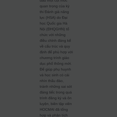
dấu một cột mốc
quan trọng của kỳ
thi Đánh giá năng
lực (HSA) do Đại
học Quốc gia Hà
Nội (ĐHQGHN) tổ
chức với những
điều chỉnh đáng kể
về cấu trúc và quy
định để phù hợp với
chương trình giáo
dục phổ thông mới.
Để giúp phụ huynh
và học sinh có cái
nhìn thấu đáo,
tránh những sai sót
đáng tiếc trong quá
trình đăng ký và ôn
luyện, biên tập viên
HOCMAI đã tổng
hợp và phân tích