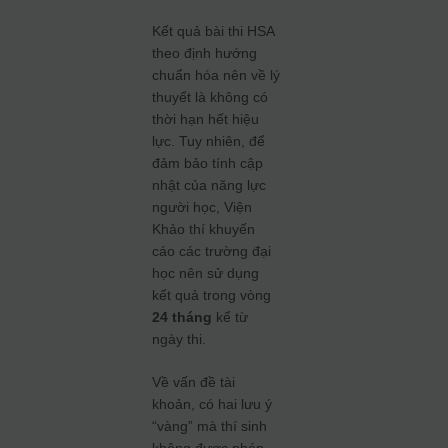
Kết quả bài thi HSA
theo định hướng
chuẩn hóa nên về lý
thuyết là không có
thời hạn hết hiệu
lực. Tuy nhiên, để
đảm bảo tính cập
nhật của năng lực
người học, Viện
Khảo thí khuyến
cáo các trường đại
học nên sử dụng
kết quả trong vòng
24 tháng
kể từ
ngày thi.
Về vấn đề tài
khoản, có hai lưu ý
“vàng” mà thí sinh