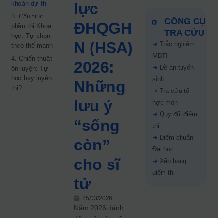
khoản dự thi
lực
2026: So sánh chi tiết
từng nhóm ngành
3. Cấu trúc
CÔNG CỤ
ĐHQGH
phần thi Khoa
TRA CỨU
học: Tự chọn
N (HSA)
➜
Trắc nghiệm
theo thế mạnh
MBTI
4. Chiến thuật
2026:
➜
Đề án tuyển
ôn luyện: Tự
học hay luyện
sinh
Những
thi?
➜
Tra cứu tổ
lưu ý
hợp môn
➜
Quy đổi điểm
“sống
thi
➜
Điểm chuẩn
còn”
Đại học
cho sĩ
➜
Xếp hạng
điểm thi
tử
25/03/2026
Năm 2026 đánh