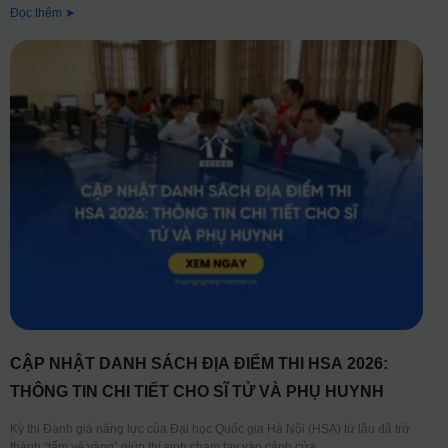
Đọc thêm ➤
CẬP NHẬT DANH SÁCH ĐỊA ĐIỂM THI HSA 2026:
THÔNG TIN CHI TIẾT CHO SĨ TỬ VÀ PHỤ HUYNH
Kỳ thi Đánh giá năng lực của Đại học Quốc gia Hà Nội (HSA) từ lâu đã trở
thành “tấm vé vàng” giúp thí sinh chạm tay vào cánh cửa