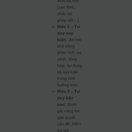
thức đã học
(xác định,
nhắc lại,
ghép nối…).
Mức 2 – Tư
duy suy
luận:
đòi hỏi
khả năng
phân tích, so
sánh, tổng
hợp, áp dụng
và suy luận
trong tình
huống mới.
Mức 3 – Tư
duy bậc
cao:
đánh
giá năng lực
giải quyết
vấn đề, kiểm
tra giả