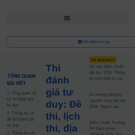
Tính điểm học bạ
TIN MỚI NHẤT
Thi
Dự báo điểm chuẩn
đại học 2026: Thông
TỔNG QUAN
đánh
tin mới nhất từ các
BÀI VIẾT
trường đại học công
giá tư
lập
1. Tổng quan về
Xu hướng đăng ký
kỳ thi đánh giá
nguyện vọng Đại học
duy: Đề
tư duy
2026: Ngành nào
đang dẫn đầu cuộc
2. Thông tin về
thi, lịch
đua?
đề thi Đánh giá
Điểm chuẩn Trường
tư duy
thi, địa
ĐH Bách khoa
2. Thông tin về
TP.HCM 2026: Dự