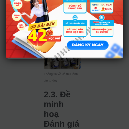
>>> XEM THÊM:
Đánh giá tư duy
gồm những môn
nào? Cấu trúc &
cách tính điểm chi
tiết
Thông tin về đề thi Đánh
giá tư duy
2.3. Đề
minh
hoạ
Đánh giá