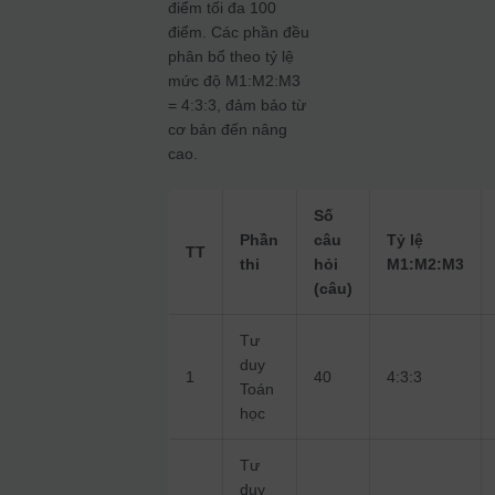
điểm tối đa 100
điểm. Các phần đều
phân bổ theo tỷ lệ
mức độ M1:M2:M3
= 4:3:3, đảm bảo từ
cơ bản đến nâng
cao.
Số
Phần
câu
Tỷ lệ
TT
thi
hỏi
M1:M2:M3
(câu)
Tư
duy
1
40
4:3:3
Toán
học
Tư
duy