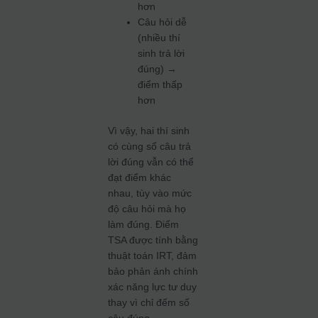
hơn
Câu hỏi dễ
(nhiều thí
sinh trả lời
đúng) →
điểm thấp
hơn
Vì vậy, hai thí sinh
có cùng số câu trả
lời đúng vẫn có thể
đạt điểm khác
nhau, tùy vào mức
độ câu hỏi mà họ
làm đúng. Điểm
TSA được tính bằng
thuật toán IRT, đảm
bảo phản ánh chính
xác năng lực tư duy
thay vì chỉ đếm số
câu đúng.