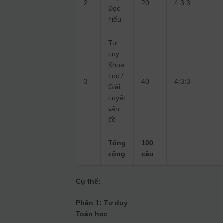
2
20
4:3:3
Đọc
hiểu
Tư
duy
Khoa
học /
3
40
4:3:3
Giải
quyết
vấn
đề
Tổng
100
cộng
câu
Cụ thể:
Phần 1: Tư duy
Toán học