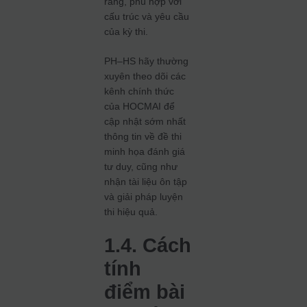
ràng, phù hợp với
cấu trúc và yêu cầu
của kỳ thi.
PH–HS hãy thường
xuyên theo dõi các
kênh chính thức
của HOCMAI để
cập nhật sớm nhất
thông tin về đề thi
minh họa đánh giá
tư duy, cũng như
nhận tài liệu ôn tập
và giải pháp luyện
thi hiệu quả.
1.4. Cách
tính
điểm bài