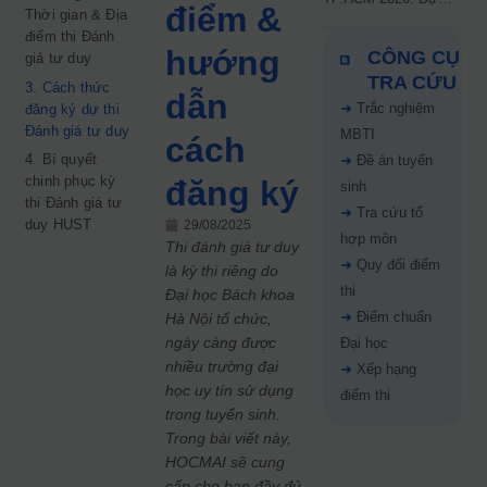
điểm &
Thời gian & Địa
kiến công bố 9.8,
điểm thi Đánh
nguyện vọng tăng vọt
hướng
CÔNG CỤ
giá tư duy
67%
TRA CỨU
3. Cách thức
dẫn
➜
Trắc nghiệm
đăng ký dự thi
Đánh giá tư duy
MBTI
cách
4. Bí quyết
➜
Đề án tuyển
chinh phục kỳ
đăng ký
sinh
thi Đánh giá tư
➜
Tra cứu tổ
duy HUST
29/08/2025
hợp môn
Thi đánh giá tư duy
➜
Quy đổi điểm
là kỳ thi riêng do
thi
Đại học Bách khoa
➜
Điểm chuẩn
Hà Nội tổ chức,
ngày càng được
Đại học
nhiều trường đại
➜
Xếp hạng
học uy tín sử dụng
điểm thi
trong tuyển sinh.
Trong bài viết này,
HOCMAI sẽ cung
cấp cho bạn đầy đủ