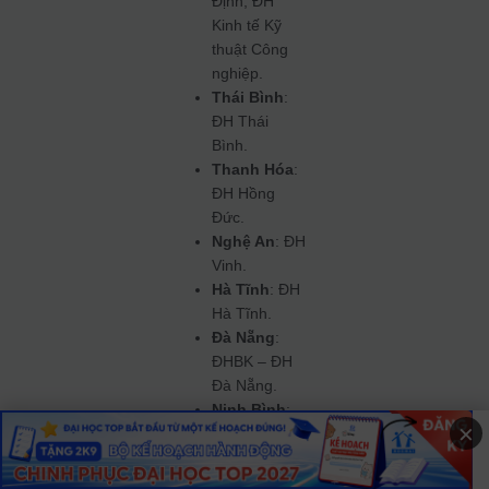
Định, ĐH
Kinh tế Kỹ
thuật Công
nghiệp.
Thái Bình
:
ĐH Thái
Bình.
Thanh Hóa
:
ĐH Hồng
Đức.
Nghệ An
: ĐH
Vinh.
Hà Tĩnh
: ĐH
Hà Tĩnh.
Đà Nẵng
:
ĐHBK – ĐH
Đà Nẵng.
Ninh Bình
:
×
ĐH Hoa Lư.
3. Cách