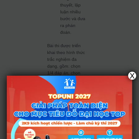
thuyết, lập
luận nhiều
bước và đưa
ra phán
đoán.
Bài thi được triển
khai theo hình thức
trắc nghiệm đa
dạng, gồm: chọn
1/4 đáp án, chọn
X
Đúng/Sai, chọn
nhiều đáp án, kéo –
thả hoặc điền đáp
án. Lưu ý: thí sinh
chỉ được tính điểm
khi trả lời đầy đủ và
chính xác tất cả ý
trong một câu hỏi.