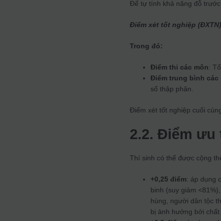
Để tự tính khả năng đỗ trước
Điểm xét tốt nghiệp (ĐXTN
Trong đó
:
Điểm thi các môn
: T
Điểm trung bình cá
số thập phân.
Điểm xét tốt nghiệp cuối cù
2.2. Điểm ưu 
Thí sinh có thể được cộng thê
+0,25 điểm
: áp dụng 
binh (suy giảm <81%)
hùng, người dân tộc th
bị ảnh hưởng bởi chất 