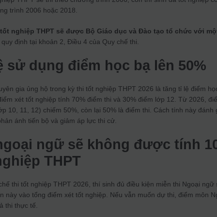
ơng trình 2006 hoặc 2018.
 tốt nghiệp THPT sẽ được Bộ Giáo dục và Đào tạo tổ chức với mộ
o quy định tại khoản 2, Điều 4 của Quy chế thi.
lệ sử dụng điểm học bạ lên 50%
ên gia ủng hộ trong kỳ thi tốt nghiệp THPT 2026 là tăng tỉ lệ điểm họ
iểm xét tốt nghiệp tính 70% điểm thi và 30% điểm lớp 12. Từ 2026, đi
p 10, 11, 12) chiếm 50%, còn lại 50% là điểm thi. Cách tính này đánh 
phản ánh tiến bộ và giảm áp lực thi cử.
 ngoại ngữ sẽ không được tính 1
 nghiệp THPT
ế thi tốt nghiệp THPT 2026, thí sinh đủ điều kiện miễn thi Ngoại ngữ
 này vào tổng điểm xét tốt nghiệp. Nếu vẫn muốn dự thi, điểm môn N
 thi thực tế.