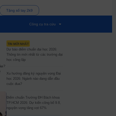
Tặng sổ tay 2k9
Công cụ tra cứu
TIN MỚI NHẤT
Dự báo điểm chuẩn đại học 2026:
Thông tin mới nhất từ các trường đại
học công lập
ậu
?
t
Xu hướng đăng ký nguyện vọng Đại
học 2026: Ngành nào đang dẫn đầu
cuộc đua?
Điểm chuẩn Trường ĐH Bách khoa
TP.HCM 2026: Dự kiến công bố 9.8,
nguyện vọng tăng vọt 67%