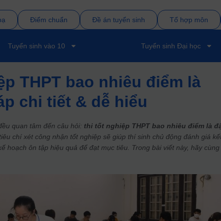
bạ
Điểm chuẩn
Đề án tuyển sinh
Tổ hợp môn
Tuyển sinh vào 10
Tuyển sinh Đại học
iệp THPT bao nhiêu điểm là
p chi tiết & dễ hiểu
 đều quan tâm đến câu hỏi:
thi tốt nghiệp THPT bao nhiêu điểm là đ
iêu chí xét công nhận tốt nghiệp sẽ giúp thí sinh chủ động đánh giá kế
kế hoạch ôn tập hiệu quả để đạt mục tiêu. Trong bài viết này, hãy cùng