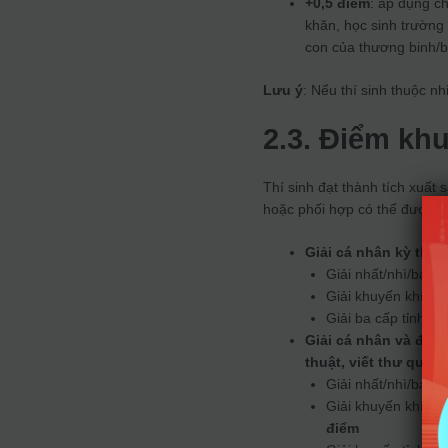
+0,5 điểm
: áp dụng ch
khăn, học sinh trường 
con của thương binh/
Lưu ý
: Nếu thí sinh thuộc n
2.3. Điểm kh
Thí sinh đạt thành tích xuất 
hoặc phối hợp có thể được c
Giải cá nhân kỳ thi h
Giải nhất/nhì/ba cấ
Giải khuyến khích c
Giải ba cấp tỉnh:
1,
Giải cá nhân và đồng
thuật, viết thư quốc 
Giải nhất/nhì/ba q
Giải khuyến khích q
điểm