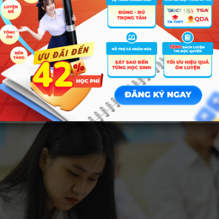
hoặc Huy chương đồng:
1,0 điểm
 dụng cho cấp quốc gia, mức cộng bằng giải cá nhân. Thí sinh đạt nhiều
cao nhất.
iểm mới trong cách tính điểm xét
HPT 2026