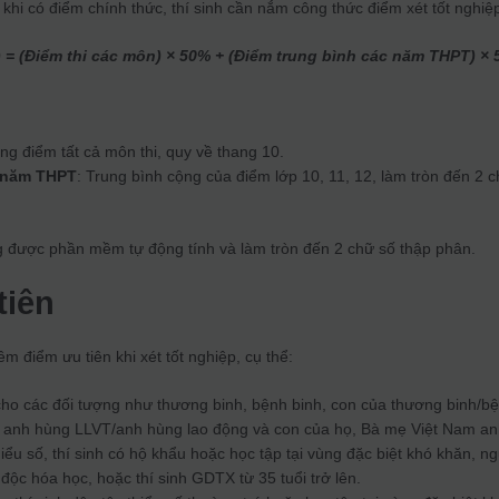
 khi có điểm chính thức, thí sinh cần nắm công thức điểm xét tốt nghiệ
) = (Điểm thi các môn) × 50% + (Điểm trung bình các năm THPT) ×
ổng điểm tất cả môn thi, quy về thang 10.
c năm THPT
: Trung bình cộng của điểm lớp 10, 11, 12, làm tròn đến 2 
ng được phần mềm tự động tính và làm tròn đến 2 chữ số thập phân.
tiên
m điểm ưu tiên khi xét tốt nghiệp, cụ thể:
cho các đối tượng như thương binh, bệnh binh, con của thương binh/b
, anh hùng LLVT/anh hùng lao động và con của họ, Bà mẹ Việt Nam a
iểu số, thí sinh có hộ khẩu hoặc học tập tại vùng đặc biệt khó khăn, n
độc hóa học, hoặc thí sinh GDTX từ 35 tuổi trở lên.