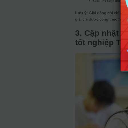
Giải ba cấp tỉnh 
Lưu ý
: Giải đồng đội chỉ áp
giải chỉ được cộng theo mức 
3. Cập nhật đ
tốt nghiệp T