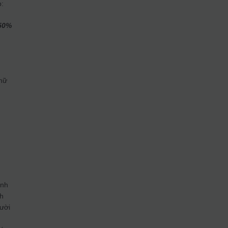
p:
 50%
chữ
ệnh
nh
gười