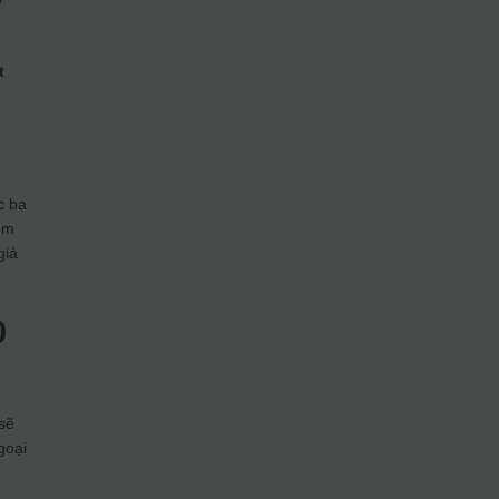
t
c bạ
ểm
giá
0
 sẽ
goại