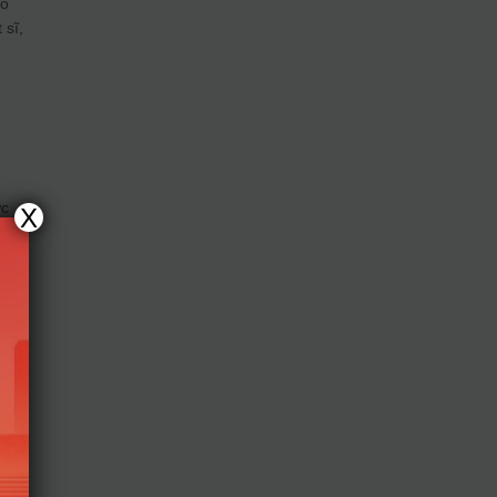
hó
 sĩ,
ức
X
,5