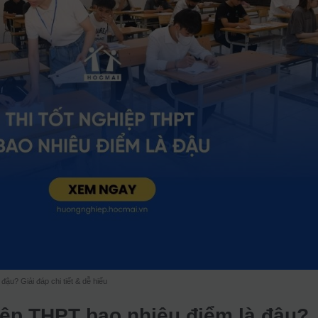
đậu? Giải đáp chi tiết & dễ hiểu
hiệp THPT bao nhiêu điểm là đậu?