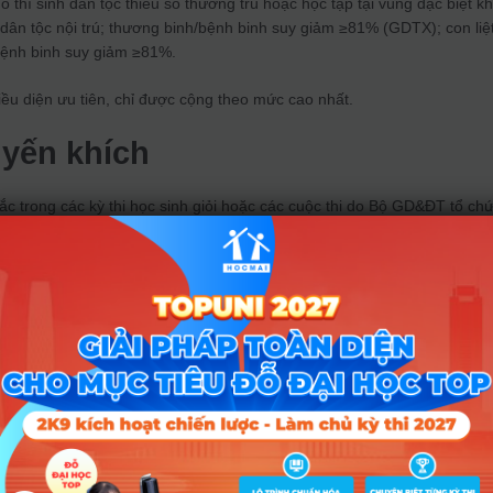
o thí sinh dân tộc thiểu số thường trú hoặc học tập tại vùng đặc biệt k
dân tộc nội trú; thương binh/bệnh binh suy giảm ≥81% (GDTX); con liệt
bệnh binh suy giảm ≥81%.
hiều diện ưu tiên, chỉ được cộng theo mức cao nhất.
uyến khích
sắc trong các kỳ thi học sinh giỏi hoặc các cuộc thi do Bộ GD&ĐT tổ ch
ộng điểm khuyến khích:
ọc sinh giỏi lớp 12
:
p quốc gia hoặc giải nhất cấp tỉnh:
2,0 điểm
ấp quốc gia hoặc giải nhì cấp tỉnh:
1,5 điểm
0 điểm
 đội trong các kỳ thi thực hành, văn nghệ, thể thao, khoa học kỹ
tế
:
uốc gia, giải nhất cấp tỉnh hoặc Huy chương vàng:
2,0 điểm
uốc gia, giải nhì cấp tỉnh, giải tư cấp quốc gia hoặc Huy chương bạc:
1