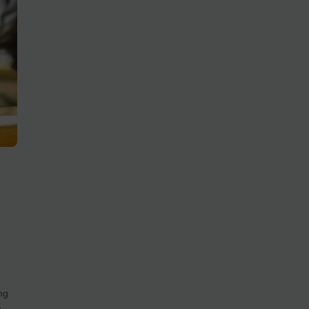
p
ng
ó