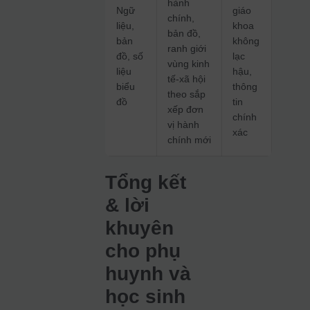
hành
Ngữ
giáo
chính,
liệu,
khoa
bản đồ,
bản
không
ranh giới
đồ, số
lạc
vùng kinh
liệu
hậu,
tế-xã hội
biểu
thông
theo sắp
đồ
tin
xếp đơn
chính
vị hành
xác
chính mới
Tổng kết
& lời
khuyên
cho phụ
huynh và
học sinh