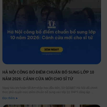
HÀ NỘI CÔNG BỐ ĐIỂM CHUẨN BỔ SUNG LỚP 10
NĂM 2026: CÁNH CỬA MỚI CHO SĨ TỬ
Ngay sau khi hoàn tất đợt nhập học đầu tiên, Sở GD&ĐT Hà Nội đã chính
thức phê duyệt mức điểm chuẩn bổ sung vào lớp 10 THPT công lập
Đọc thêm ➤