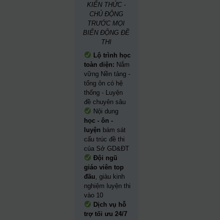
KIẾN THỨC -
CHỦ ĐỘNG
TRƯỚC MỌI
BIẾN ĐỘNG ĐỀ
THI
Lộ trình học
toàn diện:
Nắm
vững Nền tảng -
tổng ôn có hệ
thống - Luyện
đề chuyên sâu
Nội dung
học - ôn -
luyện
bám sát
cấu trúc đề thi
của Sở GD&ĐT
Đội ngũ
giáo viên top
đầu
, giàu kinh
nghiệm luyện thi
vào 10
Dịch vụ hỗ
trợ tối ưu 24/7