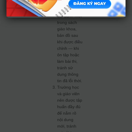
chủ động cập
nhật số liệu,
địa danh mới
trong sách
giáo khoa,
bản đồ sau
khi được điều
chỉnh — khi
ôn tập hoặc
làm bài thi,
tránh sử
dụng thông
tin đã lỗi thời.
Trường học
và giáo viên
nên được tập
huấn đầy đủ
để nắm rõ
nội dung
mới, tránh