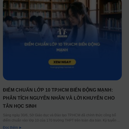
ĐIỂM CHUẨN LỚP 10 TP.HCM BIẾN ĐỘNG MẠNH:
PHÂN TÍCH NGUYÊN NHÂN VÀ LỜI KHUYÊN CHO
TÂN HỌC SINH
Sáng ngày 30/6, Sở Giáo dục và Đào tạo TP.HCM đã chính thức công bố
điểm chuẩn vào lớp 10 của 170 trường THPT trên toàn địa bàn. Kỳ tuyển
Đọc thêm ➤