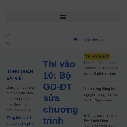
Tính điểm học bạ
TIN MỚI NHẤT
Thi vào
Dự báo điểm chuẩn
đại học 2026: Thông
TỔNG QUAN
10: Bộ
tin mới nhất từ các
BÀI VIẾT
trường đại học công
GD-ĐT
lập
Bảng chi tiết nội
Xu hướng đăng ký
dung chỉnh sửa
nguyện vọng Đại học
sửa
chương trình
2026: Ngành nào
môn học năm
đang dẫn đầu cuộc
chương
học 2025-2026
đua?
Điểm chuẩn Trường
Tổng kết & lời
trình
ĐH Bách khoa
khuyên cho phụ
TP.HCM 2026: Dự