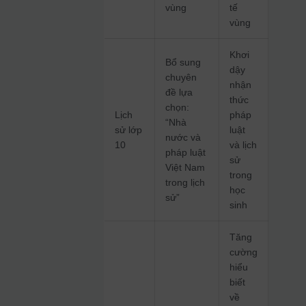
vùng
tế
vùng
Khơi
Bổ sung
dậy
chuyên
nhận
đề lựa
thức
chọn:
Lịch
pháp
“Nhà
sử lớp
luật
nước và
10
và lịch
pháp luật
sử
Việt Nam
trong
trong lịch
học
sử”
sinh
Tăng
cường
hiểu
biết
về