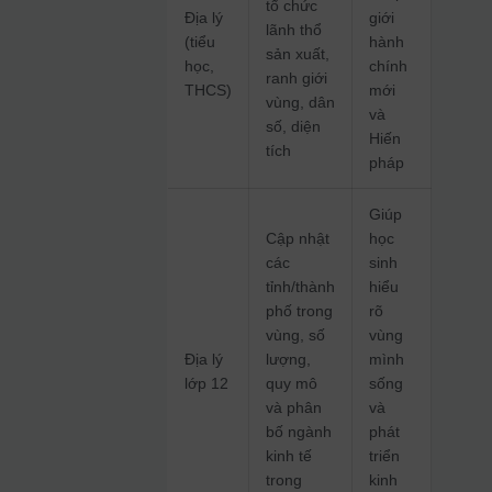
tổ chức
Địa lý
giới
lãnh thổ
(tiểu
hành
sản xuất,
học,
chính
ranh giới
THCS)
mới
vùng, dân
và
số, diện
Hiến
tích
pháp
Giúp
Cập nhật
học
các
sinh
tỉnh/thành
hiểu
phố trong
rõ
vùng, số
vùng
Địa lý
lượng,
mình
lớp 12
quy mô
sống
và phân
và
bố ngành
phát
kinh tế
triển
trong
kinh