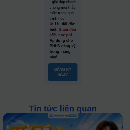
- giải đáp nhanh
chóng mọi thắc
mắc trong quá
trình học
Ưu đãi đặc
biệt:
Giảm đến
45% học phí
Áp dụng cho
PHHS đăng ký
trong tháng
này!
ĐĂNG KÝ
NGAY
Tin tức liên quan