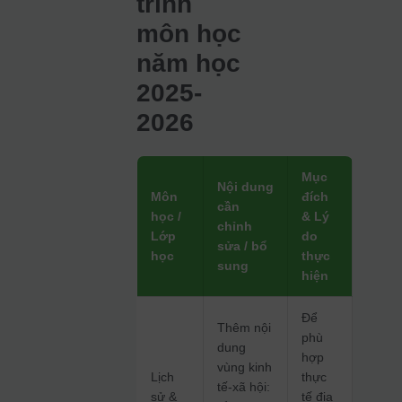
trình
môn học
năm học
2025-
2026
Mục
Nội dung
Môn
đích
cần
học /
& Lý
chỉnh
Lớp
do
sửa / bổ
học
thực
sung
hiện
Để
Thêm nội
phù
dung
hợp
vùng kinh
Lịch
thực
tế-xã hội:
sử &
tế địa