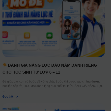
ĐÁNH GIÁ NĂNG LỰC ĐẦU NĂM DÀNH RIÊNG
CHO HỌC SINH TỪ LỚP 6 – 11
Để giúp các con có bước đà vững chắc trước khi bước vào chặng đường
học tập sắp tới, HOCMAI dành tặng 500 suất thi thử ĐÁNH GIÁ NĂNG LỰC.
Đọc thêm ➤