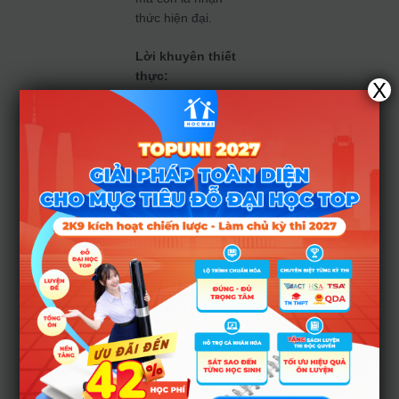
thức hiện đại.
Lời khuyên thiết
thực:
X
Phụ huynh
nên trao đổi
với giáo viên
để biết môn
nào chương
trình đã được
chỉnh sửa,
nội dung mới
là gì — từ đó
hỗ trợ con
học đúng nội
dung và
tránh học
“cũ”.
Học sinh cần