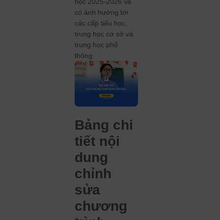
học 2025-2026 và
có ảnh hưởng tới
các cấp tiểu học,
trung học cơ sở và
trung học phổ
thông.
Bảng chi
tiết nội
dung
chỉnh
sửa
chương