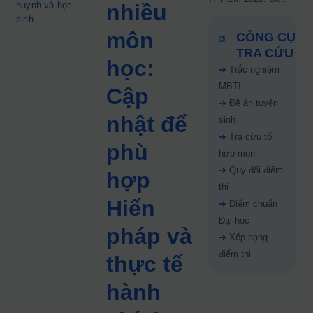
huynh và học
nhiều
kiến công bố 9.8,
sinh
nguyện vọng tăng vọt
môn
CÔNG CỤ
67%
TRA CỨU
học:
➜
Trắc nghiệm
MBTI
Cập
➜
Đề án tuyển
nhật để
sinh
➜
Tra cứu tổ
phù
hợp môn
➜
Quy đổi điểm
hợp
thi
Hiến
➜
Điểm chuẩn
Đại học
pháp và
➜
Xếp hạng
điểm thi
thực tế
hành