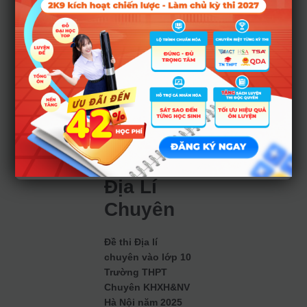
hữu ích cho học
sinh có định hướng
thi vào lớp chuyên
Lịch sử tại các
trường top đầu.
Địa Lí
Chuyên
Đề thi Địa lí
chuyên vào lớp 10
Trường THPT
Chuyên KHXH&NV
Hà Nội năm 2025