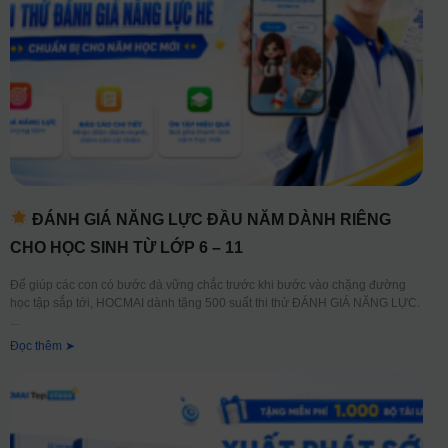
ĐÁNH GIÁ NĂNG LỰC ĐẦU NĂM DÀNH RIÊNG
CHO HỌC SINH TỪ LỚP 6 – 11
Để giúp các con có bước đà vững chắc trước khi bước vào chặng đường
học tập sắp tới, HOCMAI dành tặng 500 suất thi thử ĐÁNH GIÁ NĂNG LỰC.
Đọc thêm ➤