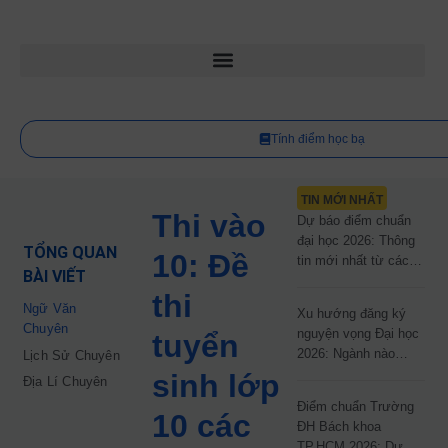
Tính điểm học bạ
TIN MỚI NHẤT
Thi vào
Dự báo điểm chuẩn
đại học 2026: Thông
TỔNG QUAN
10: Đề
tin mới nhất từ các
BÀI VIẾT
trường đại học công
thi
lập
Ngữ Văn
Xu hướng đăng ký
Chuyên
nguyện vọng Đại học
tuyển
2026: Ngành nào
Lịch Sử Chuyên
đang dẫn đầu cuộc
sinh lớp
Địa Lí Chuyên
đua?
Điểm chuẩn Trường
10 các
ĐH Bách khoa
TP.HCM 2026: Dự