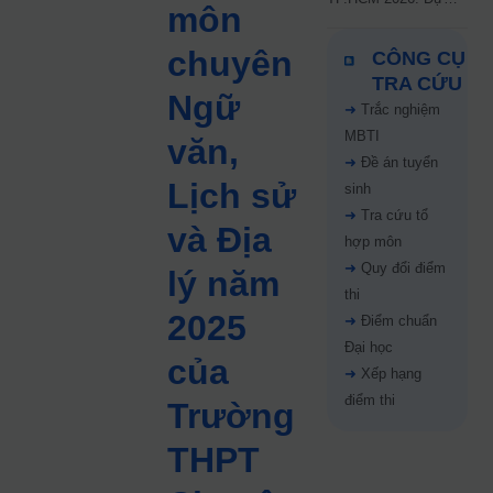
môn
kiến công bố 9.8,
nguyện vọng tăng vọt
chuyên
CÔNG CỤ
67%
TRA CỨU
Ngữ
➜
Trắc nghiệm
MBTI
văn,
➜
Đề án tuyển
Lịch sử
sinh
➜
Tra cứu tổ
và Địa
hợp môn
➜
Quy đổi điểm
lý năm
thi
2025
➜
Điểm chuẩn
Đại học
của
➜
Xếp hạng
điểm thi
Trường
THPT