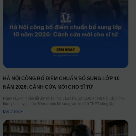
HÀ NỘI CÔNG BỐ ĐIỂM CHUẨN BỔ SUNG LỚP 10
NĂM 2026: CÁNH CỬA MỚI CHO SĨ TỬ
Ngay sau khi hoàn tất đợt nhập học đầu tiên, Sở GD&ĐT Hà Nội đã chính
thức phê duyệt mức điểm chuẩn bổ sung vào lớp 10 THPT công lập
Đọc thêm ➤