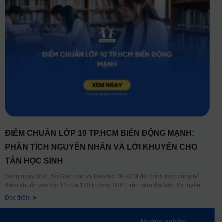
ĐIỂM CHUẨN LỚP 10 TP.HCM BIẾN ĐỘNG MẠNH:
PHÂN TÍCH NGUYÊN NHÂN VÀ LỜI KHUYÊN CHO
TÂN HỌC SINH
Sáng ngày 30/6, Sở Giáo dục và Đào tạo TP.HCM đã chính thức công bố
điểm chuẩn vào lớp 10 của 170 trường THPT trên toàn địa bàn. Kỳ tuyển
Đọc thêm ➤
Hướng nghiệp