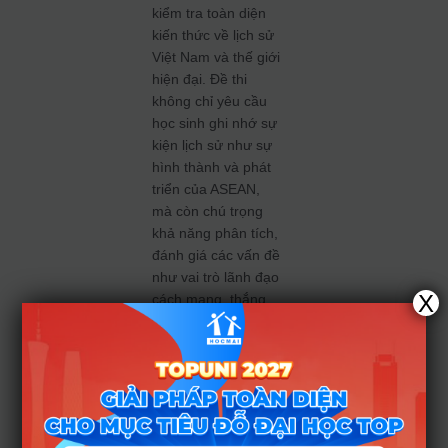
kiểm tra toàn diện
kiến thức về lịch sử
Việt Nam và thế giới
hiện đại. Đề thi
không chỉ yêu cầu
học sinh ghi nhớ sự
kiện lịch sử như sự
hình thành và phát
triển của ASEAN,
mà còn chú trọng
khả năng phân tích,
đánh giá các vấn đề
như vai trò lãnh đạo
X
cách mạng, thắng
lợi của kháng chiến
chống Mỹ, hay công
cuộc bảo vệ và xây
dựng đất nước sau
năm 1945. Đây là
tài liệu tham khảo