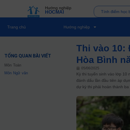
Hướng nghiệp
Tính điểm học 
HOCMAI
Trang chủ
Hướng nghiệp
Thi vào 10: 
TỔNG QUAN BÀI VIẾT
Hòa Bình n
Môn Toán
05/06/2025
Môn Ngữ văn
Kỳ thi tuyển sinh vào lớp 10
đánh dấu lần đầu tiên áp dụn
dự kỳ thi phải hoàn thành b