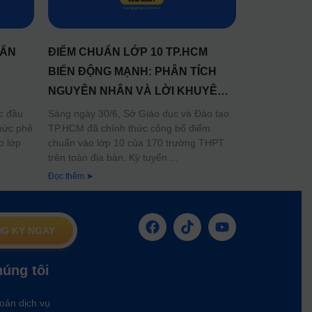
UẨN
ĐIỂM CHUẨN LỚP 10 TP.HCM
:
BIẾN ĐỘNG MẠNH: PHÂN TÍCH
NGUYÊN NHÂN VÀ LỜI KHUYÊN
CHO TÂN HỌC SINH
c đầu
Sáng ngày 30/6, Sở Giáo dục và Đào tạo
hức phê
TP.HCM đã chính thức công bố điểm
o lớp
chuẩn vào lớp 10 của 170 trường THPT
trên toàn địa bàn. Kỳ tuyển
Đọc thêm ➤
G KÝ NGAY
húng tôi
oản dịch vụ