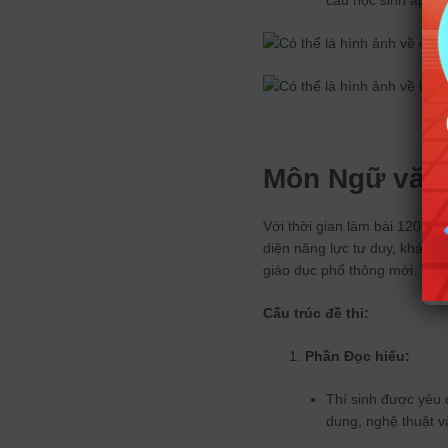
cầu học sinh áp dụ
Môn Ngữ văn
Với thời gian làm bài 120 phú
diện năng lực tư duy, khả nă
giáo dục phổ thông mới.
Cấu trúc đề thi:
Phần Đọc hiểu:
Thí sinh được yêu 
dung, nghệ thuật v