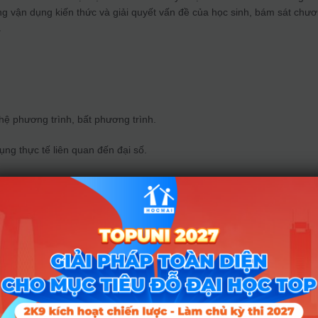
ng vận dụng kiến thức và giải quyết vấn đề của học sinh, bám sát chư
.
 hệ phương trình, bất phương trình.
ụng thực tế liên quan đến đại số.
h lý hình học.
, thể tích và các bài toán liên quan đến hình học không gian.
đến tính toán chi phí sơn mặt xung quanh của một cây cột hình trụ, yê