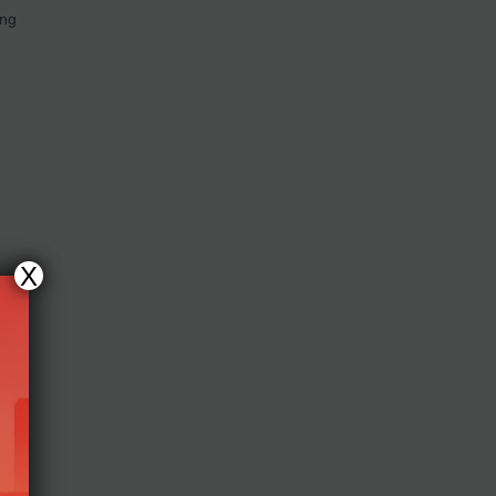
ơng
X
u