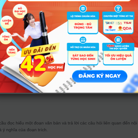
ng kiến thức hình học vào thực tế.
t theo hình thức tự luận.
Đề thi năm nay được thiết kế nhằm đánh giá 
ng vận dụng kiến thức và kỹ năng viết của học sinh, bám sát chương tr
cầu đọc hiểu một đoạn văn bản và trả lời các câu hỏi liên quan đến nội
à ý nghĩa của đoạn trích.