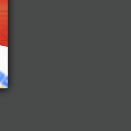
toàn
ình