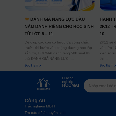
ĐÁNH GIÁ NĂNG LỰC ĐẦU
HÀNH T
NĂM DÀNH RIÊNG CHO HỌC SINH
2K12 T
TỪ LỚP 6 – 11
10
Để giúp các con có bước đà vững chắc
2K12 sẽ đố
trước khi bước vào chặng đường học tập
vào lớp 1
sắp tới, HOCMAI dành tặng 500 suất thi
kiến số l
thử ĐÁNH GIÁ NĂNG LỰC.
thi
Đọc thêm ➤
Đọc thêm 
Hướng
nghiệp
HOCMAI
Công cụ
Trắc nghiệm MBTI
Tra cứu đề án tuyển sinh