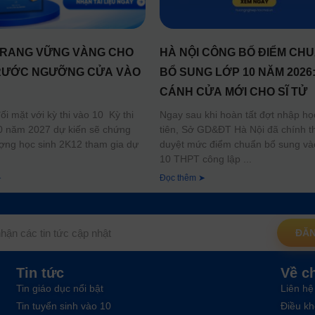
RANG VỮNG VÀNG CHO
HÀ NỘI CÔNG BỐ ĐIỂM CH
RƯỚC NGƯỠNG CỬA VÀO
BỔ SUNG LỚP 10 NĂM 2026
CÁNH CỬA MỚI CHO SĨ TỬ
i mặt với kỳ thi vào 10 Kỳ thi
Ngay sau khi hoàn tất đợt nhập họ
0 năm 2027 dự kiến sẽ chứng
tiên, Sở GD&ĐT Hà Nội đã chính t
ượng học sinh 2K12 tham gia dự
duyệt mức điểm chuẩn bổ sung và
10 THPT công lập
➤
Đọc thêm ➤
ĐĂN
Tin tức
Về c
Tin giáo dục nổi bật
Liên hệ
Tin tuyển sinh vào 10
Điều kh