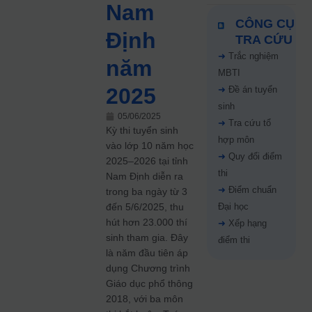
Nam
CÔNG CỤ
Định
TRA CỨU
➜
Trắc nghiệm
năm
MBTI
2025
➜
Đề án tuyển
sinh
05/06/2025
➜
Tra cứu tổ
Kỳ thi tuyển sinh
hợp môn
vào lớp 10 năm học
➜
Quy đổi điểm
2025–2026 tại tỉnh
thi
Nam Định diễn ra
➜
Điểm chuẩn
trong ba ngày từ 3
đến 5/6/2025, thu
Đại học
hút hơn 23.000 thí
➜
Xếp hạng
sinh tham gia.
Đây
điểm thi
là năm đầu tiên áp
dụng Chương trình
Giáo dục phổ thông
2018, với ba môn