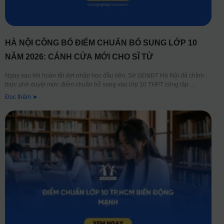
HÀ NỘI CÔNG BỐ ĐIỂM CHUẨN BỔ SUNG LỚP 10
NĂM 2026: CÁNH CỬA MỚI CHO SĨ TỬ
Ngay sau khi hoàn tất đợt nhập học đầu tiên, Sở GD&ĐT Hà Nội đã chính
thức phê duyệt mức điểm chuẩn bổ sung vào lớp 10 THPT công lập
Đọc thêm ➤