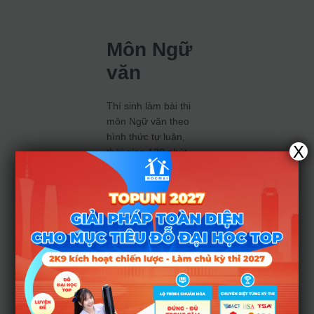
Môn Ngữ
văn
Thí sinh làm bài thi
môn Ngữ văn theo
hình thức tự luận,
X
thời gian 120 phút.
Đề thi tập trung vào
việc kiểm tra khả
năng cảm thụ văn
học và kỹ năng viết
của học sinh.