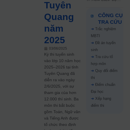
Tuyên
kiến công bố 9.8,
nguyện vọng tăng vọt
Quang
CÔNG CỤ
67%
TRA CỨU
năm
➜
Trắc nghiệm
MBTI
2025
➜
Đề án tuyển
03/06/2025
sinh
Kỳ thi tuyển sinh
➜
Tra cứu tổ
vào lớp 10 năm học
hợp môn
2025–2026 tại tỉnh
➜
Quy đổi điểm
Tuyên Quang đã
thi
diễn ra vào ngày
➜
Điểm chuẩn
2/6/2025, với sự
Đại học
tham gia của hơn
➜
Xếp hạng
12.000 thí sinh. Ba
môn thi bắt buộc
điểm thi
gồm Toán, Ngữ văn
và Tiếng Anh được
tổ chức theo định