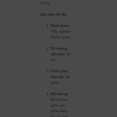
THCS.
Cấu trúc đề thi:
Hình thức:
Trắc nghiệm
khách quan.
Số lượng
câu hỏi:
40
câu.
Thời gian
làm bài:
60
phút.
Nội dung:
Đề thi bao
gồm các
phần kiểm
tra về ngữ