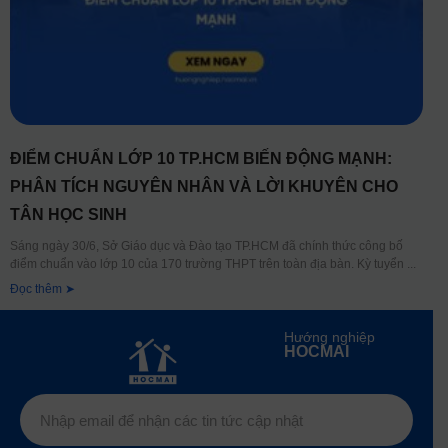
ĐIỂM CHUẨN LỚP 10 TP.HCM BIẾN ĐỘNG MẠNH:
PHÂN TÍCH NGUYÊN NHÂN VÀ LỜI KHUYÊN CHO
TÂN HỌC SINH
Sáng ngày 30/6, Sở Giáo dục và Đào tạo TP.HCM đã chính thức công bố
điểm chuẩn vào lớp 10 của 170 trường THPT trên toàn địa bàn. Kỳ tuyển
Đọc thêm ➤
Hướng nghiệp
HOCMAI