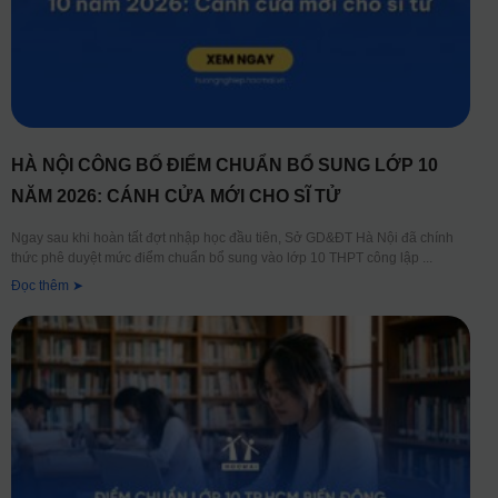
HÀ NỘI CÔNG BỐ ĐIỂM CHUẨN BỔ SUNG LỚP 10
NĂM 2026: CÁNH CỬA MỚI CHO SĨ TỬ
Ngay sau khi hoàn tất đợt nhập học đầu tiên, Sở GD&ĐT Hà Nội đã chính
thức phê duyệt mức điểm chuẩn bổ sung vào lớp 10 THPT công lập
Đọc thêm ➤