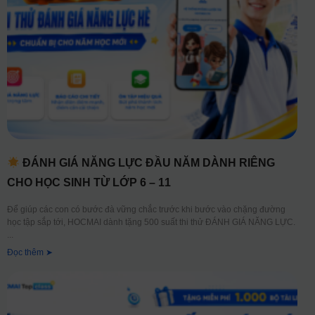
ĐÁNH GIÁ NĂNG LỰC ĐẦU NĂM DÀNH RIÊNG
CHO HỌC SINH TỪ LỚP 6 – 11
Để giúp các con có bước đà vững chắc trước khi bước vào chặng đường
học tập sắp tới, HOCMAI dành tặng 500 suất thi thử ĐÁNH GIÁ NĂNG LỰC.
Đọc thêm ➤