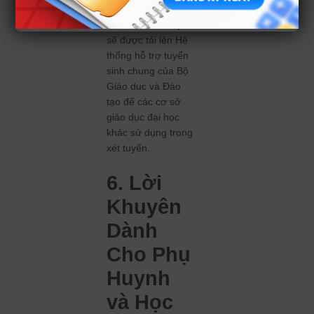
thi SPT trước ngày
15/6/2025. Kết quả
sẽ được tải lên Hệ
thống hỗ trợ tuyển
sinh chung của Bộ
Giáo dục và Đào
tạo để các cơ sở
giáo dục đại học
khác sử dụng trong
xét tuyển.
6. Lời
Khuyên
Dành
Cho Phụ
Huynh
và Học