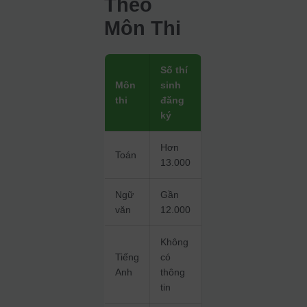
Theo
Môn Thi
Số thí
Môn
sinh
thi
đăng
ký
Hơn
Toán
13.000
Ngữ
Gần
văn
12.000
Không
Tiếng
có
Anh
thông
tin