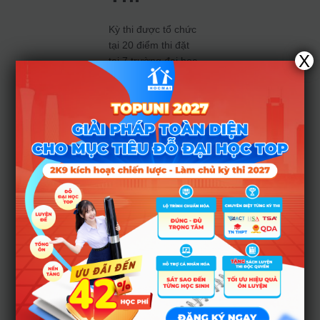
Kỳ thi được tổ chức
tại 20 điểm thi đặt
X
tại 7 trường đại học
trên cả nước.
Thông tin chi tiết về
các điểm thi không
được cung cấp
trong bài viết.
5. Dự
Kiến
Công Bố
Kết Quả
Trường Đại học Sư
phạm Hà Nội dự
kiến công bố điểm