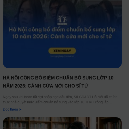
HÀ NỘI CÔNG BỐ ĐIỂM CHUẨN BỔ SUNG LỚP 10
NĂM 2026: CÁNH CỬA MỚI CHO SĨ TỬ
Ngay sau khi hoàn tất đợt nhập học đầu tiên, Sở GD&ĐT Hà Nội đã chính
thức phê duyệt mức điểm chuẩn bổ sung vào lớp 10 THPT công lập
Đọc thêm ➤