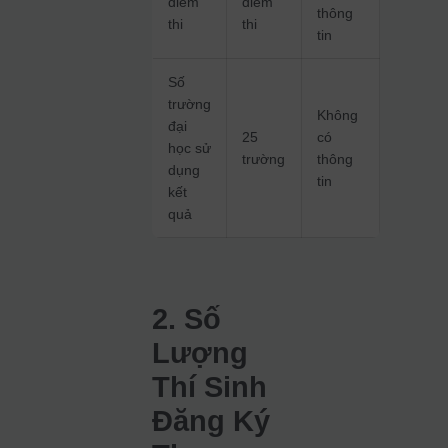
điểm
điểm
thông
thi
thi
tin
Số
trường
Không
đại
25
có
học sử
trường
thông
dụng
tin
kết
quả
2. Số
Lượng
Thí Sinh
Đăng Ký