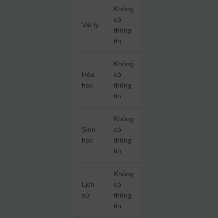
Không
có
Vật lý
thông
tin
Không
Hóa
có
học
thông
tin
Không
Sinh
có
học
thông
tin
Không
Lịch
có
sử
thông
tin