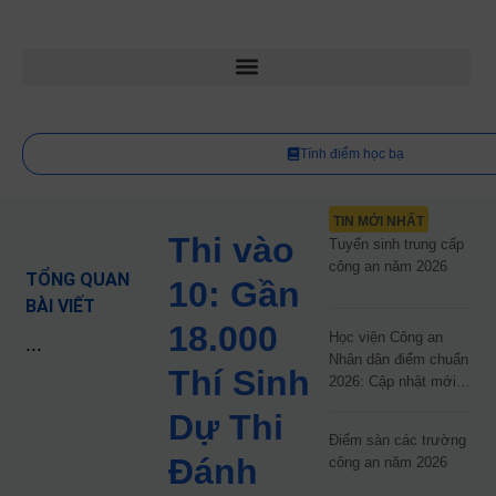
Tính điểm học bạ
TIN MỚI NHẤT
Thi vào
Tuyển sinh trung cấp
công an năm 2026
TỔNG QUAN
10: Gần
BÀI VIẾT
18.000
Học viện Công an
...
Nhân dân điểm chuẩn
Thí Sinh
2026: Cập nhật mới
nhất
Dự Thi
Điểm sàn các trường
Đánh
công an năm 2026