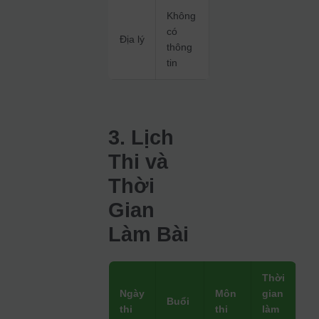
Không
có
Địa lý
thông
tin
3. Lịch
Thi và
Thời
Gian
Làm Bài
Thời
Ngày
Môn
gian
Buổi
thi
thi
làm