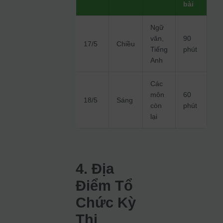
bài
Ngữ
văn,
90
17/5
Chiều
Tiếng
phút
Anh
Các
môn
60
18/5
Sáng
còn
phút
lại
4. Địa
Điểm Tổ
Chức Kỳ
Thi