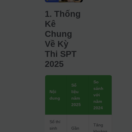
1. Thống
Kê
Chung
Về Kỳ
Thi SPT
2025
So
Số
sánh
Nội
liệu
với
dung
năm
năm
2025
2024
Số thí
Tăng
sinh
Gần
khoảng