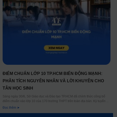
ĐIỂM CHUẨN LỚP 10 TP.HCM BIẾN ĐỘNG MẠNH:
PHÂN TÍCH NGUYÊN NHÂN VÀ LỜI KHUYÊN CHO
TÂN HỌC SINH
Sáng ngày 30/6, Sở Giáo dục và Đào tạo TP.HCM đã chính thức công bố
điểm chuẩn vào lớp 10 của 170 trường THPT trên toàn địa bàn. Kỳ tuyển
Đọc thêm ➤