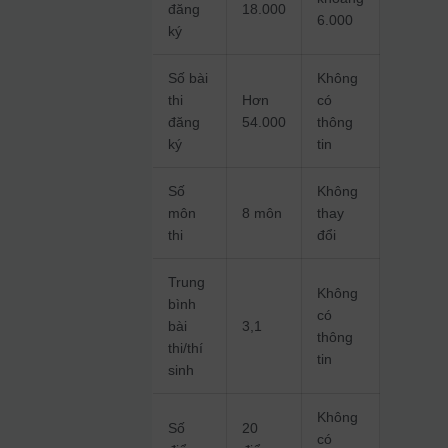
đăng
18.000
6.000
ký
Số bài
Không
thi
Hơn
có
đăng
54.000
thông
ký
tin
Số
Không
môn
8 môn
thay
thi
đổi
Trung
Không
bình
có
bài
3,1
thông
thi/thí
tin
sinh
Không
Số
20
có