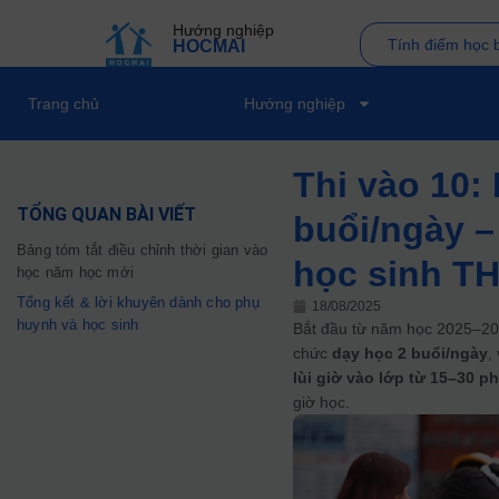
Hướng nghiệp
Tính điểm học 
HOCMAI
Trang chủ
Hướng nghiệp
Thi vào 10:
TỔNG QUAN BÀI VIẾT
buổi/ngày –
Bảng tóm tắt điều chỉnh thời gian vào
học sinh T
học năm học mới
Tổng kết & lời khuyên dành cho phụ
18/08/2025
huynh và học sinh
Bắt đầu từ năm học 2025–20
chức
dạy học 2 buổi/ngày
,
lùi giờ vào lớp từ 15–30 p
giờ học.