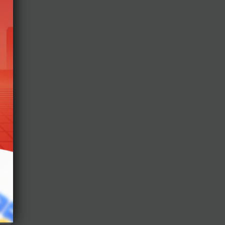
ng
vội
iên
ùng