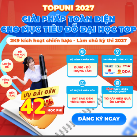
7h30 tiết 1
Tiếp tục ổn định như nhiều năm qua
ời khuyên dành cho phụ huynh và
15–30 phút được đánh giá là hợp lý, giúp học sinh tránh áp lực buổi sá
biệt khi học 2 buổi/ngày được thiết lập. Đồng thời, phụ huynh cũng bớt 
ường.
ị cho con dậy muộn hơn chút để tránh việc vội vàng, giúp con có thời
 trước giờ học.
 buổi sáng để ổn định tâm lý, ôn bài nhanh, chuẩn bị vào tiết học đầu t
iết khung giờ giảng hợp lý để buổi học chiều không quá muộn, tránh tr
.