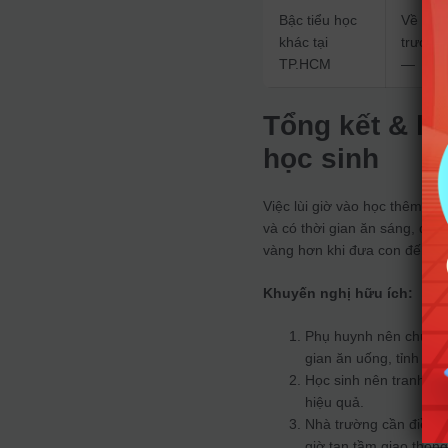
Bậc tiểu học
Về
khác tại
trước
TP.HCM
—
Tổng kết & l
học sinh
Việc lùi giờ vào học thêm từ 
và có thời gian ăn sáng, đặc 
vàng hơn khi đưa con đến tr
Khuyến nghị hữu ích:
Phụ huynh nên chuẩn b
gian ăn uống, tỉnh táo
Học sinh nên tranh thủ
hiệu quả.
Nhà trường cần điều t
giờ tan tầm giao thông