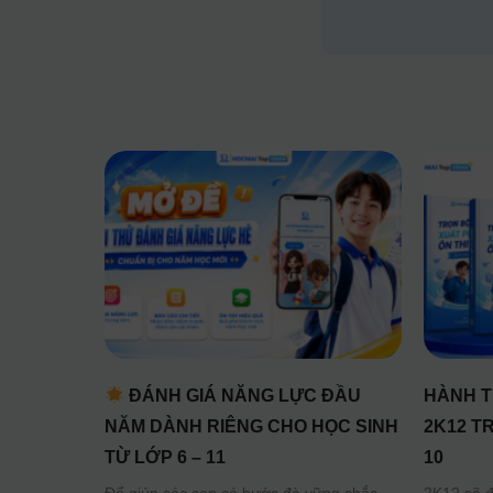
ĐÁNH GIÁ NĂNG LỰC ĐẦU
HÀNH T
NĂM DÀNH RIÊNG CHO HỌC SINH
2K12 T
TỪ LỚP 6 – 11
10