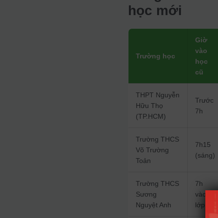
học mới
Giờ
vào
Trường học
học
cũ
THPT Nguyễn
Trước
Hữu Thọ
7h
(TP.HCM)
Trường THCS
7h15
Võ Trường
(sáng)
Toản
Trường THCS
7h
Sương
vào
Nguyệt Anh
lớp