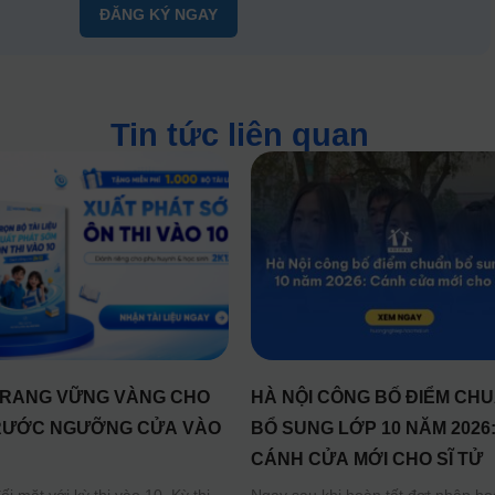
ĐĂNG KÝ NGAY
Tin tức liên quan
RANG VỮNG VÀNG CHO
HÀ NỘI CÔNG BỐ ĐIỂM CH
RƯỚC NGƯỠNG CỬA VÀO
BỔ SUNG LỚP 10 NĂM 2026
CÁNH CỬA MỚI CHO SĨ TỬ