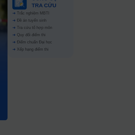
TRA CỨU
➜
Trắc nghiệm MBTI
➜
Đề án tuyển sinh
➜
Tra cứu tổ hợp môn
➜
Quy đổi điểm thi
➜
Điểm chuẩn Đại học
➜
Xếp hạng điểm thi