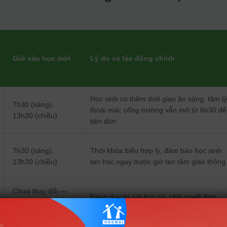
Giờ vào học mới
Lý do và tác động chính
Học sinh có thêm thời gian ăn sáng, tâm l
7h30 (sáng),
thoải mái; cổng trường vẫn mở từ 6h30 để
13h30 (chiều)
tiện đón
7h30 (sáng),
Thời khóa biểu hợp lý, đảm bảo học sinh
13h30 (chiều)
tan học ngay trước giờ tan tầm giao thông
Chưa thay đổi —
Đang duy trì giờ học cũ, chờ quyết định
chờ hướng dẫn
chính thức từ Sở GD-ĐT
thống nhất