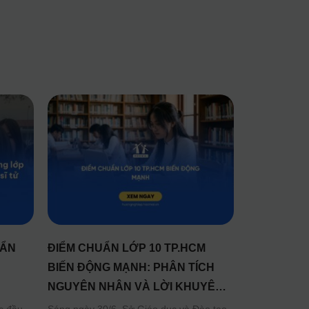
UẨN
ĐIỂM CHUẨN LỚP 10 TP.HCM
:
BIẾN ĐỘNG MẠNH: PHÂN TÍCH
NGUYÊN NHÂN VÀ LỜI KHUYÊN
CHO TÂN HỌC SINH