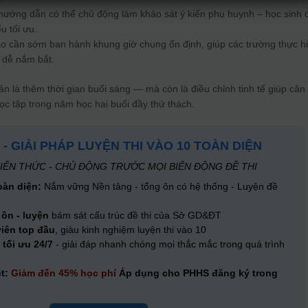
ướng dẫn có thể chủ động làm khảo sát ý kiến phụ huynh – học sinh 
u tối ưu.
o cần sớm ban hành khung giờ chung ổn định, giúp các trường thực h
 dễ nắm bắt.
ản là thêm thời gian buổi sáng — mà còn là điều chỉnh tinh tế giúp cân
c tập trong năm học hai buổi đầy thử thách.
 - GIẢI PHÁP LUYỆN THI VÀO 10 TOÀN DIỆN
IẾN THỨC - CHỦ ĐỘNG TRƯỚC MỌI BIẾN ĐỘNG ĐỀ THI
oàn diện:
Nắm vững Nền tảng - tổng ôn có hệ thống - Luyện đề
 ôn - luyện
bám sát cấu trúc đề thi của Sở GD&ĐT
viên top đầu
, giàu kinh nghiệm luyện thi vào 10
 tối ưu 24/7
- giải đáp nhanh chóng mọi thắc mắc trong quá trình
ệt:
Giảm đến 45% học phí
Áp dụng cho PHHS đăng ký trong