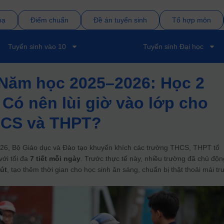
bạ
Điểm chuẩn
Đề án tuyển sinh
Tổ hợp môn
Tuyển sinh vào 10
Tuyển sinh Đại học
 Năm học 2025–2026: Học 2
 Có nên lùi giờ vào lớp cho
HCS và THPT?
26, Bộ Giáo dục và Đào tạo khuyến khích các trường THCS, THPT tổ
 với tối đa
7 tiết mỗi ngày
. Trước thực tế này, nhiều trường đã chủ độn
hút
, tạo thêm thời gian cho học sinh ăn sáng, chuẩn bị thật thoải mái tr