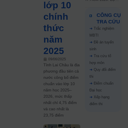
lớp 10
kiến công bố 9.8,
nguyện vọng tăng vọt
chính
CÔNG CỤ
67%
TRA CỨU
thức
➜
Trắc nghiệm
MBTI
năm
➜
Đề án tuyển
2025
sinh
➜
Tra cứu tổ
09/06/2025
hợp môn
Tỉnh Lai Châu là địa
➜
Quy đổi điểm
phương đầu tiên cả
thi
nước công bố điểm
➜
Điểm chuẩn
chuẩn vào lớp 10
năm học 2025–
Đại học
2026, mức thấp
➜
Xếp hạng
nhất chỉ 4,75 điểm
điểm thi
và cao nhất là
23,75 điểm