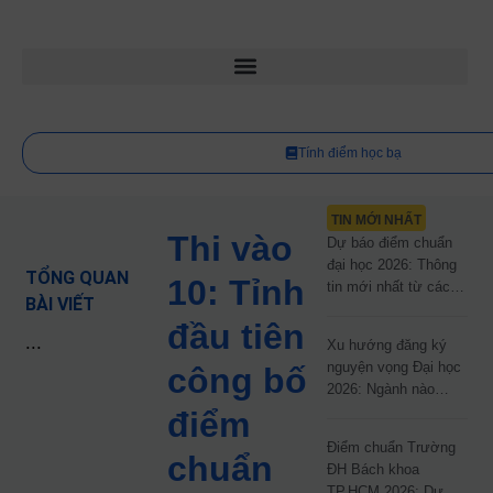
Tính điểm học bạ
TIN MỚI NHẤT
Thi vào
Dự báo điểm chuẩn
đại học 2026: Thông
TỔNG QUAN
10: Tỉnh
tin mới nhất từ các
BÀI VIẾT
trường đại học công
đầu tiên
lập
...
Xu hướng đăng ký
nguyện vọng Đại học
công bố
2026: Ngành nào
đang dẫn đầu cuộc
điểm
đua?
Điểm chuẩn Trường
chuẩn
ĐH Bách khoa
TP.HCM 2026: Dự