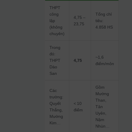
THPT
công
Tổng chỉ
4,75 –
lập
tiêu:
23,75
(không
4.858 HS
chuyên)
Trong
đó:
~1,6
THPT
4,75
điểm/môn
Dào
San
Gồm
Các
Mường
trường:
Than,
Quyết
< 10
Tân
Thắng,
điểm
Uyên,
Mường
Nậm
Kim…
Nhùn…