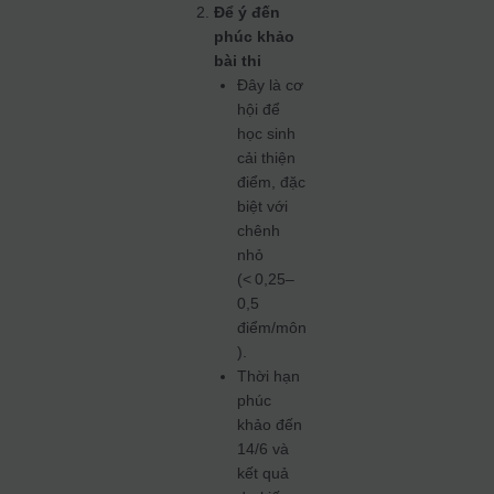
Để ý đến
phúc khảo
bài thi
Đây là cơ
hội để
học sinh
cải thiện
điểm, đặc
biệt với
chênh
nhỏ
(< 0,25–
0,5
điểm/môn
).
Thời hạn
phúc
khảo đến
14/6 và
kết quả