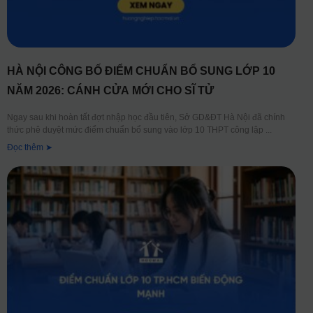
HÀ NỘI CÔNG BỐ ĐIỂM CHUẨN BỔ SUNG LỚP 10
NĂM 2026: CÁNH CỬA MỚI CHO SĨ TỬ
Ngay sau khi hoàn tất đợt nhập học đầu tiên, Sở GD&ĐT Hà Nội đã chính
thức phê duyệt mức điểm chuẩn bổ sung vào lớp 10 THPT công lập
Đọc thêm ➤