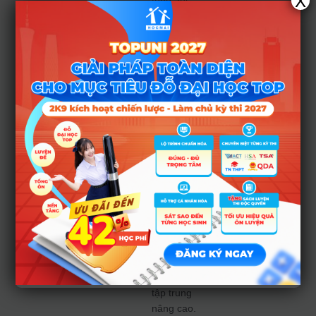
X
vào THPT
công lập
có thể
khó nếu
điểm thi
< 15–
18/30.
Nguyện
vọng vào
trường
nội trú
cần tính
toán kỹ
mức điểm
“cứng”
trên 10+
động viên
học sinh
tập trung
nâng cao.