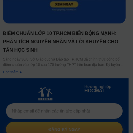
ĐIỂM CHUẨN LỚP 10 TP.HCM BIẾN ĐỘNG MẠNH:
PHÂN TÍCH NGUYÊN NHÂN VÀ LỜI KHUYÊN CHO
TÂN HỌC SINH
Sáng ngày 30/6, Sở Giáo dục và Đào tạo TP.HCM đã chính thức công bố
điểm chuẩn vào lớp 10 của 170 trường THPT trên toàn địa bàn. Kỳ tuyển
Đọc thêm ➤
Hướng nghiệp
HOCMAI
ĐĂNG KÝ NGAY