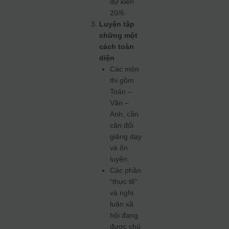
dự kiến
20/6.
Luyện tập
chững một
cách toàn
diện
Các môn
thi gồm
Toán –
Văn –
Anh, cần
cân đối
giảng dạy
và ôn
luyện.
Các phần
“thực tế”
và nghị
luận xã
hội đang
được chú