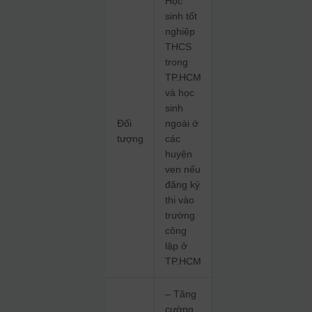
Học
sinh tốt
nghiệp
THCS
trong
TP.HCM
và học
sinh
Đối
ngoài ở
tượng
các
huyện
ven nếu
đăng ký
thi vào
trường
công
lập ở
TP.HCM
– Tăng
cường