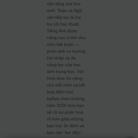
nền tảng của học
sinh: Toán và Ngữ
văn tiếp tục là hai
trụ cột học thuật,
Tiếng Anh được
nâng cao vị thế như
môn bắt buộc —
phản ánh xu hướng
hội nhập và đa
năng lực của học
sinh trung học. Với
hình thức thi riêng
cho mỗi môn và kết
hợp điểm học
bạ/lựa chọn trường,
năm 2026 hứa hẹn
sẽ có sự phân hoá
rõ hơn giữa những
bạn học ổn định và
bạn cần “lực đẩy”.