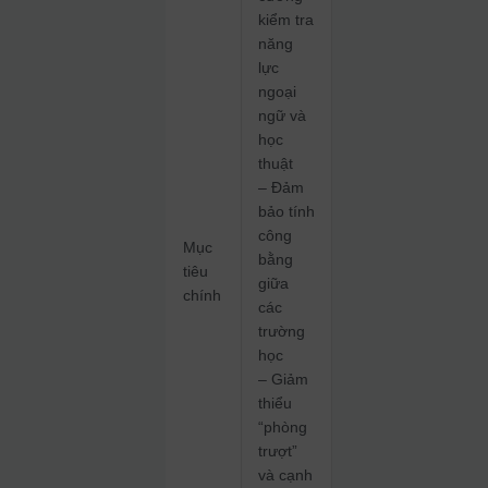
kiểm tra
năng
lực
ngoại
ngữ và
học
thuật
– Đảm
bảo tính
công
Mục
bằng
tiêu
giữa
chính
các
trường
học
– Giảm
thiểu
“phòng
trượt”
và cạnh