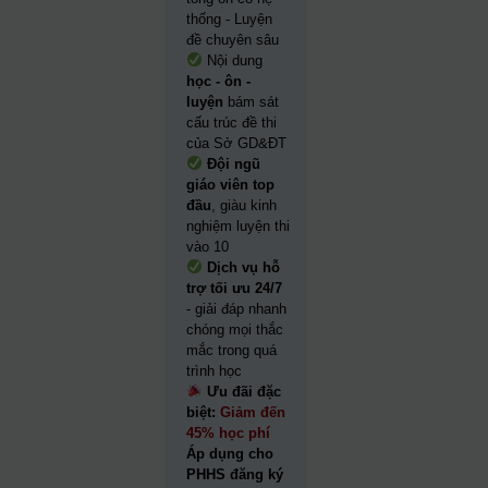
thống - Luyện
đề chuyên sâu
Nội dung
học - ôn -
luyện
bám sát
cấu trúc đề thi
của Sở GD&ĐT
Đội ngũ
giáo viên top
đầu
, giàu kinh
nghiệm luyện thi
vào 10
Dịch vụ hỗ
trợ tối ưu 24/7
- giải đáp nhanh
chóng mọi thắc
mắc trong quá
trình học
Ưu đãi đặc
biệt:
Giảm đến
45% học phí
Áp dụng cho
PHHS đăng ký