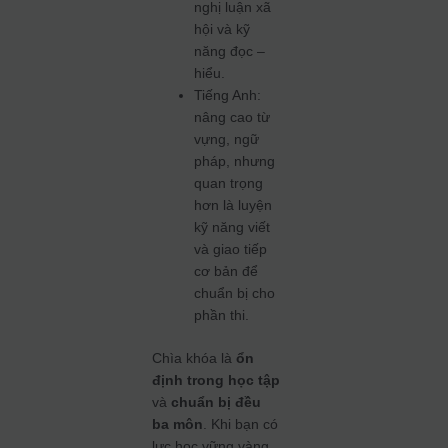
nghị luận xã
hội và kỹ
năng đọc –
hiểu.
Tiếng Anh:
nâng cao từ
vựng, ngữ
pháp, nhưng
quan trọng
hơn là luyện
kỹ năng viết
và giao tiếp
cơ bản để
chuẩn bị cho
phần thi.
Chìa khóa là
ổn
định trong học tập
và
chuẩn bị đều
ba môn
. Khi bạn có
lực học vững vàng