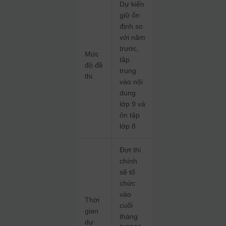
Dự kiến
giữ ổn
định so
với năm
trước,
Mức
tập
độ đề
trung
thi
vào nội
dung
lớp 9 và
ôn tập
lớp 8
Đợt thi
chính
sẽ tổ
chức
vào
Thời
cuối
gian
tháng
dự