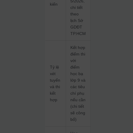
5/2026,
kiến
chi tiết
theo
lịch Sở
GDĐT
TP.HCM
Kết hợp
điểm thi
với
Tỷ lệ
điểm
xét
học bạ
tuyển
lớp 9 và
và thi
các tiêu
kết
chí phụ
hợp
nếu cần
(chi tiết
sẽ công
bố)