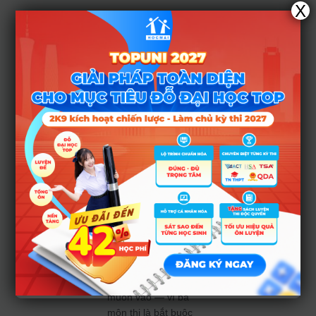
X
Dành cho phụ
huynh:
Hãy cùng
con xác lập kế
hoạch ôn luyện từ
sớm. Đặc biệt, nếu
trước đây học sinh
coi nhẹ môn Tiếng
Anh hoặc chỉ xem
như môn phụ, năm
tới cần đầu tư
nghiêm túc. Hãy hỗ
trợ việc luyện viết,
luyện nghe-nói đơn
giản hàng ngày.
Đồng thời, tìm hiểu
điều kiện tuyển sinh
và cơ chế xét tuyển
của trường con
muốn vào — vì ba
môn thi là bắt buộc