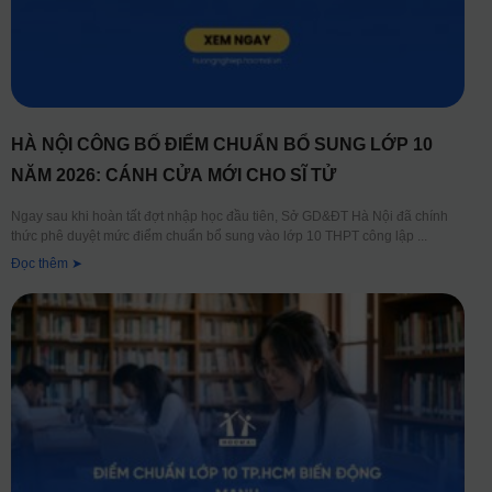
HÀ NỘI CÔNG BỐ ĐIỂM CHUẨN BỔ SUNG LỚP 10
NĂM 2026: CÁNH CỬA MỚI CHO SĨ TỬ
Ngay sau khi hoàn tất đợt nhập học đầu tiên, Sở GD&ĐT Hà Nội đã chính
thức phê duyệt mức điểm chuẩn bổ sung vào lớp 10 THPT công lập
Đọc thêm ➤