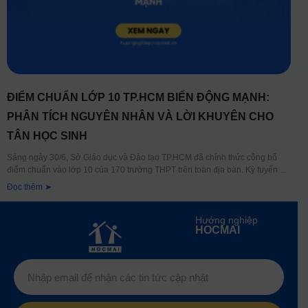
ĐIỂM CHUẨN LỚP 10 TP.HCM BIẾN ĐỘNG MẠNH:
PHÂN TÍCH NGUYÊN NHÂN VÀ LỜI KHUYÊN CHO
TÂN HỌC SINH
Sáng ngày 30/6, Sở Giáo dục và Đào tạo TP.HCM đã chính thức công bố
điểm chuẩn vào lớp 10 của 170 trường THPT trên toàn địa bàn. Kỳ tuyển
Đọc thêm ➤
Hướng nghiệp
HOCMAI