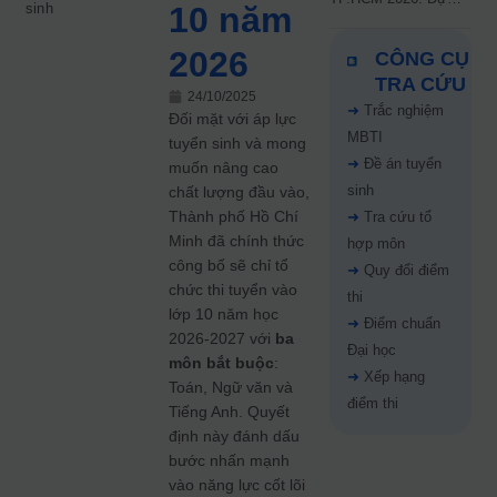
sinh
10 năm
kiến công bố 9.8,
nguyện vọng tăng vọt
2026
CÔNG CỤ
67%
TRA CỨU
24/10/2025
➜
Trắc nghiệm
Đối mặt với áp lực
MBTI
tuyển sinh và mong
➜
Đề án tuyển
muốn nâng cao
sinh
chất lượng đầu vào,
Thành phố Hồ Chí
➜
Tra cứu tổ
Minh đã chính thức
hợp môn
công bố sẽ chỉ tổ
➜
Quy đổi điểm
chức thi tuyển vào
thi
lớp 10 năm học
➜
Điểm chuẩn
2026-2027 với
ba
Đại học
môn bắt buộc
:
➜
Xếp hạng
Toán, Ngữ văn và
điểm thi
Tiếng Anh. Quyết
định này đánh dấu
bước nhấn mạnh
vào năng lực cốt lõi