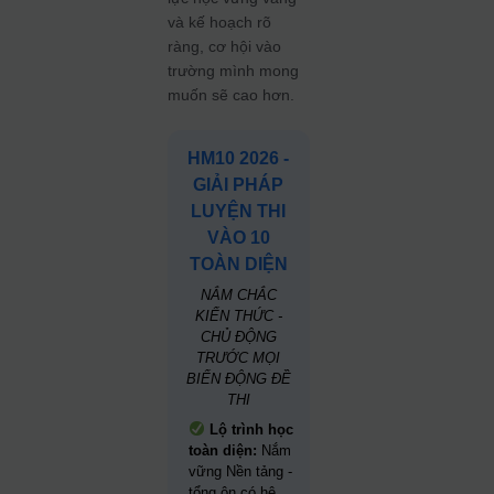
và kế hoạch rõ
ràng, cơ hội vào
trường mình mong
muốn sẽ cao hơn.
HM10 2026 -
GIẢI PHÁP
LUYỆN THI
VÀO 10
TOÀN DIỆN
NẮM CHẮC
KIẾN THỨC -
CHỦ ĐỘNG
TRƯỚC MỌI
BIẾN ĐỘNG ĐỀ
THI
Lộ trình học
toàn diện:
Nắm
vững Nền tảng -
tổng ôn có hệ