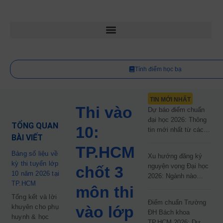
Tính điểm học bạ
TIN MỚI NHẤT
Thi vào
Dự báo điểm chuẩn
đại học 2026: Thông
TỔNG QUAN
10:
tin mới nhất từ các
BÀI VIẾT
trường đại học công
TP.HCM
lập
Bảng số liệu về
Xu hướng đăng ký
kỳ thi tuyển lớp
nguyện vọng Đại học
chốt 3
10 năm 2026 tại
2026: Ngành nào
TP.HCM
đang dẫn đầu cuộc
môn thi
đua?
Tổng kết và lời
Điểm chuẩn Trường
khuyên cho phụ
vào lớp
ĐH Bách khoa
huynh & học
TP.HCM 2026: Dự