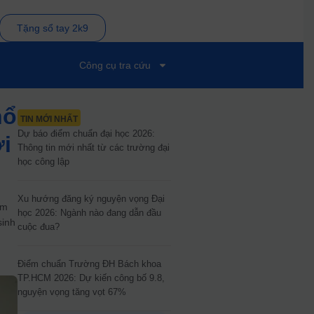
Tặng sổ tay 2k9
Công cụ tra cứu
hổ
TIN MỚI NHẤT
Dự báo điểm chuẩn đại học 2026:
i
Thông tin mới nhất từ các trường đại
học công lập
Xu hướng đăng ký nguyện vọng Đại
ăm
học 2026: Ngành nào đang dẫn đầu
sinh
cuộc đua?
Điểm chuẩn Trường ĐH Bách khoa
TP.HCM 2026: Dự kiến công bố 9.8,
nguyện vọng tăng vọt 67%