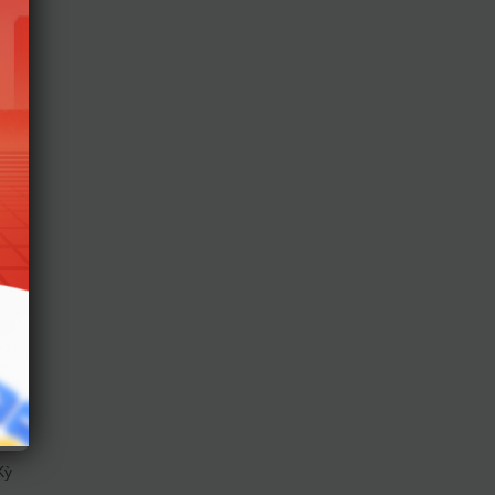
oán
,8.
Kỳ