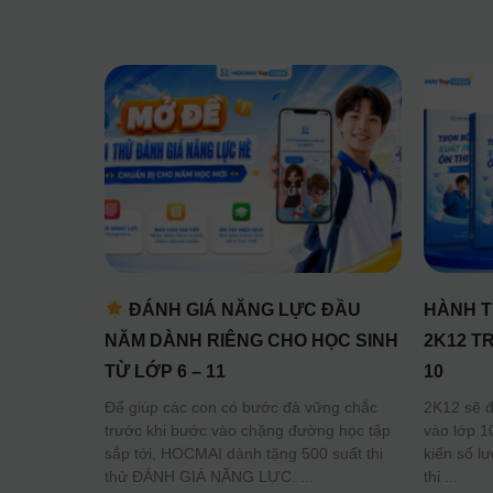
ĐÁNH GIÁ NĂNG LỰC ĐẦU
HÀNH T
NĂM DÀNH RIÊNG CHO HỌC SINH
2K12 T
TỪ LỚP 6 – 11
10
Để giúp các con có bước đà vững chắc
2K12 sẽ đố
trước khi bước vào chặng đường học tập
vào lớp 1
sắp tới, HOCMAI dành tặng 500 suất thi
kiến số l
thử ĐÁNH GIÁ NĂNG LỰC.
thi