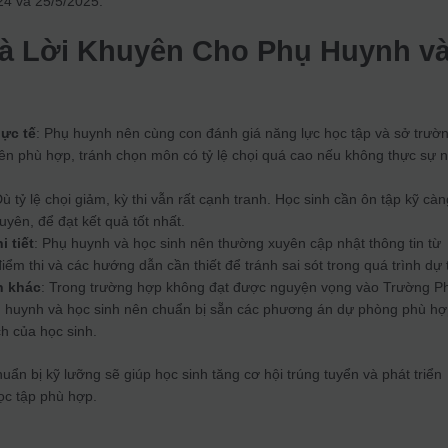
 24 và 25/5/2025.
và Lời Khuyên Cho Phụ Huynh v
hực tế
: Phụ huynh nên cùng con đánh giá năng lực học tập và sở trườ
n phù hợp, tránh chọn môn có tỷ lệ chọi quá cao nếu không thực sự n
Dù tỷ lệ chọi giảm, kỳ thi vẫn rất cạnh tranh. Học sinh cần ôn tập kỹ càn
uyên, để đạt kết quả tốt nhất.
i tiết
: Phụ huynh và học sinh nên thường xuyên cập nhật thông tin từ
 điểm thi và các hướng dẫn cần thiết để tránh sai sót trong quá trình dự t
n khác
: Trong trường hợp không đạt được nguyện vọng vào Trường P
ụ huynh và học sinh nên chuẩn bị sẵn các phương án dự phòng phù h
ch của học sinh.
uẩn bị kỹ lưỡng sẽ giúp học sinh tăng cơ hội trúng tuyển và phát triển
ọc tập phù hợp.