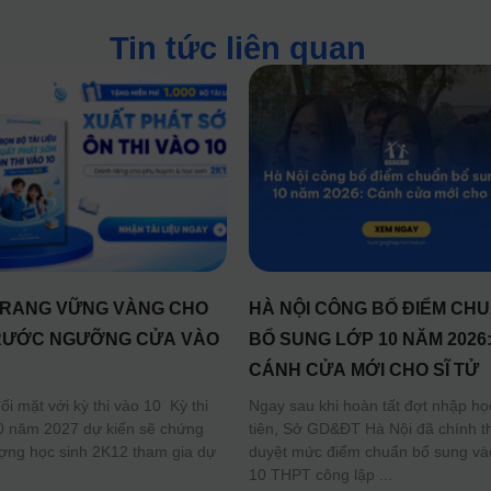
Tin tức liên quan
RANG VỮNG VÀNG CHO
HÀ NỘI CÔNG BỐ ĐIỂM CH
RƯỚC NGƯỠNG CỬA VÀO
BỔ SUNG LỚP 10 NĂM 2026
CÁNH CỬA MỚI CHO SĨ TỬ
i mặt với kỳ thi vào 10 Kỳ thi
Ngay sau khi hoàn tất đợt nhập họ
0 năm 2027 dự kiến sẽ chứng
tiên, Sở GD&ĐT Hà Nội đã chính t
ượng học sinh 2K12 tham gia dự
duyệt mức điểm chuẩn bổ sung và
10 THPT công lập