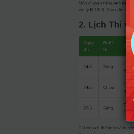
Môn chuyên tiếng Anh tiếp tụ
với tỷ lệ 1/9,6. Các môn Tin 
2. Lịch Thi v
Ngày
Buổi
Địa đ
thi
thi
Trườn
24/5
Sáng
phườ
Trườn
24/5
Chiều
quận
Trườn
25/5
Sáng
TP.H
Thí sinh có thể xem và in giấ