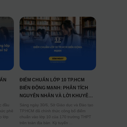
UẨN
ĐIỂM CHUẨN LỚP 10 TP.HCM
:
BIẾN ĐỘNG MẠNH: PHÂN TÍCH
NGUYÊN NHÂN VÀ LỜI KHUYÊN
CHO TÂN HỌC SINH
c đầu
Sáng ngày 30/6, Sở Giáo dục và Đào tạo
hức phê
TP.HCM đã chính thức công bố điểm
o lớp
chuẩn vào lớp 10 của 170 trường THPT
trên toàn địa bàn. Kỳ tuyển