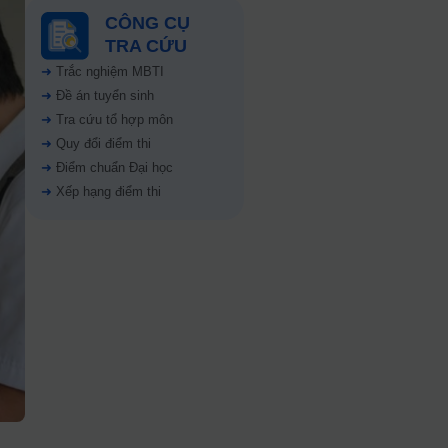
CÔNG CỤ
TRA CỨU
➜
Trắc nghiệm MBTI
➜
Đề án tuyển sinh
➜
Tra cứu tổ hợp môn
➜
Quy đổi điểm thi
➜
Điểm chuẩn Đại học
➜
Xếp hạng điểm thi