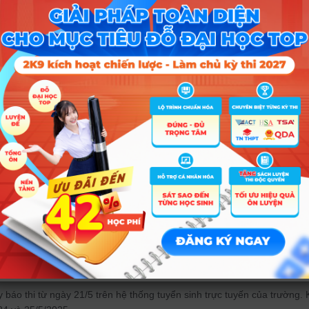
c dẫn đầu về mức độ cạnh tranh với tỷ lệ chọi 1/12, theo sau là môn T
học, Vật lý và Sinh học có tỷ lệ chọi thấp hơn, dao động từ 1/2,9 đến 1/3
à Địa Điểm Dự Thi
iểm thi
g Phổ thông Năng khiếu (cơ sở quận 5), 153 Nguyễn Chí Thanh,
ng 9, quận 5
g Trung học Thực hành Sài Gòn, 220 Trần Bình Trọng, phường 4,
 5
g Phổ thông Năng khiếu (cơ sở TP.Thủ Đức), Khu đô thị ĐH Quốc gia
CM, phường Linh Trung, TP.Thủ Đức
y báo thi từ ngày 21/5 trên hệ thống tuyển sinh trực tuyến của trường. 