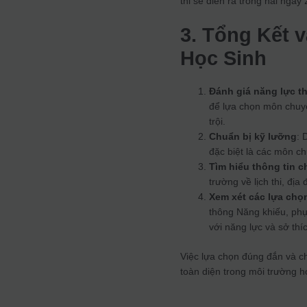
thi sẽ diễn ra trong hai ngày
3. Tổng Kết 
Học Sinh
Đánh giá năng lực t
để lựa chọn môn chuyê
trội.
Chuẩn bị kỹ lưỡng
: 
đặc biệt là các môn ch
Tìm hiểu thông tin ch
trường về lịch thi, địa
Xem xét các lựa chọ
thông Năng khiếu, ph
với năng lực và sở thí
Việc lựa chọn đúng đắn và ch
toàn diện trong môi trường h