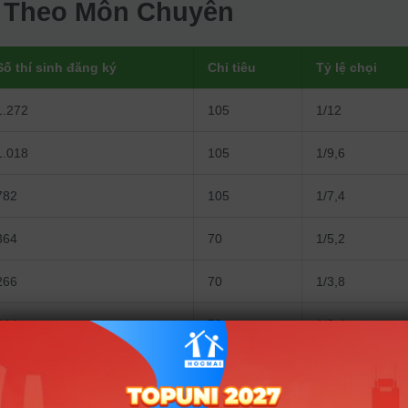
i Theo Môn Chuyên
Số thí sinh đăng ký
Chỉ tiêu
Tỷ lệ chọi
1.272
105
1/12
1.018
105
1/9,6
782
105
1/7,4
364
70
1/5,2
266
70
1/3,8
244
70
1/3,4
205
70
1/2,9