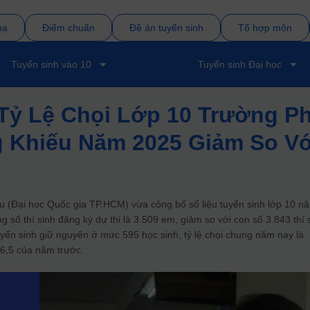
bạ
Điểm chuẩn
Đề án tuyển sinh
Tổ hợp môn
Tuyển sinh vào 10
Tuyển sinh Đại học
 Tỷ Lệ Chọi Lớp 10 Trường P
 Khiếu Năm 2025 Giảm So Vớ
 (Đại học Quốc gia TP.HCM) vừa công bố số liệu tuyển sinh lớp 10 n
 số thí sinh đăng ký dự thi là 3.509 em, giảm so với con số 3.843 thí 
uyển sinh giữ nguyên ở mức 595 học sinh, tỷ lệ chọi chung năm nay là
1/6,5 của năm trước.