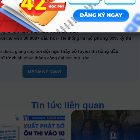
GIẢI PHÁP TOÀN DIỆN CAM KẾT ĐỖ ĐẠI HỌC
Ôn chuẩn - Luyện sâu - Bứt phá dẫn đầu
c tập
toàn diện - tối ưu
cho từng kỳ thi.
ng ôn tập
cập nhật cấu trúc mới nhất
.
ới thư viện
30.000+ câu hỏi
- Hệ thống thi
mô phỏng 99% kỳ thi
h được giảng dạy bởi
đội ngũ thầy cô luyện thi hàng đầu.
sĩ tử
chinh phục thành công đại học mơ ước.
ĐĂNG KÝ NGAY
Tin tức liên quan