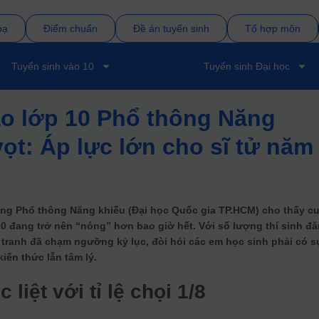
bạ
Điểm chuẩn
Đề án tuyển sinh
Tổ hợp môn
Tuyển sinh vào 10
Tuyển sinh Đại học
vào lớp 10 Phổ thông Năng
vọt: Áp lực lớn cho sĩ tử năm
ờng Phổ thông Năng khiếu (Đại học Quốc gia TP.HCM) cho thấy c
10 đang trở nên “nóng” hơn bao giờ hết. Với số lượng thí sinh đ
nh tranh đã chạm ngưỡng kỷ lục, đòi hỏi các em học sinh phải có s
iến thức lẫn tâm lý.
liệt với tỉ lệ chọi 1/8