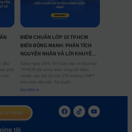
UẨN
ĐIỂM CHUẨN LỚP 10 TP.HCM
:
BIẾN ĐỘNG MẠNH: PHÂN TÍCH
NGUYÊN NHÂN VÀ LỜI KHUYÊN
CHO TÂN HỌC SINH
c đầu
Sáng ngày 30/6, Sở Giáo dục và Đào tạo
hức phê
TP.HCM đã chính thức công bố điểm
o lớp
chuẩn vào lớp 10 của 170 trường THPT
trên toàn địa bàn. Kỳ tuyển
Đọc thêm ➤
G KÝ NGAY
húng tôi