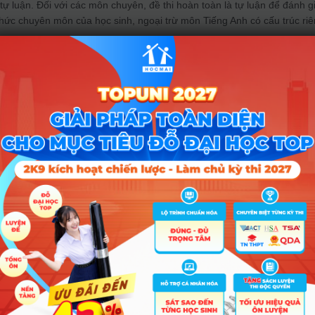
tự luận. Đối với các môn chuyên, đề thi hoàn toàn là tự luận để đánh g
thức chuyên môn của học sinh, ngoại trừ môn Tiếng Anh có cấu trúc riê
Phổ thông Năng khiếu hiện là ngôi trường duy nhất tại TP.HCM duy tr
 không phụ thuộc vào kỳ thi chung của Sở Giáo dục và Đào tạo. Điều nà
u tính phân hóa rất cao trong đề thi.
 chuẩn và định hướng ôn tập
lớp chuyên Toán vẫn giữ vị thế “đầu bảng” với điểm chuẩn lên tới 33,75
ểm chuẩn dao động trong khoảng từ 24,4 đến 33 điểm. Với tỉ lệ chọi tă
ểm chuẩn năm nay sẽ có nhiều biến động khó lường.
kỳ thi chuyển cấp, phụ huynh và học sinh cũng nên bắt đầu tìm hiểu về
 cấp THPT
để có sự chuẩn bị tốt nhất cho môi trường học tập mới đầy n
rường chuyên.
ĩ tử cần giữ vững tâm lý, phân bổ thời gian làm đề hợp lý và chú trọng
 Chúc các em tự tin và đạt kết quả cao nhất trong kỳ thi sắp tới!