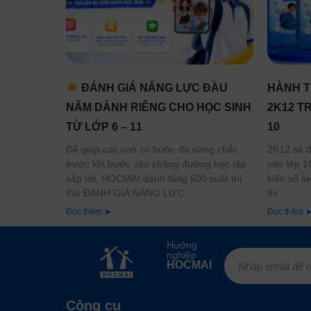
ĐÁNH GIÁ NĂNG LỰC ĐẦU
HÀNH T
NĂM DÀNH RIÊNG CHO HỌC SINH
2K12 T
TỪ LỚP 6 – 11
10
Để giúp các con có bước đà vững chắc
2K12 sẽ đố
trước khi bước vào chặng đường học tập
vào lớp 1
sắp tới, HOCMAI dành tặng 500 suất thi
kiến số l
thử ĐÁNH GIÁ NĂNG LỰC.
thi
Đọc thêm ➤
Đọc thêm 
Hướng
nghiệp
HOCMAI
Công cụ