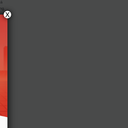
iá
ng.
X
ì
y
.
ng
ăng
 vào