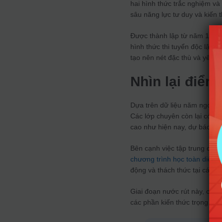
hai hình thức trắc nghiệm và 
sâu năng lực tư duy và kiến 
Được thành lập từ năm 1996, 
hình thức thi tuyển độc lập,
tạo nên nét đặc thù và yêu cầ
Nhìn lại điểm
Dựa trên dữ liệu năm ngoái, 
Các lớp chuyên còn lại có đi
cao như hiện nay, dự báo đi
Bên cạnh việc tập trung cho 
chương trình học toàn diện
động và thách thức tại các t
Giai đoạn nước rút này, các s
các phần kiến thức trọng tâm.