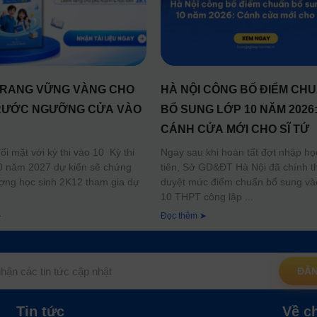
RANG VỮNG VÀNG CHO
HÀ NỘI CÔNG BỐ ĐIỂM CH
RƯỚC NGƯỠNG CỬA VÀO
BỔ SUNG LỚP 10 NĂM 2026
CÁNH CỬA MỚI CHO SĨ TỬ
i mặt với kỳ thi vào 10 Kỳ thi
Ngay sau khi hoàn tất đợt nhập họ
0 năm 2027 dự kiến sẽ chứng
tiên, Sở GD&ĐT Hà Nội đã chính t
ượng học sinh 2K12 tham gia dự
duyệt mức điểm chuẩn bổ sung và
10 THPT công lập
➤
Đọc thêm ➤
ĐĂN
Tin tức
Về c