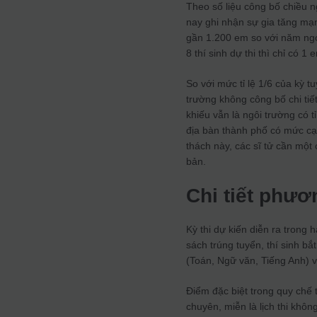
Theo số liệu công bố chiều n
nay ghi nhận sự gia tăng mạ
gần 1.200 em so với năm ngoá
8 thí sinh dự thi thì chỉ có 
So với mức tỉ lệ 1/6 của kỳ 
trường không công bố chi ti
khiếu vẫn là ngôi trường có t
địa bàn thành phố có mức cạ
thách này, các sĩ tử cần một 
bản.
Chi tiết phươn
Kỳ thi dự kiến diễn ra trong
sách trúng tuyển, thí sinh b
(Toán, Ngữ văn, Tiếng Anh) 
Điểm đặc biệt trong quy chế 
chuyên, miễn là lịch thi khô