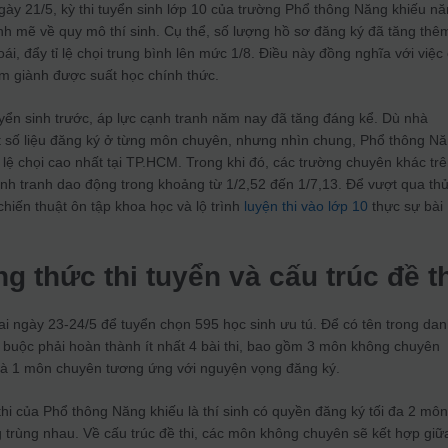
gày 21/5, kỳ thi tuyển sinh lớp 10 của trường Phổ thông Năng khiếu n
nh mẽ về quy mô thí sinh. Cụ thể, số lượng hồ sơ đăng ký đã tăng thê
i, đẩy tỉ lệ chọi trung bình lên mức 1/8. Điều này đồng nghĩa với việc
1 em giành được suất học chính thức.
tuyển sinh trước, áp lực cạnh tranh năm nay đã tăng đáng kể. Dù nhà
ết số liệu đăng ký ở từng môn chuyên, nhưng nhìn chung, Phổ thông N
ỉ lệ chọi cao nhất tại TP.HCM. Trong khi đó, các trường chuyên khác tr
nh tranh dao động trong khoảng từ 1/2,52 đến 1/7,13. Để vượt qua th
chiến thuật ôn tập khoa học và lộ trình
luyện thi vào lớp 10
thực sự bài
g thức thi tuyển và cấu trúc đề t
 hai ngày 23-24/5 để tuyển chọn 595 học sinh ưu tú. Để có tên trong da
ắt buộc phải hoàn thành ít nhất 4 bài thi, bao gồm 3 môn không chuyên
và 1 môn chuyên tương ứng với nguyện vọng đăng ký.
thi của Phổ thông Năng khiếu là thí sinh có quyền đăng ký tối đa 2 mô
ng trùng nhau. Về cấu trúc đề thi, các môn không chuyên sẽ kết hợp giữ