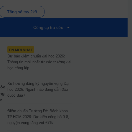
Tặng sổ tay 2k9
Công cụ tra cứu
TIN MỚI NHẤT
Dự báo điểm chuẩn đại học 2026:
Thông tin mới nhất từ các trường đại
học công lập
Xu hướng đăng ký nguyện vọng Đại
uộc
học 2026: Ngành nào đang dẫn đầu
ăng
cuộc đua?
ự
Điểm chuẩn Trường ĐH Bách khoa
TP.HCM 2026: Dự kiến công bố 9.8,
nguyện vọng tăng vọt 67%