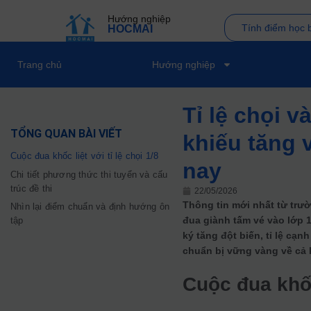
Hướng nghiệp
Tính điểm học 
HOCMAI
Trang chủ
Hướng nghiệp
Tỉ lệ chọi 
TỔNG QUAN BÀI VIẾT
khiếu tăng 
Cuộc đua khốc liệt với tỉ lệ chọi 1/8
nay
Chi tiết phương thức thi tuyển và cấu
trúc đề thi
22/05/2026
Thông tin mới nhất từ trư
Nhìn lại điểm chuẩn và định hướng ôn
đua giành tấm vé vào lớp 
tập
ký tăng đột biến, tỉ lệ cạ
chuẩn bị vững vàng về cả k
Cuộc đua khốc 