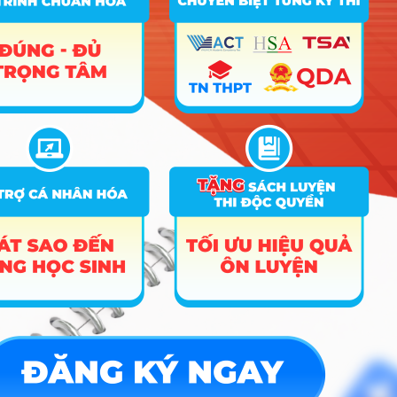
Nhóm Truyền thông - Marketing
3 ngành |
Xem chi tiết
Nhóm Nông lâm, Thủy sản, Môi
2 ngành |
Xem chi tiết
trường
Nhóm Y dược & Chăm sóc Sức
1 ngành |
Xem chi tiết
khỏe
Thiết kế đồ họa - Game - Đa
1 ngành |
Xem chi tiết
phương tiện
TIN MỚI NHẤT
Tuyển sinh trung cấp công an năm 2026
Học viện Công an Nhân dân điểm chuẩn 2026: Cập nhật mới nhất
Điểm sàn các trường công an năm 2026