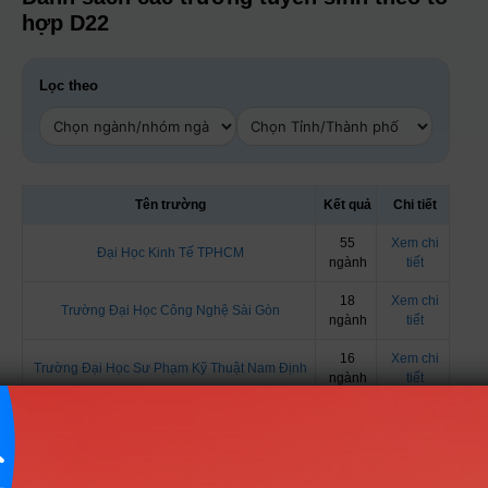
hợp D22
Lọc theo
Tên trường
Kết quả
Chi tiết
55
Xem chi
Đại Học Kinh Tế TPHCM
ngành
tiết
18
Xem chi
Trường Đại Học Công Nghệ Sài Gòn
ngành
tiết
16
Xem chi
Trường Đại Học Sư Phạm Kỹ Thuật Nam Định
ngành
tiết
Xem chi
Trường Đại Học Mở TPHCM
8 ngành
tiết
Trường Đại Học Ngoại Ngữ - ĐH Quốc gia Hà
Xem chi
1 ngành