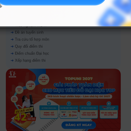
CÔNG CỤ TRA CỨU
➜
Trắc nghiệm MBTI
➜
Đề án tuyển sinh
➜
Tra cứu tổ hợp môn
➜
Quy đổi điểm thi
➜
Điểm chuẩn Đại học
➜
Xếp hạng điểm thi