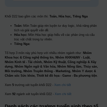
Khối D22 bao gồm các môn thi:
Toán, Hóa học, Tiếng Nga
Toán:
Môn Toán giúp rèn luyện tư duy logic, khả năng phân
tích và giải quyết vấn đề.
Hóa học:
Môn Hóa học giúp hiểu về các phản ứng và cấu
trúc vật chất trong tự nhiên.
Tiếng Nga:
Tổ hợp 3 môn này phù hợp với nhiều nhóm ngành như:
Nhóm
Khoa học & Công nghệ thông tin, Nhóm KHXH&NV - Luật,
Nhóm Kinh tế - Tài chính, Nhóm Kỹ thuật, Công nghiệp & Xây
dựng, Nhóm Ngôn ngữ & Văn hóa, Nhóm Nông lâm, Thủy sản,
Môi trường, Nhóm Truyền thông - Marketing, Nhóm Y dược &
Chăm sóc Sức khỏe, Thiết kế đồ họa - Game - Đa phương tiện
.
Xem
5
trường xét tuyển khối D22 -
Xem chi tiết
Xem
92
ngành xét tuyển khối D22 -
Xem chi tiết
Danh sách các trường tuyển sinh theo tổ