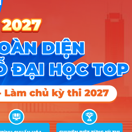
Nội
tiết
Danh sách các ngành tuyển sinh theo tổ
hợp D22
Nhóm Kinh tế - Tài chính
37 ngành |
Xem chi tiết
Nhóm Kỹ thuật, Công nghiệp & Xây
17 ngành |
Xem chi tiết
dựng
Nhóm Khoa học & Công nghệ
15 ngành |
Xem chi tiết
thông tin
Nhóm Ngôn ngữ & Văn hóa
10 ngành |
Xem chi tiết
Nhóm KHXH&NV - Luật
4 ngành |
Xem chi tiết