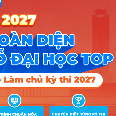
Trường Đại học Sao Đỏ
ngành
tiết
2
Xem chi
Trường Đại Học Sư Phạm Kỹ Thuật Vĩnh Long
ngành
tiết
2
Xem chi
Trường Đại Học Điện Lực
ngành
tiết
2
Xem chi
Trường Đại Học Hải Dương
ngành
tiết
2
Xem chi
Trường Đại Học Tây Bắc
ngành
tiết
2
Xem chi
Trường Đại Học Tây Đô
ngành
tiết
1
Xem chi
Đại Học Phenikaa
ngành
tiết
1
Xem chi
Trường Đại Học Y Tế Công Cộng
ngành
tiết
1
Xem chi
Trường Đại Học Vinh
ngành
tiết