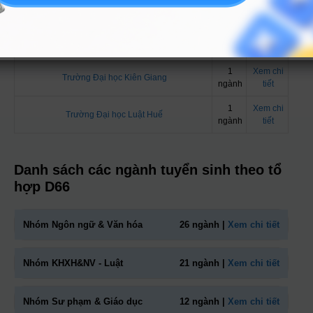
Trường Đại Học Quang Trung
ngành
tiết
1
Xem chi
Đại Học Cần Thơ
ngành
tiết
1
Xem chi
Trường Đại học Kiên Giang
ngành
tiết
1
Xem chi
Trường Đại học Luật Huế
ngành
tiết
Danh sách các ngành tuyển sinh theo tổ
hợp D66
Nhóm Ngôn ngữ & Văn hóa
26 ngành |
Xem chi tiết
Nhóm KHXH&NV - Luật
21 ngành |
Xem chi tiết
Nhóm Sư phạm & Giáo dục
12 ngành |
Xem chi tiết