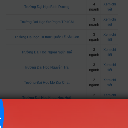
4
Xem chi
Trường Đại Học Bình Dương
ngành
tiết
3
Xem chi
Trường Đại Học Sư Phạm TPHCM
ngành
tiết
3
Xem chi
Trường Đại học Tư thục Quốc Tế Sài Gòn
ngành
tiết
3
Xem chi
Trường Đại Học Ngoại Ngữ Huế
ngành
tiết
3
Xem chi
Trường Đại Học Nguyễn Trãi
ngành
tiết
2
Xem chi
Trường Đại Học Mỏ Địa Chất
ngành
tiết
2
Xem chi
Trường Đại Học Khoa Học Huế
ngành
tiết
2
Xem chi
Trường Đại học Quản lý và Công nghệ Hải Phòng
ngành
tiết
2
Xem chi