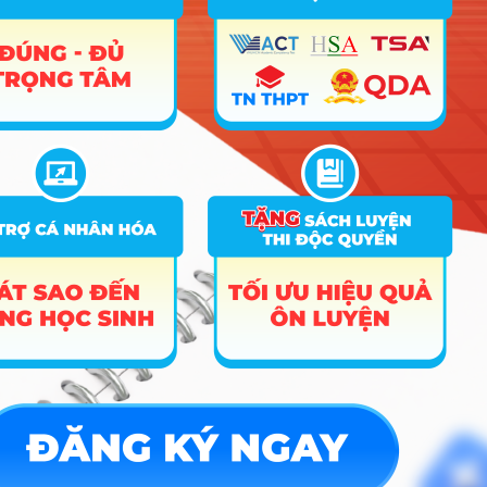
1
Xem chi
Đại Học Sư Phạm Thái Nguyên
ngành
tiết
1
Xem chi
Phân hiệu Đại học Thái Nguyên tại Hà Giang
ngành
tiết
1
Xem chi
Trường Đại Học Trưng Vương
ngành
tiết
1
Xem chi
Trường Đại Học Trà Vinh
ngành
tiết
1
Xem chi
Trường Đại Học Hà Tĩnh
ngành
tiết
1
Xem chi
Trường Đại Học Thái Bình Dương
ngành
tiết
Trường Đại Học Sư Phạm Thể Dục Thể Thao Hà
1
Xem chi
Nội
ngành
tiết
1
Xem chi
Trường Đại Học Hồng Đức
ngành
tiết
1
Xem chi