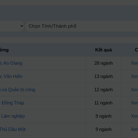
ường
Kết quả
C
c An Giang
28 ngành
Xem
c Văn Hiến
13 ngành
Xem
 và Quản trị công
12 ngành
Xem
c Đồng Tháp
11 ngành
Xem
 Lâm nghiệp
9 ngành
Xem
 Thủ Dầu Một
9 ngành
Xem