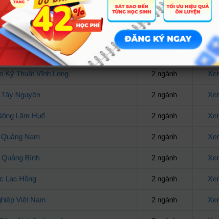
 Nguyên tại Hà Giang
3 ngành
Xem
c Khánh Hòa
3 ngành
Xem
 Tiền Giang
3 ngành
Xem
 Kỹ Thuật Vĩnh Long
2 ngành
Xem
 Tây Nguyên
2 ngành
Xem
Nông Lâm Huế
2 ngành
Xem
c Quảng Nam
2 ngành
Xem
 Quảng Bình
2 ngành
Xem
c Lạc Hồng
2 ngành
Xem
hiệp Việt Nam
2 ngành
Xem