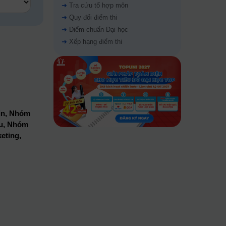
➜
Tra cứu tổ hợp môn
➜
Quy đổi điểm thi
➜
Điểm chuẩn Đại học
➜
Xếp hạng điểm thi
n, Nhóm
́u, Nhóm
eting,