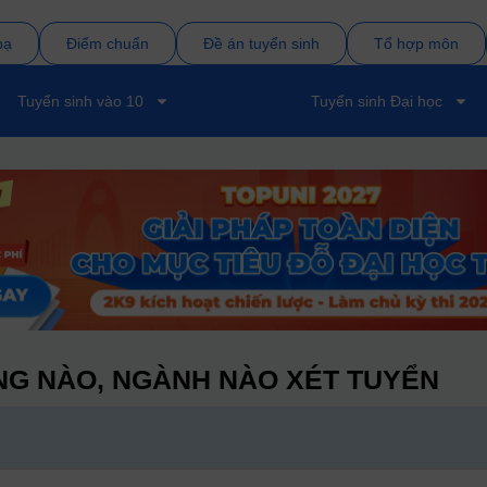
bạ
Điểm chuẩn
Đề án tuyển sinh
Tổ hợp môn
Tuyển sinh vào 10
Tuyển sinh Đại học
G NÀO, NGÀNH NÀO XÉT TUYỂN