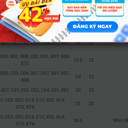
X08
 C01; C02; C03; C04; D01; X01; X07;
25
25
X08
 A07; C01; C02; C03; C04; D01; X01
24
24
 A07; C01; C02; C03; C04; D01; X01
20
22
 B00; B02; B08; C03; D01; X07; X08;
23.5
22
X13
 B00; C03; C04; D01; D07; X01; X07;
24
23
X08
 A07; C01; C02; C03; C04; D01; X01
20
23
1; C03; D01; D14; D15; X03; X04;
25
22
X70; X74
1; C03; D01; D14; D15; X03; X04;
26.3
Môn Vă
X70; X74