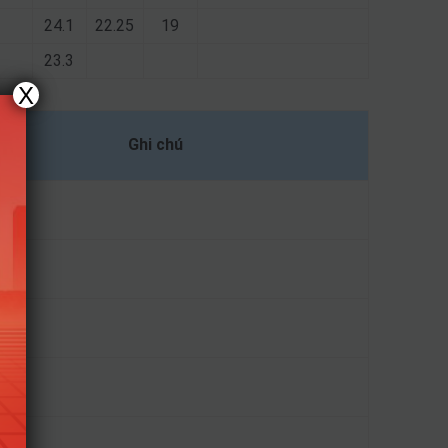
24.1
22.25
19
23.3
X
Ghi chú