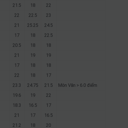
21.5
18
22
22
22.5
23
21
25.25
24.5
17
18
22.5
20.5
18
18
21
19
19
17
18
18
22
18
17
23.3
24.75
21.5
Môn Văn > 6.0 điểm
19.6
19
22
18.3
16.5
17
21
17
16.5
21.2
18
20