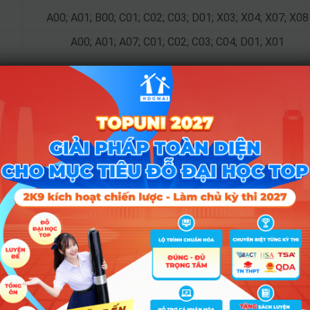
A00; A01; B00; C01; C02; C03; D01; X03; X04; X07; X08
A00; A01; A07; C01; C02; C03; C04; D01; X01
Điểm Chuẩn
Tổ hợp
2025
2024
2023
 B00; C03; C04; D01; D07; X01; X07;
23.5
24
X08
 B00; C03; C04; D01; D07; X01; X03;
20
22
X04
 B00; C03; C04; D01; D07; X01; X07;
20
22
X08
 C01; C02; C03; C04; D01; X01; X07;
24
24
X08
 C01; C02; C03; C04; D01; X01; X07;
24.5
24