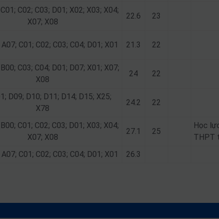
 C01; C02; C03; D01; X02; X03; X04;
22.6
23
X07; X08
 A07; C01; C02; C03; C04; D01; X01
21.3
22
 B00; C03; C04; D01; D07; X01; X07;
24
22
X08
1; D09; D10; D11; D14; D15; X25;
24.2
22
X78
 B00; C01; C02; C03; D01; X03; X04;
Học lực
27.1
25
X07; X08
THPT từ
 A07; C01; C02; C03; C04; D01; X01
26.3