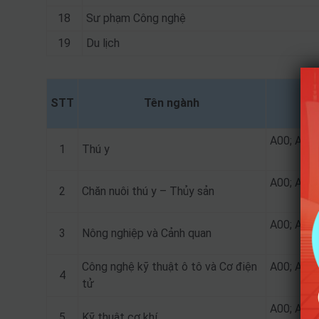
18
Sư phạm Công nghệ
19
Du lịch
STT
Tên ngành
A00; A01;
1
Thú y
A00; A01;
2
Chăn nuôi thú y – Thủy sản
A00; A01;
3
Nông nghiệp và Cảnh quan
Công nghệ kỹ thuật ô tô và Cơ điện
A00; A01;
4
tử
A00; A01;
5
Kỹ thuật cơ khí