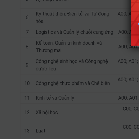
Kỹ thuật điện, Điện tử và Tự động
A00; A01;
6
hóa
7
Logistics và Quản lý chuỗi cung ứng
A00; A01;
Kế toán, Quản trị kinh doanh và
8
A00; A01;
Thương mại
Công nghệ sinh học và Công nghệ
A00; A01;
9
dược liệu
A00; A01;
10
Công nghệ thực phẩm và Chế biến
11
Kinh tế và Quản lý
A00; A01;
C00; C0
12
Xã hội học
C00; C0
13
Luật