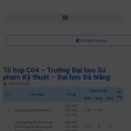
Tính điểm học bạ
Tổ hợp C04 – Trường Đại học Sư
phạm Kỹ thuật – Đại học Đà Nẵng
28/10/2025
Điểm Chuẩn
Ghi
STT
Tên ngành
Tổ hợp
chú
2025
2024
2023
A00; A01;
1
Công nghệ kỹ thuật kiến trúc
D01; V00;
17.05
17.55
V01; V02
Công nghệ kỹ thuật xây dựng
A00; A01;
2
(chuyên ngành Xây dựng dân
C01; C04;
17.91
16
15