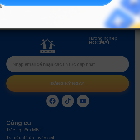
ngành Xây dựng hạ tầng đô thị)
X02, X03
Hướng nghiệp
HOCMAI
ĐĂNG KÝ NGAY
Công cụ
Trắc nghiệm MBTI
Tra cứu đề án tuyển sinh