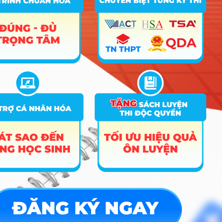
A00, A01,
Công nghệ kỹ thuật điện, viễn
6
C01, D01,
25.13
25.39
24.87
thông
X07, X06
A00, A01,
Công nghệ kỹ thuật điều khiển và
7
C01, D01,
26.04
26.67
26.16
tự động hóa
X07, X06
Công nghệ kỹ thuật điều khiển và
A00, A01,
8
tự động hóa (đào tạo 02 năm đầu
C01, D01,
23.3
17.68
tại Kon Tum)
X07, X06
9
Công nghệ kỹ thuật hóa học
A00, A01,
Công nghệ vật liệu (chuyên ngành
10
B00, D01,
23.07
18.71
18.03
Hóa học Vật liệu mới)
C02, D07
A00; A01;
11
Công nghệ kỹ thuật môi trường
B00; D01;
22.41
20.63
18.03
C02; D07
A00, A01,
12
Kỹ thuật thực phẩm
B00, D01,
23.49
23.21
21.91
C02, D07
Kỹ thuật thực phẩm (chuyên
A00, A01,
13
ngành Kỹ thuật sinh học thực
B00, D01,
22.37
22.4
phẩm)
C02, D07
A00, A01,
Kỹ thuật cơ sở hạ tầng (chuyên
14
C01, D01,
23.54
21.55
20.43