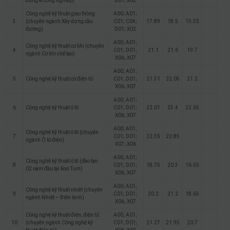
dụng & Công nghiệp)
D01; X02
Công nghệ kỹ thuật giao thông
A00; A01;
3
(chuyên ngành Xây dựng cầu
C01; C04;
17.89
18.5
15.35
đường)
D01; X02
A00; A01;
Công nghệ kỹ thuật cơ khí (chuyên
4
C01; D01;
21.1
21.6
19.7
ngành Cơ khí chế tạo)
X06; X07
A00; A01;
5
Công nghệ kỹ thuật cơ điện tử
C01; D01;
21.31
22.05
21.2
X06; X07
A00; A01;
6
Công nghệ kỹ thuật ô tô
C01; D01;
22.01
23.4
22.65
X06; X07
A00; A01;
Công nghệ kỹ thuật ô tô (chuyên
7
C01; D01;
22.35
22.85
ngành Ô tô điện)
X07; X06
A00; A01;
Công nghệ kỹ thuật ô tô (đào tạo
8
C01; D01;
18.75
20.3
16.55
02 năm đầu tại Kon Tum)
X06; X07
A00; A01;
Công nghệ kỹ thuật nhiệt (chuyên
9
C01; D01;
20.2
21.2
18.65
ngành Nhiệt – Điện lạnh)
X06; X07
Công nghệ kỹ thuật điện, điện tử
A00; A01;
10
(chuyên ngành Công nghệ kỹ
C01; D01;
21.27
21.95
20.7