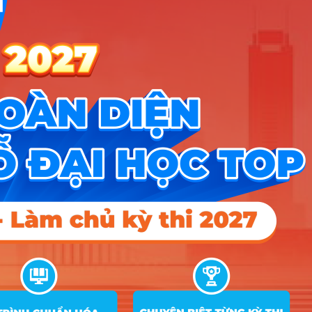
19
ngành Kỹ thuật sinh học thực
B00; C02;
17
15.9
phẩm)
D01; D07
A00; A01;
Kỹ thuật cơ sở hạ tầng (chuyên
20
C01; C04;
18.6
18.45
15.4
ngành Xây dựng hạ tầng đô thị)
D01; X02
Điểm Chuẩn
Ghi
STT
Tên ngành
Tổ hợp
chú
2025
2024
2023
A00, A01,
1
Công nghệ kỹ thuật kiến trúc
C01, D01,
22.4
21.93
18.72
V01, V02
Công nghệ kỹ thuật xây dựng
A00, A01,
2
(chuyên ngành Xây dựng dân
C01, D01,
23.04
20.79
18.35
dụng & Công nghiệp)
X02, X03
Công nghệ kỹ thuật giao thông
A00, A01,
3
(chuyên ngành Xây dựng cầu
C01, D01,
23.03
20.78
18.03
đường)
X02, X03
Công nghệ kỹ thuật điện, điện tử
A00, A01,
4
(chuyên ngành Công nghệ kỹ
C01, D01,
25.24
25.47
24.85
thuật điện tử)
X07, X06
Công nghệ kỹ thuật điện, điện tử
A00, A01,
5
(chuyên ngành Công nghệ kỹ
C01, D01,
25.12
24.8
23.88
thuật điện)
X07, X06