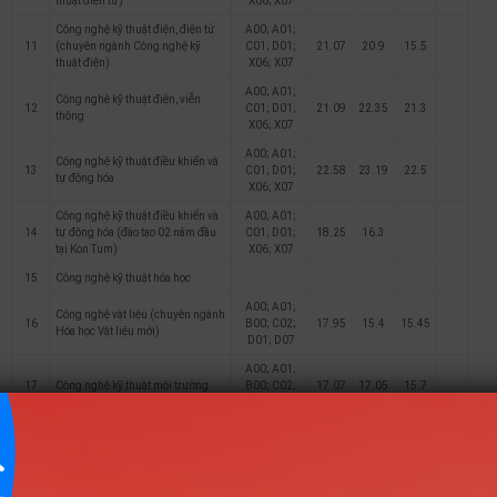
thuật điện tử)
X06; X07
Công nghệ kỹ thuật điện, điện tử
A00; A01;
11
(chuyên ngành Công nghệ kỹ
C01; D01;
21.07
20.9
15.5
thuật điện)
X06; X07
A00; A01;
Công nghệ kỹ thuật điện, viễn
12
C01; D01;
21.09
22.35
21.3
thông
X06; X07
A00; A01;
Công nghệ kỹ thuật điều khiển và
13
C01; D01;
22.58
23.19
22.5
tự động hóa
X06; X07
Công nghệ kỹ thuật điều khiển và
A00; A01;
14
tự động hóa (đào tạo 02 năm đầu
C01; D01;
18.25
16.3
tại Kon Tum)
X06; X07
15
Công nghệ kỹ thuật hóa học
A00; A01;
Công nghệ vật liệu (chuyên ngành
16
B00; C02;
17.95
15.4
15.45
Hóa học Vật liệu mới)
D01; D07
A00; A01;
17
Công nghệ kỹ thuật môi trường
B00; C02;
17.07
17.05
15.7
D01; D07
A00; A01;
18
Kỹ thuật thực phẩm
B00; C02;
18.53
18.4
16.45
D01; D07
Kỹ thuật thực phẩm (chuyên
A00; A01;