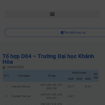
Tính điểm học bạ
Tổ hợp D04 – Trường Đại học Khánh
Hòa
28/10/2025
Điểm Chuẩn
Ghi
STT
Tên ngành
Tổ hợp
chú
2025
2024
2023
D01; C04; C03; C01;
1
Giáo dục Tiểu học
25.97
24.44
B03; C02
A00; A01; D07; X26;
2
Sư phạm Toán học
26.41
B00; D01
C00; D01; D14; D15;