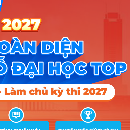
A00; X10; X07
C00; D14; D15; D01;
11
Du lịch
22.45
18
D10; D09; A01; D07
Quản trị dịch vụ du
D01; D10; D09; B08;
12
20.75
18.7
18
lịch và lữ hành
A01; D07; A00
D01; D10; D09; B08;
13
Quản trị khách sạn
21.7
18.6
18
A01; D07; A00
Hướng nghiệp
HOCMAI
ĐĂNG KÝ NGAY