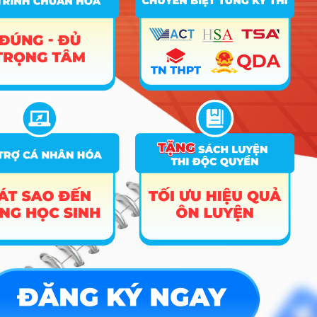
Công cụ
Trắc nghiệm MBTI
Tra cứu đề án tuyển sinh
Tư vấn hướng nghiệp
Tin tức
Tin giáo dục nổi bật
Tin tuyển sinh vào 10
Tin tuyển sinh Đại học
Về chúng tôi
Liên hệ
Điều khoản dịch vụ
Chính sách bảo mật