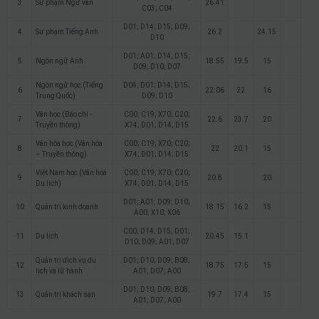
3
Sư phạm Ngữ văn
26.41
C03; C04
D01; D14; D15; D09;
4
Sư phạm Tiếng Anh
26.2
24.15
D10
D01; A01; D14; D15;
5
Ngôn ngữ Anh
18.55
19.5
15
D09; D10; D07
Ngôn ngữ học (Tiếng
D04; D01; D14; D15;
6
22.06
22
16
Trung Quốc)
D09; D10
Văn học (Báo chí -
C00; C19; X70; C20;
7
22.6
23.7
20
Truyền thông)
X74; D01; D14; D15
Văn hóa học (Văn hóa
C00; C19; X70; C20;
8
22
20.1
15
– Truyền thông)
X74; D01; D14; D15
Việt Nam học (Văn hoá
C00; C19; X70; C20;
9
20.8
20
Du lịch)
X74; D01; D14; D15
D01; A01; D09; D10;
10
Quản trị kinh doanh
18.15
16.2
15
A00; X10; X06
C00; D14; D15; D01;
11
Du lịch
20.45
15.1
D10; D09; A01; D07
Quản trị dịch vụ du
D01; D10; D09; B08;
12
18.75
17.5
15
lịch và lữ hành
A01; D07; A00
D01; D10; D09; B08;
13
Quản trị khách sạn
19.7
17.4
15
A01; D07; A00