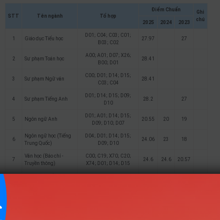
Điểm Chuẩn
Ghi
STT
Tên ngành
Tổ hợp
chú
2025
2024
2023
D01; C04; C03; C01;
1
Giáo dục Tiểu học
27.97
27
B03; C02
A00; A01; D07; X26;
2
Sư phạm Toán học
28.41
B00; D01
C00; D01; D14; D15;
3
Sư phạm Ngữ văn
28.41
C03; C04
D01; D14; D15; D09;
4
Sư phạm Tiếng Anh
28.2
27
D10
D01; A01; D14; D15;
5
Ngôn ngữ Anh
20.55
20
19
D09; D10; D07
Ngôn ngữ học (Tiếng
D04; D01; D14; D15;
6
24.06
23
18
Trung Quốc)
D09; D10
Văn học (Báo chí -
C00; C19; X70; C20;
7
24.6
24.6
20.57
Truyền thông)
X74; D01; D14; D15
Văn hóa học (Văn hóa
C00; C19; X70; C20;
8
24
21.5
18
– Truyền thông)
X74; D01; D14; D15
Việt Nam học (Văn hoá
C00; C19; X70; C20;
9
22.8
22
Du lịch)
X74; D01; D14; D15
D01; A01; D09; D10;
10
Quản trị kinh doanh
20.15
18.1
18