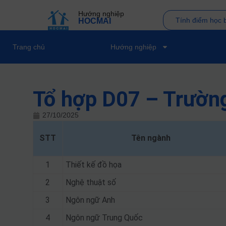
Hướng nghiệp
Tính điểm học 
HOCMAI
Trang chủ
Hướng nghiệp
Tổ hợp D07 – Trườn
27/10/2025
STT
Tên ngành
1
Thiết kế đồ họa
2
Nghệ thuật số
3
Ngôn ngữ Anh
4
Ngôn ngữ Trung Quốc