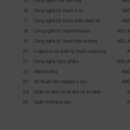
15
Công nghệ chế tạo máy
A00
16
Công nghệ kỹ thuật ô tô
A00
17
Công nghệ kỹ thuật điện, điện tử
A00
18
Công nghệ kỹ thuật hóa học
A00; A
19
Công nghệ kỹ thuật môi trường
A00; A
20
Logistics và quản lý chuỗi cung ứng
A
21
Công nghệ thực phẩm
A00; A
22
Điều dưỡng
A00
23
Kỹ thuật xét nghiệm y học
A00
24
Quản trị dịch vụ du lịch và lữ hành
A
25
Quản trị khách sạn
A