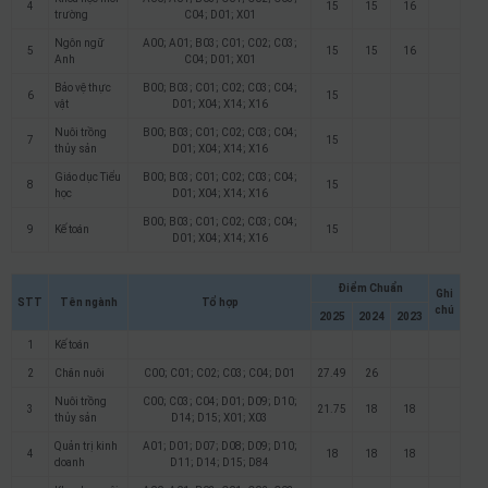
4
15
15
16
trường
C04; D01; X01
Ngôn ngữ
A00; A01; B03; C01; C02; C03;
5
15
15
16
Anh
C04; D01; X01
Bảo vệ thực
B00; B03; C01; C02; C03; C04;
6
15
vật
D01; X04; X14; X16
Nuôi trồng
B00; B03; C01; C02; C03; C04;
7
15
thủy sản
D01; X04; X14; X16
Giáo dục Tiểu
B00; B03; C01; C02; C03; C04;
8
15
học
D01; X04; X14; X16
B00; B03; C01; C02; C03; C04;
9
Kế toán
15
D01; X04; X14; X16
Điểm Chuẩn
Ghi
STT
Tên ngành
Tổ hợp
chú
2025
2024
2023
1
Kế toán
2
Chăn nuôi
C00; C01; C02; C03; C04; D01
27.49
26
Nuôi trồng
C00; C03; C04; D01; D09; D10;
3
21.75
18
18
thủy sản
D14; D15; X01; X03
Quản trị kinh
A01; D01; D07; D08; D09; D10;
4
18
18
18
doanh
D11; D14; D15; D84