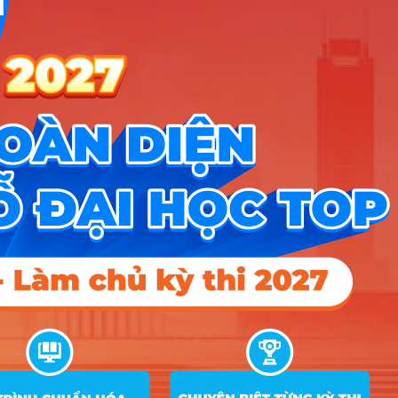
Công cụ
Trắc nghiệm MBTI
Tra cứu đề án tuyển sinh
Tư vấn hướng nghiệp
Tin tức
Tin giáo dục nổi bật
Tin tuyển sinh vào 10
Tin tuyển sinh Đại học
Về chúng tôi
Liên hệ
Điều khoản dịch vụ
Chính sách bảo mật