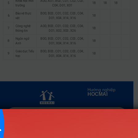
Khoa học môi
A00; A01; B03; C01; C02; C03;
5
18
18
18
trường
C04; D01; X01
Bảo vệ thực
B00; B03; C01; C02; C03; C04;
6
18
vật
D01; X04; X14; X16
Công nghệ
A00; B03; C01; C02; C03; C04;
7
18
thông tin
D01; X02; X03; X26
Ngôn ngữ
B00; B03; C01; C02; C03; C04;
8
18
Anh
D01; X04; X14; X16
Giáo dục Tiểu
B00; B03; C01; C02; C03; C04;
9
18
học
D01; X04; X14; X16
Hướng nghiệp
HOCMAI
ĐĂNG KÝ NGAY