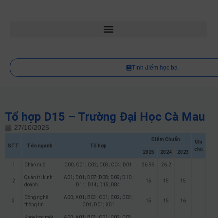
Tính điểm học bạ
Tổ hợp D15 – Trường Đại Học Cà Mau
27/10/2025
Điểm Chuẩn
Ghi
STT
Tên ngành
Tổ hợp
chú
2025
2024
2023
1
Chăn nuôi
C00; C01; C02; C03; C04; D01
26.99
26.2
Quản trị kinh
A01; D01; D07; D08; D09; D10;
2
15
15
15
doanh
D11; D14; D15; D84
Công nghệ
A00; A01; B03; C01; C02; C03;
3
15
15
16
thông tin
C04; D01; X01
Khoa học môi
A00; A01; B03; C01; C02; C03;