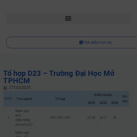
Tính điểm học bạ
Tổ hợp D23 – Trường Đại Học Mở
TPHCM
27/10/2025
Điểm Chuẩn
Ghi
STT
Tên ngành
Tổ hợp
chú
2025
2024
2023
Ngôn ngữ
Anh
1
A01; D01; D07
22.25
24.2
25
(Môn tiếng
Anh hệ số 2)
Ngôn ngữ