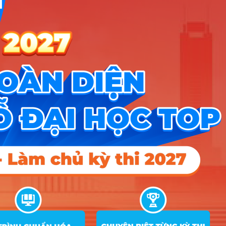
16
22.3
23.75
24.9
quốc tế
D07; X02; X06; X10; X26
Tài chính –
Ngân hàng –
CT Tiên tiến
A01; B08; D01; D07; D09; D10;
17
15
18
22
(Môn Tiếng
X25; X26; X27; X28
Anh nhân hệ
số 2)
A00; A01; C01; C02; D01; D07;
18
Kế toán
20.2
21
23.8
X02; X06; X10; X25; X26
Kế toán – CT
Tiên tiến
A01; D01; D07; X25; X26; X27;
19
(Môn Tiếng
15
18
21.25
X28
Anh nhân hệ
số 2)
A00; A01; C01; C02; D01; D07;
20
Kiểm toán
20.4
20
24.1
X02; X06; X10; X25; X26
Kiểm toán –
CT Tiên tiến
A01; D01; D07; X25; X26; X27;
21
(Môn Tiếng
15
18
X28
Anh nhân hệ
số 2)
A00; A01; D01; D07; D09; X06;
22
Quản lý công
16.5
18
19.5
X07; X10; X11; X26
Quản trị
A00; A01; C01; C03; D01; D09;
23
22.1
24
24.3
nhân lực
X02; X06; X26; X27; X56