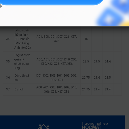
Trí tuệ nhân
A00; A01; C01; C02; D01; D07;
32
20.6
20
tạo
X02; X06; X10; X26
Công nghệ
A00; A01; C01; C02; D01; D07;
33
20.8
21
24.5
thông tin
X02; X06; X10; X26
Công nghệ
thông tin –
A01; B08; D01; D07; X26; X27;
34
CT Tiên tiến
16
X28
(Môn Tiếng
Anh hệ số 2)
Logistics và
quản lý
A00; A01; D01; D07; D10; X06;
35
22.5
23.5
24.6
chuỗi cung
X10; X22; X26; X27; X56
ứng
Công tác xã
D01; D02; D03; D04; D05; D06;
36
22.75
21.6
21.5
hội
DD2; X01
A00; A01; C03; D01; D09; D10;
37
Du lịch
21.75
23.4
23.4
X06; X26; X27; X56
Hướng nghiệp
HOCMAI