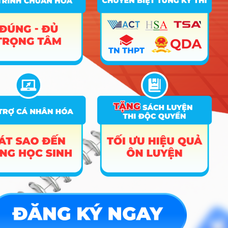
Hệ thống
A00; A01; C01; C02; D01; D07;
24
thông tin
19.5
20
23.7
X02; X06; X10; X26
quản lý
A00; A01; C03; D01; D03; D05;
25
Luật
23.2
24.75
23.4
D06; X01
A00; A01; C03; D01; D03; D05;
26
Luật kinh tế
23.25
24.75
23.9
D06; X01
Luật kinh tế
– CT Tiên
tiến
27
A01; D01; D09; X25
19
20.5
23.1
(Môn Tiếng
Anh nhân hệ
số 2)
Khoa học dữ
A00; A01; C01; C02; D01; D07;
28
20.3
20
23.9
liệu
X02; X06; X10; X26
Khoa học
A00; A01; C01; C02; D01; D07;
29
19
20
24
máy tính
X02; X06; X10; X26
Khoa học
máy tính –
A01; B08; D01; D07; X26; X27;
30
CT Tiên tiến
16
20
22.7
X28
(Môn Tiếng
Anh hệ số 2)
Kỹ thuật
A00; A01; C01; C02; D01; D07;
31
20.1
phần mềm
X02; X06; X10; X26