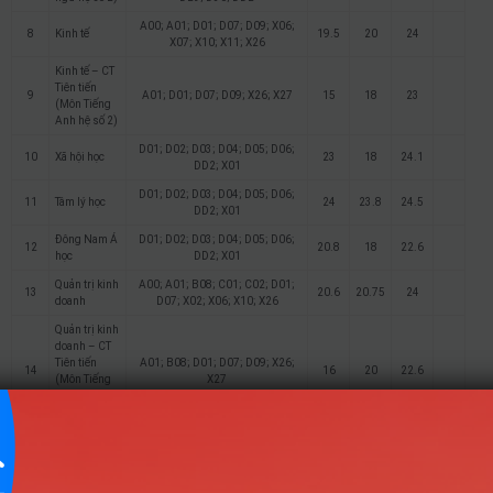
A00; A01; D01; D07; D09; X06;
8
Kinh tế
19.5
20
24
X07; X10; X11; X26
Kinh tế – CT
Tiên tiến
9
A01; D01; D07; D09; X26; X27
15
18
23
(Môn Tiếng
Anh hệ số 2)
D01; D02; D03; D04; D05; D06;
10
Xã hội học
23
18
24.1
DD2; X01
D01; D02; D03; D04; D05; D06;
11
Tâm lý học
24
23.8
24.5
DD2; X01
Đông Nam Á
D01; D02; D03; D04; D05; D06;
12
20.8
18
22.6
học
DD2; X01
Quản trị kinh
A00; A01; B08; C01; C02; D01;
13
20.6
20.75
24
doanh
D07; X02; X06; X10; X26
Quản trị kinh
doanh – CT
Tiên tiến
A01; B08; D01; D07; D09; X26;
14
16
20
22.6
(Môn Tiếng
X27
Anh nhân hệ
số 2)
A00; A01; C01; C02; D01; D07;
15
Marketing
23.25
24.5
25.25
D08; X02; X06; X10; X26
Kinh doanh
A00; A01; B08; C01; C02; D01;