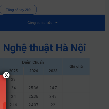
Tặng sổ tay 2k9
Công cụ tra cứu
 Nghệ thuật Hà Nội
Điểm Chuẩn
Ghi chú
2025
2024
2023
X
23
24
25.36
24.7
24
25.36
24.3
21.6
24.07
22