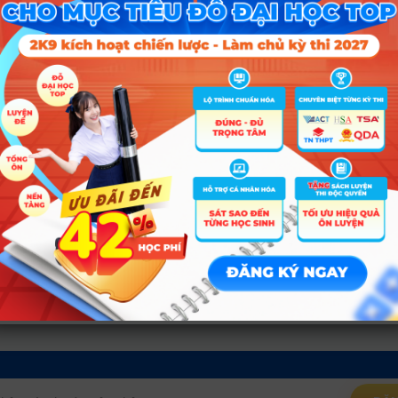
D01; D03; D04
gành
Tổ hợp
20