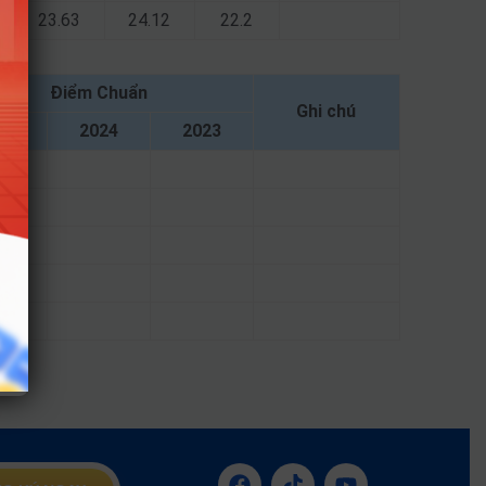
23.63
24.12
22.2
Điểm Chuẩn
Ghi chú
25
2024
2023