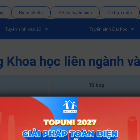
bạ
Điểm chuẩn
Đề án tuyển sinh
Tổ hợp môn
Tuyển sinh vào 10
Tuyển sinh Đại học
 Khoa học liên ngành và
Tổ hợp
D01
D01; D03; D04; D09; D10
D01; D03; D04; D09; D10
D01; D03; D04