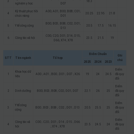
3
18.3
nghiệm y học
D07
Kỹ thuật phục hồi
A00; A01; B00; B08; C01;
4
20.25
22.95
21.8
chức năng
D01
B00; B03; B08; C02; D01;
5
Y tế công cộng
20.5
17.5
16.15
D13
C00; C20; D01; D14; D15;
6
Công tác xã hội
23.5
21.5
19
D66; X74; X78
Điểm Chuẩn
Ghi
STT
Tên ngành
Tổ hợp
chú
2025
2024
2023
Điểm
Khoa học dữ
1
A00 ; A01 ; B00 ; D01 ; D07 ; X26
19
24
24.5
đã quy
liệu
đổi
Điểm
2
Dinh dưỡng
B00; B03; B08; C02; D01; D07
22.1
26
25
đã quy
đổi
Điểm
Y tế công
3
B00 ; B03 ; B08 ; C02 ; D01 ; D13
20.5
25.5
25
đã quy
cộng
đổi
Điểm
Công tác xã
C00 ; C20 ; D01 ; D14 ; D15 ; D66
4
23.5
24.5
24
đã quy
hội
; X74 ; X78
đổi