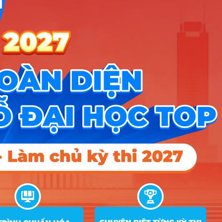
Tin tức
Tin giáo dục nổi bật
Tin tuyển sinh vào 10
Tin tuyển sinh Đại học
Về chúng tôi
Liên hệ
Điều khoản dịch vụ
Chính sách bảo mật