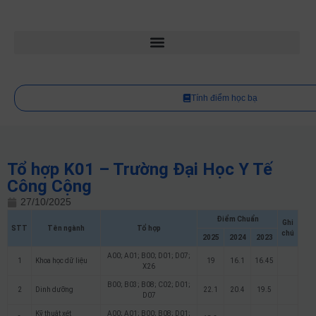
Tính điểm học bạ
Tổ hợp K01 – Trường Đại Học Y Tế
Công Cộng
27/10/2025
Điểm Chuẩn
Ghi
STT
Tên ngành
Tổ hợp
chú
2025
2024
2023
A00; A01; B00; D01; D07;
1
Khoa học dữ liệu
19
16.1
16.45
X26
B00; B03; B08; C02; D01;
2
Dinh dưỡng
22.1
20.4
19.5
D07
Kỹ thuật xét
A00; A01; B00; B08; D01;