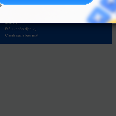
Tin tuyển sinh vào 10
Tin tuyển sinh Đại học
Về chúng tôi
Liên hệ
Điều khoản dịch vụ
Chính sách bảo mật