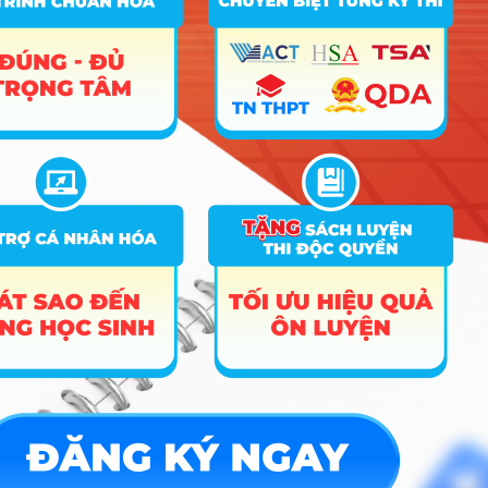
Hướng nghiệp
HOCMAI
ĐĂNG KÝ NGAY
Công cụ
Trắc nghiệm MBTI
Tra cứu đề án tuyển sinh
Tư vấn hướng nghiệp
Tin tức
Tin giáo dục nổi bật