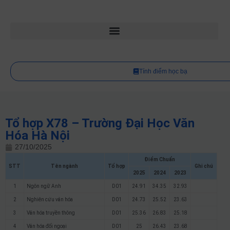
Tính điểm học bạ
Tổ hợp X78 – Trường Đại Học Văn
Hóa Hà Nội
27/10/2025
Điểm Chuẩn
STT
Tên ngành
Tổ hợp
Ghi chú
2025
2024
2023
1
Ngôn ngữ Anh
D01
24.91
34.35
32.93
2
Nghiên cứu văn hóa
D01
24.73
25.52
23.63
3
Văn hóa truyền thông
D01
25.36
26.83
25.18
4
Văn hóa đối ngoại
D01
25
26.43
23.68