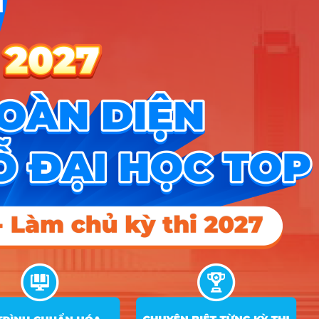
Thư viện và thiết bị
C00; C03; C04; X01; X70;
11
26.36
25.04
trường học
D01; D14; D15; X78
C00; C03; C04; X01; X70;
12
Quản lý thông tin
27.01
26.58
23.41
D01; D14; D15; X78
C00; C03; C04; X01; X70;
13
Bảo tàng học
26.23
26.43
20.76
D01; D14; D15; X78
Kinh doanh xuất
C00; C03; C04; X01; X70;
14
26.67
25.98
21.88
bản phẩm
D01; D14; D15; X78
C00; C03; C04; X01; X70;
15
Luật
27.37
27.36
26.66
D01; D14; D15; X78
C00; C03; C04; X01; X70;
16
Văn hóa du lịch
27.39
26.46
23.42
D01; D14; D15; X78
Lữ hành, hướng
C00; C03; C04; X01; X70;
17
27.63
26.71
24.94
dẫn du lịch
D01; D14; D15; X78
Hướng dẫn du lịch
18
D01; D14; D15; X78
25.87
35.03
23.17
quốc tế
Quản trị kinh
C00; C03; C04; X01; X70;
19
27.53
26.87
doanh du lịch
D01; D14; D15; X78
Quản trị du lịch
C00; C03; C04; X01; X70;
20
27.25
26.29
cộng đồng
D01; D14; D15; X78