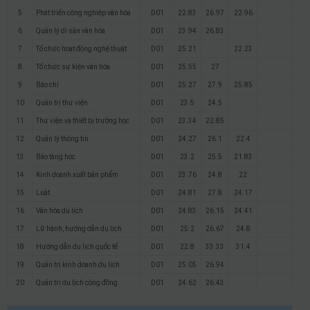
5
Phát triển công nghiệp văn hóa
D01
22.83
26.97
22.96
6
Quản lý di sản văn hóa
D01
23.94
26.83
7
Tổ chức hoạt động nghệ thuật
D01
25.21
22.23
8
Tổ chức sự kiện văn hóa
D01
25.55
27
9
Báo chí
D01
25.27
27.9
25.85
10
Quản trị thư viện
D01
23.5
24.5
11
Thư viện và thiết bị trường học
D01
23.34
22.85
12
Quản lý thông tin
D01
24.27
26.1
22.4
13
Bảo tàng học
D01
23.2
25.5
21.83
14
Kinh doanh xuất bản phẩm
D01
23.76
24.8
22
15
Luật
D01
24.81
27.8
24.17
16
Văn hóa du lịch
D01
24.83
26.15
24.41
17
Lữ hành, hướng dẫn du lịch
D01
25.2
26.67
24.8
18
Hướng dẫn du lịch quốc tế
D01
22.8
33.33
31.4
19
Quản trị kinh doanh du lịch
D01
25.05
26.94
20
Quản trị du lịch cộng đồng
D01
24.62
26.43