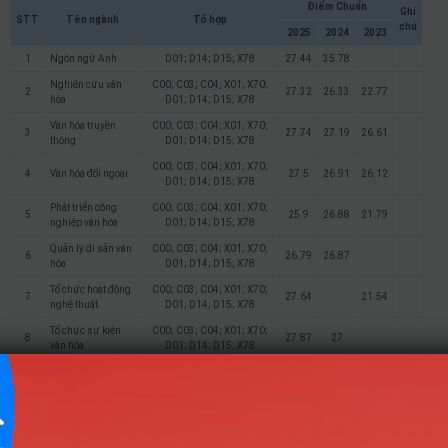
Điểm Chuẩn
Ghi
STT
Tên ngành
Tổ hợp
chú
2025
2024
2023
1
Ngôn ngữ Anh
D01; D14; D15; X78
27.44
35.78
Nghiên cứu văn
C00; C03; C04; X01; X70;
2
27.32
26.33
22.77
hóa
D01; D14; D15; X78
Văn hóa truyền
C00; C03; C04; X01; X70;
3
27.74
27.19
26.61
thông
D01; D14; D15; X78
C00; C03; C04; X01; X70;
4
Văn hóa đối ngoại
27.5
26.91
26.12
D01; D14; D15; X78
Phát triển công
C00; C03; C04; X01; X70;
5
25.9
26.88
21.79
nghiệp văn hóa
D01; D14; D15; X78
Quản lý di sản văn
C00; C03; C04; X01; X70;
6
26.79
26.87
hóa
D01; D14; D15; X78
Tổ chức hoạt động
C00; C03; C04; X01; X70;
7
27.64
21.54
nghệ thuật
D01; D14; D15; X78
Tổ chức sự kiện
C00; C03; C04; X01; X70;
8
27.87
27
văn hóa
D01; D14; D15; X78
C00; C03; C04; X01; X70;
9
Báo chí
27.68
27.54
27.39
D01; D14; D15; X78
C00; C03; C04; X01; X70;
10
Quản trị thư viện
26.5
26.09
D01; D14; D15; X78