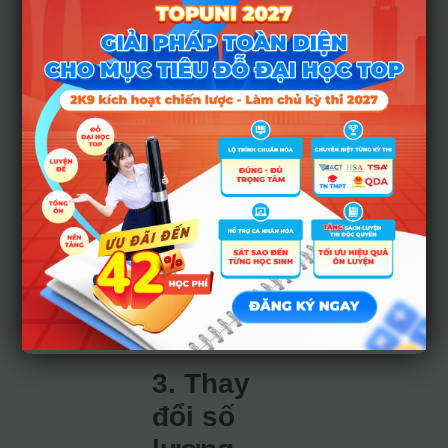
chọn đáp án từ các
phương án nhiễu
như của dạng trắc
nghiệm nhiều lựa
chọn.
Hai dạng thức trắc
nghiệm mới qua thử
nghiệm thực tế cho
thấy phù hợp với
việc thiết kế đề thi
theo định hướng
đánh giá năng lực,
đồng thời nâng cao
khả năng phân loại
thí sinh.
3. Thay
đổi số