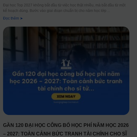
Đại học Top 2027 không bắt đầu từ việc học thật nhiều, mà bắt đầu từ một
kế hoạch đúng. Bước vào giai đoạn chuẩn bị cho năm học lớp
Đọc thêm ➤
GẦN 120 ĐẠI HỌC CÔNG BỐ HỌC PHÍ NĂM HỌC 2026
– 2027: TOÀN CẢNH BỨC TRANH TÀI CHÍNH CHO SĨ