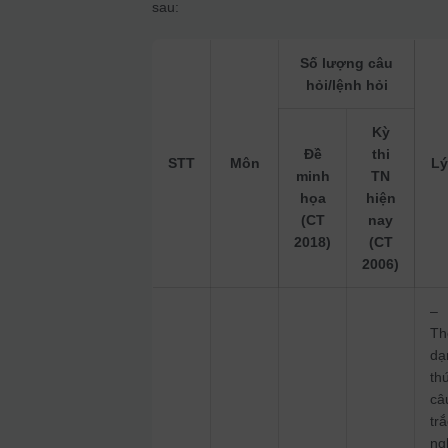
sau:
Số lượng câu
hỏi/lệnh hỏi
Kỳ
Đề
thi
STT
Môn
Lý
minh
TN
họa
hiện
(CT
nay
2018)
(CT
2006)
–
T
dạ
th
câ
tr
ng