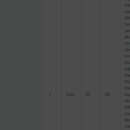
trả
ng
đò
họ
si
ph
du
nh
hì
th
lu
Dạ
th
trả
1
Toán
34
50
ng
n
ki
tra
du
nă