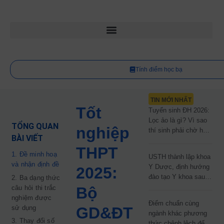
Tính điểm học bạ
TIN MỚI NHẤT
Tốt
Tuyển sinh ĐH 2026:
Lọc ảo là gì? Vì sao
TỔNG QUAN
nghiệp
thí sinh phải chờ hơn
BÀI VIẾT
2 tháng mới biết kết
THPT
quả?
1. Đề minh hoạ
USTH thành lập khoa
và nhận định đề
Y Dược, định hướng
2025:
đào tạo Y khoa sau
2. Ba dạng thức
năm 2030
câu hỏi thi trắc
Bộ
nghiệm được
Điểm chuẩn cùng
sử dụng
GD&ĐT
ngành khác phương
3. Thay đổi số
thức chênh lệch đến