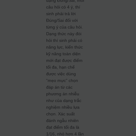
dạng Đúng/Sai, mỗi
câu hỏi có 4 ý, thí
sinh phải trả lời
Đúng/Sai đối với
từng ý của câu hỏi.
Dạng thức này đòi
hỏi thí sinh phải có
năng lực, kiến thức
kỹ năng toàn diện
mới đạt được điểm
tối đa, hạn chế
được việc dùng
“mẹo mực” chọn
đáp án từ các
phương án nhiễu
như của dạng trắc
nghiệm nhiều lựa
chọn. Xác suất
đánh ngẫu nhiên
đạt điểm tối đa là
1/16, nhỏ hơn 4 lần