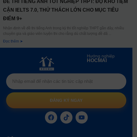
ĐỀ THI TIẾNG ANH TỐT NGHIỆP THPT: ĐỘ KHÓ TIỆM
CẬN IELTS 7.0, THỬ THÁCH LỚN CHO MỤC TIÊU
ĐIỂM 9+
Nhận định về đề thi tiếng Anh trong kỳ thi tốt nghiệp THPT gần đây, nhiều
chuyên gia và giáo viên luyện thi cho rằng dù chất lượng đề đã
Đọc thêm ➤
Hướng nghiệp
HOCMAI
ĐĂNG KÝ NGAY