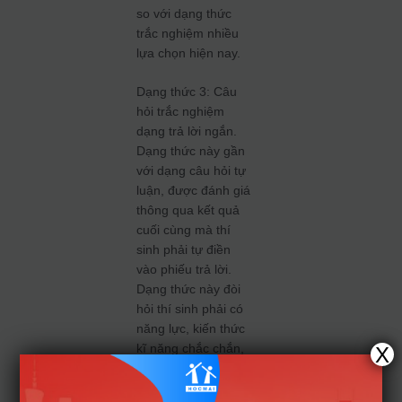
so với dạng thức
trắc nghiệm nhiều
lựa chọn hiện nay.
Dạng thức 3: Câu
hỏi trắc nghiệm
dạng trả lời ngắn.
Dạng thức này gần
với dạng câu hỏi tự
luận, được đánh giá
thông qua kết quả
cuối cùng mà thí
sinh phải tự điền
vào phiếu trả lời.
Dạng thức này đòi
hỏi thí sinh phải có
năng lực, kiến thức
kĩ năng chắc chắn,
X
hạn chế được việc
dùng “mẹo mực”