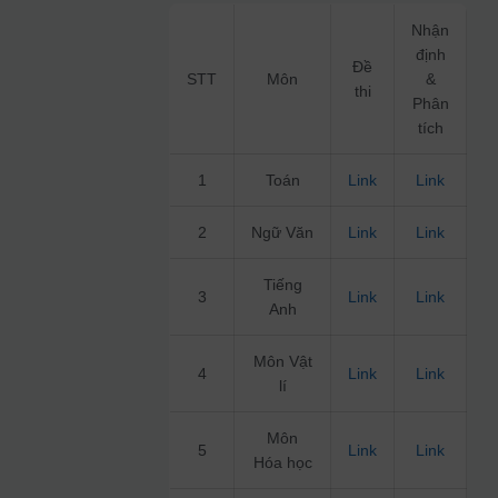
Nhận
định
Đề
STT
Môn
&
thi
Phân
tích
1
Toán
Link
Link
2
Ngữ Văn
Link
Link
Tiếng
3
Link
Link
Anh
Môn Vật
4
Link
Link
lí
Môn
5
Link
Link
Hóa học