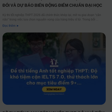
ĐỔI VÀ DỰ BÁO BIẾN ĐỘNG ĐIỂM CHUẨN ĐẠI HỌC
Kỳ thi tốt nghiệp THPT 2026 đã chính thức khép lại, mở ra giai đoạn “cân
não” trong việc lựa chọn nguyện vọng của hàng triệu sĩ tử. Trong bối
Đọc thêm ➤