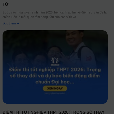
TỬ
Bước vào mùa tuyển sinh năm 2026, bên cạnh áp lực về điểm số, vấn đề tài
chính luôn là mối quan tâm hàng đầu của các sĩ tử và
Đọc thêm ➤
ĐIỂM THI TỐT NGHIỆP THPT 2026: TRỌNG SỐ THAY