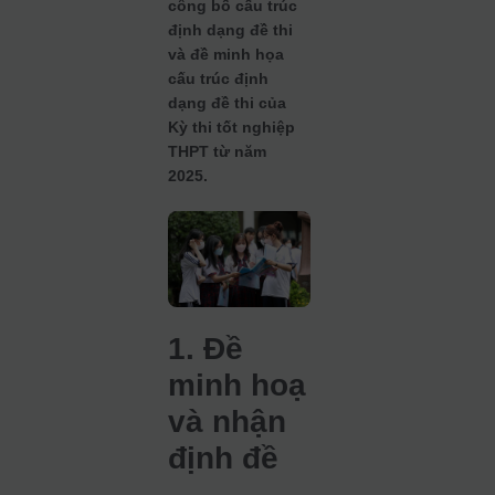
công bố cấu trúc
định dạng đề thi
và đề minh họa
cấu trúc định
dạng đề thi của
Kỳ thi tốt nghiệp
THPT từ năm
2025.
1. Đề
minh hoạ
và nhận
định đề