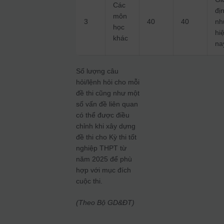
Các
đị
môn
3
40
40
nh
học
hi
khác
na
Số lượng câu
hỏi/lệnh hỏi cho mỗi
đề thi cũng như một
số vấn đề liên quan
có thể được điều
chỉnh khi xây dựng
đề thi cho Kỳ thi tốt
nghiệp THPT từ
năm 2025 để phù
hợp với mục đích
cuộc thi.
(Theo Bộ GD&ĐT)