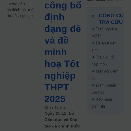
công bố
lượng câu
5 điểm năm 2026: Thí
hỏi/lệnh hỏi môn
sinh cần lưu ý gì?
định
CÔNG CỤ
thi trắc nghiệm
TRA CỨU
dạng đề
➜
Trắc nghiệm
MBTI
và đề
➜
Đề án tuyển
minh
sinh
➜
Tra cứu tổ
hoạ Tốt
hợp môn
➜
Quy đổi điểm
nghiệp
thi
THPT
➜
Điểm chuẩn
Đại học
2025
➜
Xếp hạng
điểm thi
29/12/2023
Ngày 29/12, Bộ
Giáo dục và Đào
tạo đã chính thức