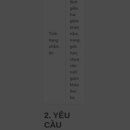
lệch
giữa
hai
giám
khảo
Tình
nằm
trạng
trong
chấm
giới
thi
hạn,
chưa
cần
mời
giám
khảo
thứ
ba
2. YÊU
CẦU