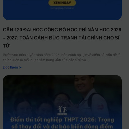
GẦN 120 ĐẠI HỌC CÔNG BỐ HỌC PHÍ NĂM HỌC 2026
– 2027: TOÀN CẢNH BỨC TRANH TÀI CHÍNH CHO SĨ
TỬ
Bước vào mùa tuyển sinh năm 2026, bên cạnh áp lực về điểm số, vấn đề tài
chính luôn là mối quan tâm hàng đầu của các sĩ tử và
Đọc thêm ➤