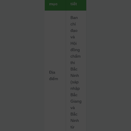
mục
tiết
Ban
chỉ
đạo
và
Hội
đồng
chấm
thi
Bắc
Địa
Ninh
điểm
(sáp
nhập
Bắc
Giang
và
Bắc
Ninh
từ