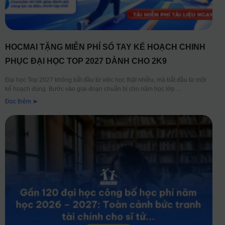
HOCMAI TẶNG MIỄN PHÍ SỔ TAY KẾ HOẠCH CHINH
PHỤC ĐẠI HỌC TOP 2027 DÀNH CHO 2K9
Đại học Top 2027 không bắt đầu từ việc học thật nhiều, mà bắt đầu từ một
kế hoạch đúng. Bước vào giai đoạn chuẩn bị cho năm học lớp
Đọc thêm ➤