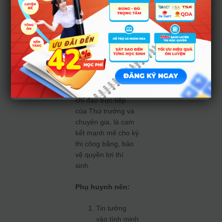
HUYNH –
HỌC
SINH
Việc Bộ GD‑ĐT
giám sát chặt chẽ
ngay tại hội đồng
chấm thi, dưới sự
chỉ đạo trực tiếp
của Thứ trưởng và
chuyên gia, là cam
kết mạnh mẽ cho kỳ
thi công bằng, bảo
vệ quyền lợi thí
sinh.
Phụ huynh nên:
Tin tưởng
vào tính minh