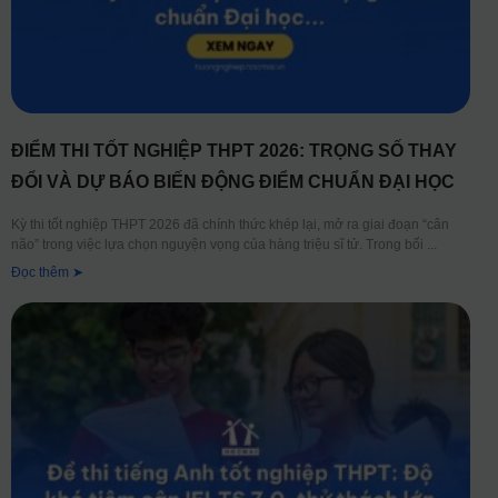
ĐIỂM THI TỐT NGHIỆP THPT 2026: TRỌNG SỐ THAY
ĐỔI VÀ DỰ BÁO BIẾN ĐỘNG ĐIỂM CHUẨN ĐẠI HỌC
Kỳ thi tốt nghiệp THPT 2026 đã chính thức khép lại, mở ra giai đoạn “cân
não” trong việc lựa chọn nguyện vọng của hàng triệu sĩ tử. Trong bối
Đọc thêm ➤