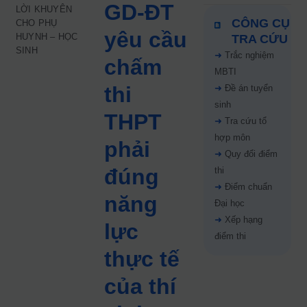
GD‑ĐT
LỜI KHUYÊN
CÔNG CỤ
CHO PHỤ
yêu cầu
HUYNH – HỌC
TRA CỨU
SINH
➜
Trắc nghiệm
chấm
MBTI
thi
➜
Đề án tuyển
sinh
THPT
➜
Tra cứu tổ
hợp môn
phải
➜
Quy đổi điểm
đúng
thi
➜
Điểm chuẩn
năng
Đại học
➜
Xếp hạng
lực
điểm thi
thực tế
của thí