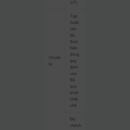
1/7)
Tập
huấn
cán
bộ,
thực
hiện
đúng
Chuẩn
quy
bị
định
của
Bộ,
quy
trình
chặt
chẽ
Độ
chênh