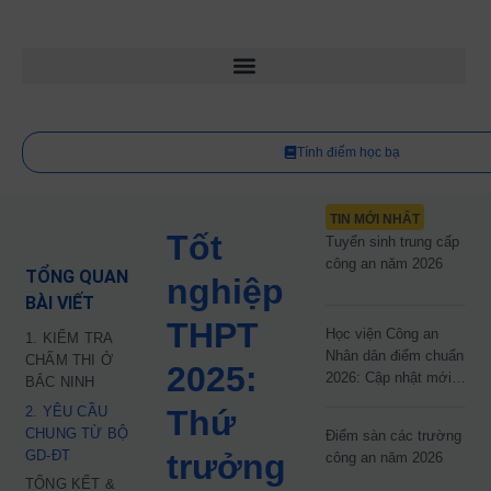
Tính điểm học bạ
TIN MỚI NHẤT
Tốt
Tuyển sinh trung cấp
công an năm 2026
TỔNG QUAN
nghiệp
BÀI VIẾT
THPT
Học viện Công an
1. KIỂM TRA
Nhân dân điểm chuẩn
CHẤM THI Ở
2025:
2026: Cập nhật mới
BẮC NINH
nhất
2. YÊU CẦU
Thứ
CHUNG TỪ BỘ
Điểm sàn các trường
GD‑ĐT
trưởng
công an năm 2026
TỔNG KẾT &