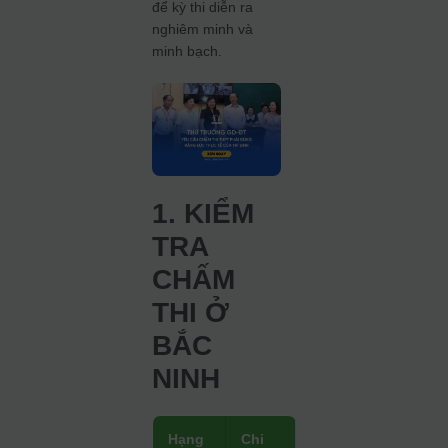
để kỳ thi diễn ra
nghiêm minh và
minh bạch.
1. KIỂM
TRA
CHẤM
THI Ở
BẮC
NINH
Hạng
Chi