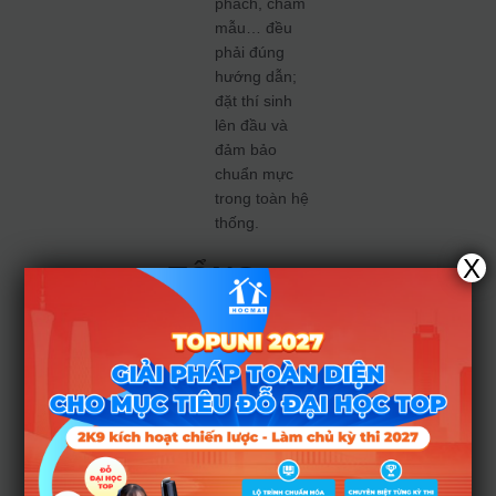
phách, chấm
mẫu… đều
phải đúng
hướng dẫn;
đặt thí sinh
lên đầu và
đảm bảo
chuẩn mực
trong toàn hệ
thống.
X
TỔNG
KẾT &
LỜI
KHUYÊN
CHO
PHỤ