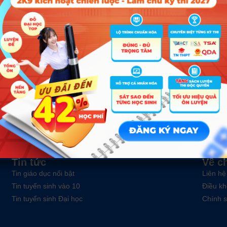
O TẠO TẠI TRƯỜNG ĐẠI HỌC LU
Hà Nội
ĐĂN
Tin tức
Về c
Tin giáo dục nổi bật
Liên hệ
Tin tuyển sinh vào 10
Điều kh
Tin tuyển sinh Đại học
Chính s