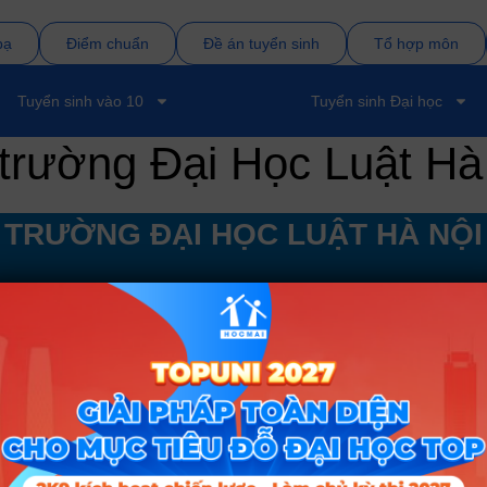
bạ
Điểm chuẩn
Đề án tuyển sinh
Tổ hợp môn
Tuyển sinh vào 10
Tuyển sinh Đại học
n trường Đại Học Luật Hà
 TRƯỜNG ĐẠI HỌC LUẬT HÀ NỘI
 TIẾT VỀ TRƯỜNG
XEM THÊM