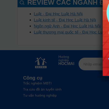
REVIEW CÁC NGÀNH ĐÀ
Luật - Đại Học Luật Hà Nội
Luật kinh tế - Đại Học Luật Hà Nội
Ngôn ngữ Anh - Đại Học Luật Hà Nội
Luật thương mại quốc tế - Đại Học Luật 
Hướng
nghiệp
HOCMAI
Công cụ
Trắc nghiệm MBTI
Tra cứu đề án tuyển sinh
Tư vấn hướng nghiệp