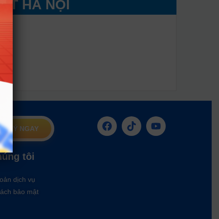
ẬT HÀ NỘI
G KÝ NGAY
húng tôi
oản dịch vụ
ách bảo mật