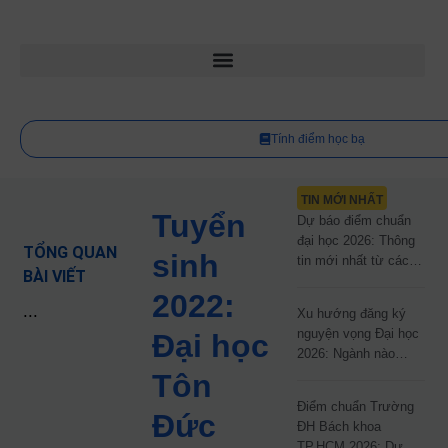
Tính điểm học bạ
TIN MỚI NHẤT
Tuyển
Dự báo điểm chuẩn
đại học 2026: Thông
TỔNG QUAN
sinh
tin mới nhất từ các
BÀI VIẾT
trường đại học công
2022:
lập
...
Xu hướng đăng ký
nguyện vọng Đại học
Đại học
2026: Ngành nào
đang dẫn đầu cuộc
Tôn
đua?
Điểm chuẩn Trường
Đức
ĐH Bách khoa
TP.HCM 2026: Dự