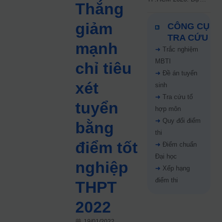
Thắng
kiến công bố 9.8,
nguyện vọng tăng vọt
giảm
CÔNG CỤ
67%
TRA CỨU
mạnh
➜
Trắc nghiệm
MBTI
chỉ tiêu
➜
Đề án tuyển
xét
sinh
➜
Tra cứu tổ
tuyển
hợp môn
➜
Quy đổi điểm
bằng
thi
điểm tốt
➜
Điểm chuẩn
Đại học
nghiệp
➜
Xếp hạng
điểm thi
THPT
2022
19/01/2022