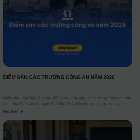
ĐIỂM SÀN CÁC TRƯỜNG CÔNG AN NĂM 2026
Điểm sàn (ngưỡng đảm bảo chất lượng đầu vào) các trường Công an nhân
dân năm 2026 dao động từ 15,0 đến 21,0 điểm đối với tổ hợp xét tuyển
Đọc thêm ➤