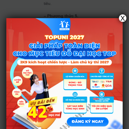
tiêu.
– Phương thức 5.
X
Xét tuyển bằng
kết quả thi Đánh
giá năng lực do
ĐHQG TP.HCM tổ
chức
Số chỉ tiêu:
11%
chỉ tiêu.
Ngoài ra, thí sinh
tham thảo thông tin
về các
ngành đào
tạo, tổ hợp xét
tuyể
n của trường
TẠI ĐÂY