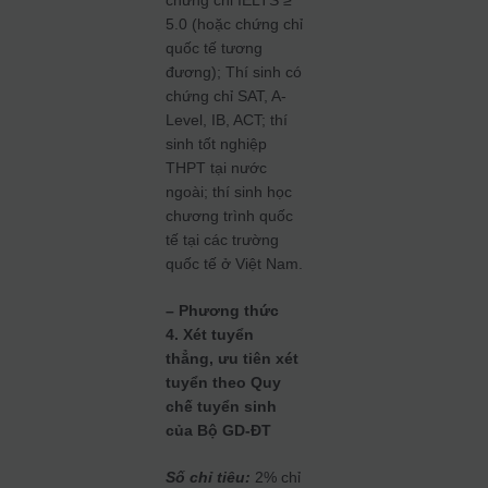
chứng chỉ IELTS ≥
5.0 (hoặc chứng chỉ
quốc tế tương
đương); Thí sinh có
chứng chỉ SAT, A-
Level, IB, ACT; thí
sinh tốt nghiệp
THPT tại nước
ngoài; thí sinh học
chương trình quốc
tế tại các trường
quốc tế ở Việt Nam.
– Phương thức
4. Xét tuyển
thẳng, ưu tiên xét
tuyển theo Quy
chế tuyển sinh
của Bộ GD-ĐT
Số chỉ tiêu:
2% chỉ