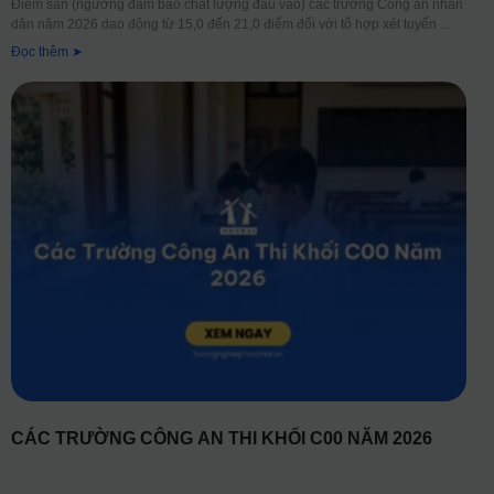
Điểm sàn (ngưỡng đảm bảo chất lượng đầu vào) các trường Công an nhân
dân năm 2026 dao động từ 15,0 đến 21,0 điểm đối với tổ hợp xét tuyển
Đọc thêm ➤
CÁC TRƯỜNG CÔNG AN THI KHỐI C00 NĂM 2026