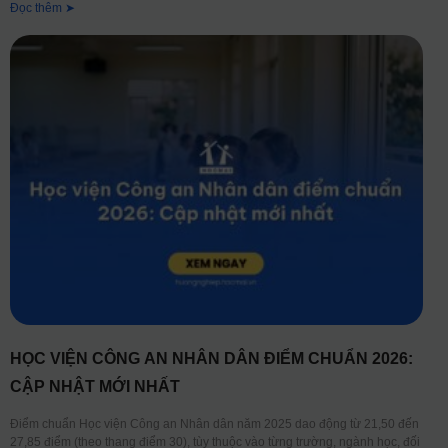
Đọc thêm ➤
HỌC VIỆN CÔNG AN NHÂN DÂN ĐIỂM CHUẨN 2026:
CẬP NHẬT MỚI NHẤT
Điểm chuẩn Học viện Công an Nhân dân năm 2025 dao động từ 21,50 đến
27,85 điểm (theo thang điểm 30), tùy thuộc vào từng trường, ngành học, đối