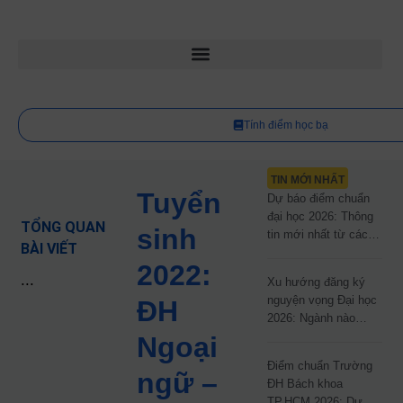
Tính điểm học bạ
TIN MỚI NHẤT
Tuyển
Dự báo điểm chuẩn
đại học 2026: Thông
TỔNG QUAN
sinh
tin mới nhất từ các
BÀI VIẾT
trường đại học công
2022:
lập
...
Xu hướng đăng ký
nguyện vọng Đại học
ĐH
2026: Ngành nào
đang dẫn đầu cuộc
Ngoại
đua?
Điểm chuẩn Trường
ngữ –
ĐH Bách khoa
TP.HCM 2026: Dự