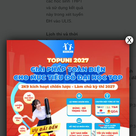
các học sinh THPT
và sử dụng kết quả
này trong xét tuyển
ĐH vào ULIS.
Lịch thi và thời
X
hạn đăng ký dự
thi:
Ngoại
ngữ
Định
STT
Lịch thi
đăng
dạng đ
ký dự
thi
thi
Tiếng
VSTEP.3
1
23/4/2022
Anh
5
Tiếng
VSTEP.3
2
7/5/2022
Anh
5