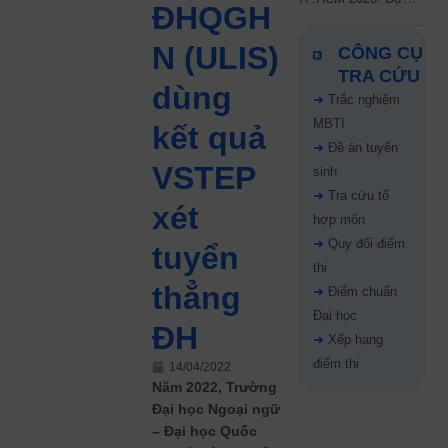
ĐHQGH
kiến công bố 9.8,
nguyện vọng tăng vọt
N (ULIS)
CÔNG CỤ
67%
TRA CỨU
dùng
➜
Trắc nghiệm
MBTI
kết quả
➜
Đề án tuyển
VSTEP
sinh
➜
Tra cứu tổ
xét
hợp môn
➜
Quy đổi điểm
tuyển
thi
thẳng
➜
Điểm chuẩn
Đại học
ĐH
➜
Xếp hạng
điểm thi
14/04/2022
Năm 2022, Trường
Đại học Ngoại ngữ
– Đại học Quốc