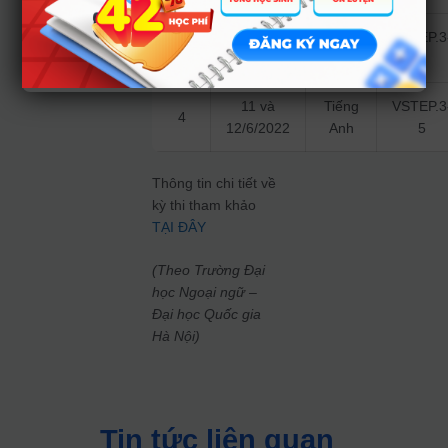
21 và
Tiếng
VSTEP.3
3
22/5/2022
Anh
5
11 và
Tiếng
VSTEP.3
4
12/6/2022
Anh
5
Thông tin chi tiết về
kỳ thi tham khảo
TẠI ĐÂY
(Theo Trường Đại
học Ngoại ngữ –
Đại học Quốc gia
Hà Nội)
Tin tức liên quan