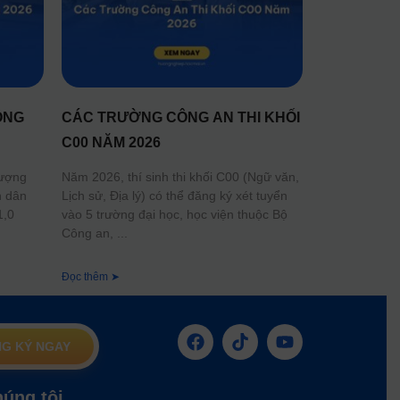
ÔNG
CÁC TRƯỜNG CÔNG AN THI KHỐI
C00 NĂM 2026
lượng
Năm 2026, thí sinh thi khối C00 (Ngữ văn,
n dân
Lịch sử, Địa lý) có thể đăng ký xét tuyển
1,0
vào 5 trường đại học, học viện thuộc Bộ
Công an,
Đọc thêm ➤
G KÝ NGAY
húng tôi