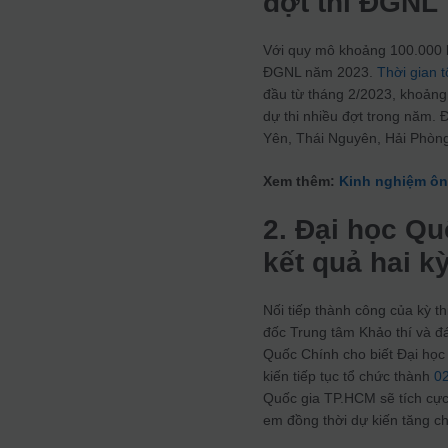
đợt thi ĐGNL
Với quy mô khoảng 100.000 lư
ĐGNL năm 2023.
Thời gian 
đầu từ tháng 2/2023, khoảng 
dự thi nhiều đợt trong năm. 
Yên, Thái Nguyên, Hải Phòn
Xem thêm:
Kinh nghiệm ôn 
2. Đại học Q
kết quả hai k
Nối tiếp thành công của kỳ t
đốc Trung tâm Khảo thí và đ
Quốc Chính cho biết Đại học
kiến tiếp tục tổ chức thành
02
Quốc gia TP.HCM sẽ tích cực t
em đồng thời dự kiến tăng ch