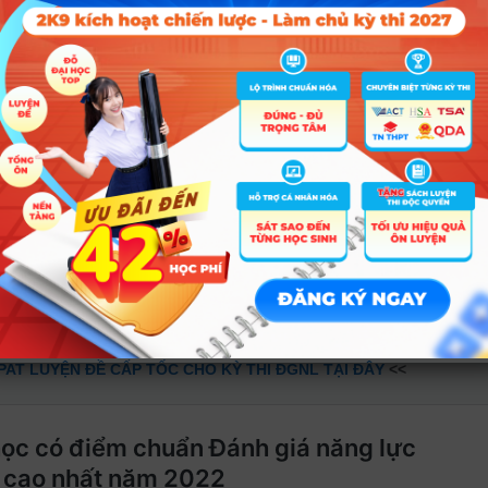
Trung – Phó Hiệu trưởng Trường ĐH Sư phạm TPHCM cho biết thêm, 
tiêu xét tuyển bằng kết quả thi ĐGNL chuyên biệt lên 30-40% (tăng so v
 2023, trường cũng có định hướng sử dụng kết quả kỳ thi này xét tuyể
 cũng đã công bố Đề án tổ chức kỳ thi độc lập đánh giá năng lực xét
Theo đó, năm 2023, trường dự kiến tố chức 2 đợt thi Đánh giá năng lực
có
8 trường ĐH
công nhận kết quả trong xét tuyển.
kỳ thi Đánh giá năng lực ĐH Sư phạm Hà Nội
n động như năm nay, thí sinh cần chuẩn bị cho mình một phương án xét
ội đỗ đại học. Khám phá ngay
Giải pháp ôn luyện kỳ thi riêng toàn
rúng tuyển vào những trường đại học TOP đầu.
PAT LUYỆN ĐỀ CẤP TỐC CHO KỲ THI ĐGNL TẠI ĐÂY
<<