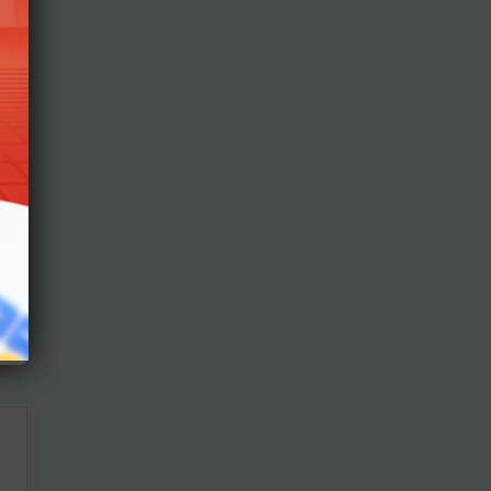
năm
ới
n