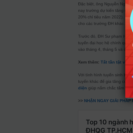
Đặc biệt, ông Nguyễn Ngọc 
nay trường dự kiến tăng chỉ 
20% chỉ tiêu năm 2022). Năm
cho các trường ĐH khác.
Trước đó, ĐH Sư phạm Hà Nội
tuyển đại học hệ chính quy. 
vào tháng 4, tháng 5 và đã 
Xem thêm:
Tất tần tật về 
Với tình hình tuyển sinh biế
tuyển khác để gia tăng cơ h
diện
giúp nắm chắc tấm vé t
>>
NHẬN NGAY GIẢI PHÁP 