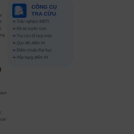
CÔNG CỤ
TRA CỨU
i
t
➜
Trắc nghiệm MBTI
ý
➜
Đề án tuyển sinh
ưng
➜
Tra cứu tổ hợp môn
➜
Quy đổi điểm thi
➜
Điểm chuẩn Đại học
➜
Xếp hạng điểm thi
n
Giám
ự
c
 các