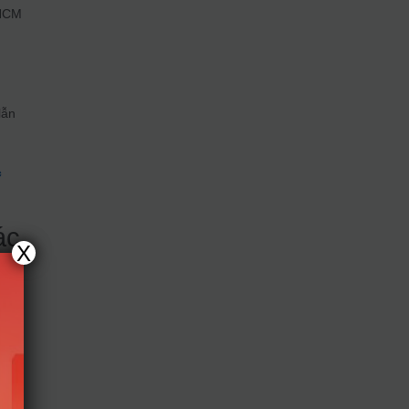
.HCM
lẫn
c
ác
X
.
ợc
hức