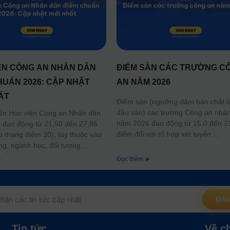
ỆN CÔNG AN NHÂN DÂN
ĐIỂM SÀN CÁC TRƯỜNG C
HUẨN 2026: CẬP NHẬT
AN NĂM 2026
ẤT
Điểm sàn (ngưỡng đảm bảo chất 
đầu vào) các trường Công an nhâ
ẩn Học viện Công an Nhân dân
năm 2026 dao động từ 15,0 đến 2
dao động từ 21,50 đến 27,85
điểm đối với tổ hợp xét tuyển
o thang điểm 30), tùy thuộc vào
ng, ngành học, đối tượng
➤
Đọc thêm ➤
ĐĂN
Tin tức
Về c