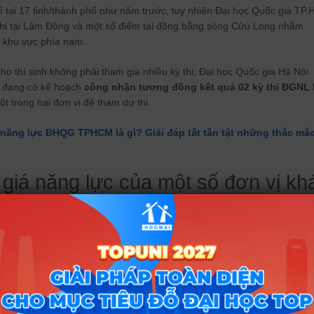
rì tại 17 tỉnh/thành phố như năm trước, tuy nhiên Đại học Quốc gia TP
thi tại Lâm Đồng và một số điểm tại đồng bằng sông Cửu Long nhằm
h khu vực phía nam.
cho thí sinh không phải tham gia nhiều kỳ thi, Đại học Quốc gia Hà Nội
 đang có kế hoạch
công nhận tương đồng kết quả 02 kỳ thi ĐGNL
t trong hai đơn vị để tham dự thi.
 năng lực ĐHQG TPHCM là gì? Giải đáp tất tần tật những thắc mắ
 giá năng lực của một số đơn vị kh
TP.HCM dự kiến duy trì phương án tổ chức kỳ thi ĐGNL như năm 2022
áng 4 và tháng 6/2023, với 02 đợt thi. Trường cũng dự kiến mở rộng địa
 năm tới, hoàn thiện phần mềm tổ chức thi cũng như ngân hàng đề
ký xét tuyển ngành học nào sẽ đăng ký bài dự thi tương ứng. Bài thi đư
các điểm thi do trường tổ chức. Nội dung đề thi chiếm 70% – 80% kiến t
.