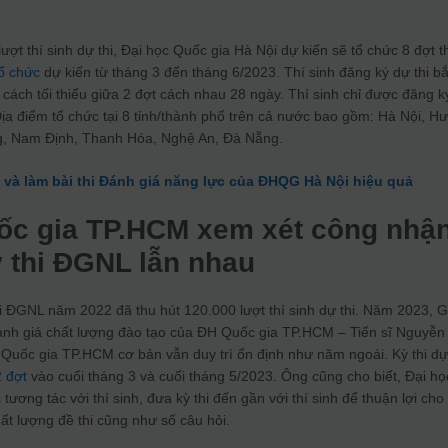
ợt thí sinh dự thi, Đại học Quốc gia Hà Nội dự kiến sẽ tổ chức 8 đợt th
tổ chức
dự kiến từ tháng 3 đến tháng 6/2023. Thí sinh đăng ký dự thi bắ
cách tối thiểu giữa 2 đợt cách nhau 28 ngày. Thí sinh chỉ được đăng k
Địa điểm tổ chức tại 8 tỉnh/thành phố trên cả nước bao gồm: Hà Nội, H
g, Nam Định, Thanh Hóa, Nghệ An, Đà Nẵng.
và làm bài thi Đánh giá năng lực của ĐHQG Hà Nội hiệu quả
uốc gia TP.HCM xem xét công nhậ
ỳ thi ĐGNL lẫn nhau
hi ĐGNL năm 2022 đã thu hút 120.000 lượt thí sinh dự thi. Năm 2023, 
ánh giá chất lượng đào tạo của ĐH Quốc gia TP.HCM – Tiến sĩ Nguyễn
 Quốc gia TP.HCM cơ bản vẫn duy trì ổn định như năm ngoái. Kỳ thi d
 đợt
vào cuối tháng 3 và cuối tháng 5/2023. Ông cũng cho biết, Đại họ
ương tác với thí sinh, đưa kỳ thi đến gần với thí sinh để thuận lợi cho
ất lượng đề thi cũng như số câu hỏi.