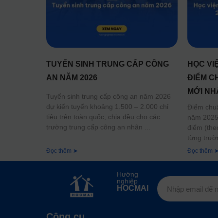
TUYỂN SINH TRUNG CẤP CÔNG
HỌC VI
AN NĂM 2026
ĐIỂM C
MỚI NH
Tuyển sinh trung cấp công an năm 2026
dự kiến tuyển khoảng 1.500 – 2.000 chỉ
Điểm chu
tiêu trên toàn quốc, chia đều cho các
năm 2025 
trường trung cấp công an nhân
điểm (the
từng trườ
Đọc thêm ➤
Đọc thêm 
Hướng
nghiệp
HOCMAI
Công cụ