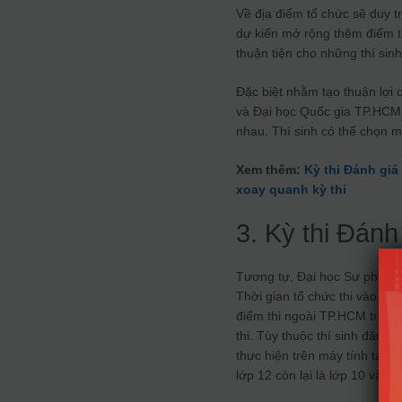
Về địa điểm tổ chức sẽ duy t
dự kiến mở rộng thêm điểm 
thuận tiện cho những thí sin
Đặc biệt nhằm tạo thuận lợi 
và Đại học Quốc gia TP.HCM
nhau. Thí sinh có thể chọn mộ
Xem thêm:
Kỳ thi Đánh giá
xoay quanh kỳ thi
3. Kỳ thi Đánh
Tương tự, Đại học Sư phạm 
Thời gian tổ chức thi vào th
điểm thi ngoài TP.HCM trong
thi. Tùy thuộc thí sinh đăng 
thực hiện trên máy tính tại 
lớp 12 còn lại là lớp 10 và 11