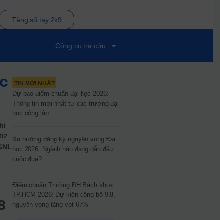
Tặng sổ tay 2k9
Công cụ tra cứu
ực
TIN MỚI NHẤT
Dự báo điểm chuẩn đại học 2026:
Thông tin mới nhất từ các trường đại
học công lập
hi
 02
Xu hướng đăng ký nguyện vọng Đại
ĐGNL
học 2026: Ngành nào đang dẫn đầu
cuộc đua?
Điểm chuẩn Trường ĐH Bách khoa
TP.HCM 2026: Dự kiến công bố 9.8,
8
nguyện vọng tăng vọt 67%