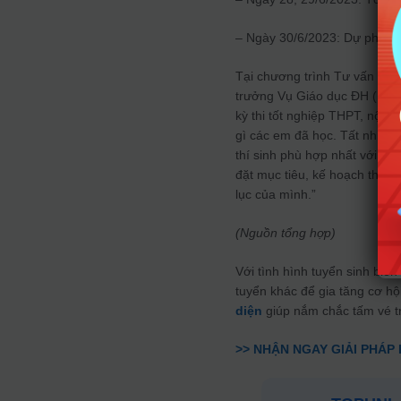
– Ngày 30/6/2023: Dự phòng
Tại chương trình Tư vấn mù
trưởng Vụ Giáo dục ĐH (Bộ G
kỳ thi tốt nghiệp THPT, nội 
gì các em đã học. Tất nhiên,
thí sinh phù hợp nhất với c
đặt mục tiêu, kế hoạch thì kh
lục của mình.”
(Nguồn tổng hợp)
Với tình hình tuyển sinh biế
tuyển khác để gia tăng cơ h
diện
giúp nắm chắc tấm vé t
>> NHẬN NGAY GIẢI PHÁP 