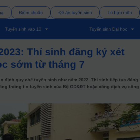
bạ
Điểm chuẩn
Đề án tuyển sinh
Tổ hợp môn
Tuyển sinh vào 10
Tuyển sinh Đại học
2023: Thí sinh đăng ký xét
ọc sớm từ tháng 7
 định quy chế tuyển sinh như năm 2022. Thí sinh tiếp tục đăng 
 cổng thông tin tuyển sinh của Bộ GD&ĐT hoặc cổng dịch vụ công