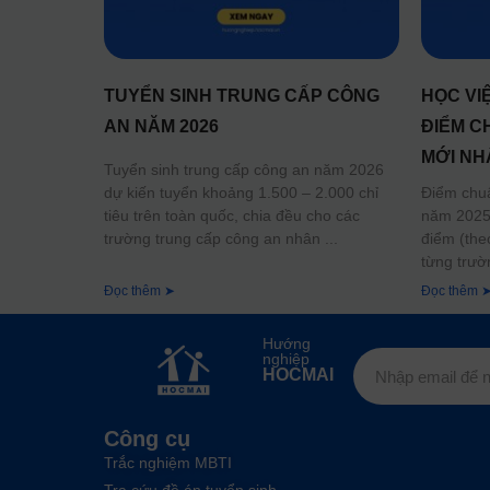
TUYỂN SINH TRUNG CẤP CÔNG
HỌC VI
AN NĂM 2026
ĐIỂM C
MỚI NH
Tuyển sinh trung cấp công an năm 2026
dự kiến tuyển khoảng 1.500 – 2.000 chỉ
Điểm chu
tiêu trên toàn quốc, chia đều cho các
năm 2025 
trường trung cấp công an nhân
điểm (the
từng trườ
Đọc thêm ➤
Đọc thêm 
Hướng
nghiệp
HOCMAI
Công cụ
Trắc nghiệm MBTI