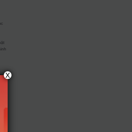
h
ục
mặt
sinh
X
ức