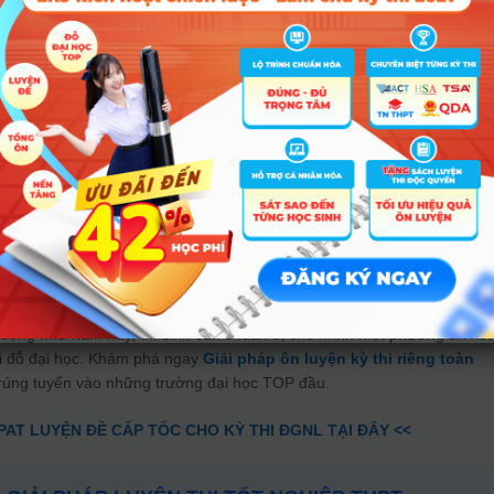
.
a thi năm 2023 tổ chức ngày 18/2/2023, PGS.TS Nguyễn Thu Thủy, Vụ
D&ĐT) cũng chia sẻ về mức độ đề thi năm nay, cụ thể: “Với mục tiêu 
dung đề thi sẽ chỉ tập trung vào chương trình THPT, không thi ngoài nhữ
 đề thi sẽ có tính phân loại, phân hóa để các trường chọn lọc được nh
hương trình đào tạo của nhà trường. Các em hãy yên tâm dành hết tâm 
ông lo gì về kỳ thi sắp tới quá nhiều. Cố gắng ôn tập, giữ gìn sức khỏe,
n động như năm nay, thí sinh cần chuẩn bị cho mình một phương án xét
ội đỗ đại học. Khám phá ngay
Giải pháp ôn luyện kỳ thi riêng toàn
rúng tuyển vào những trường đại học TOP đầu.
PAT LUYỆN ĐỀ CẤP TỐC CHO KỲ THI ĐGNL TẠI ĐÂY <<