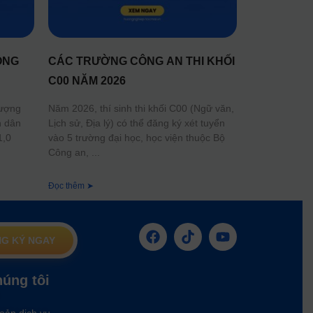
ÔNG
CÁC TRƯỜNG CÔNG AN THI KHỐI
C00 NĂM 2026
lượng
Năm 2026, thí sinh thi khối C00 (Ngữ văn,
n dân
Lịch sử, Địa lý) có thể đăng ký xét tuyển
1,0
vào 5 trường đại học, học viện thuộc Bộ
Công an,
Đọc thêm ➤
G KÝ NGAY
húng tôi