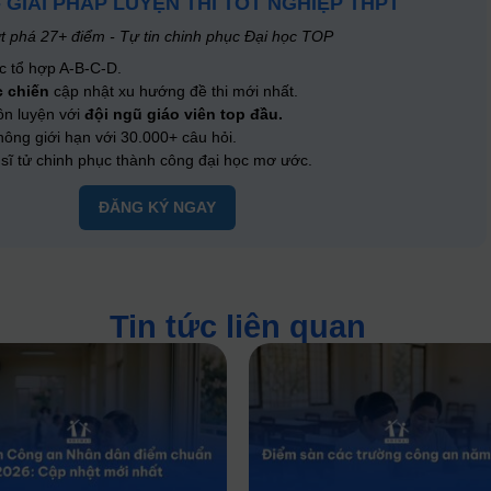
- GIẢI PHÁP LUYỆN THI TỐT NGHIỆP THPT
t phá 27+ điểm - Tự tin chinh phục Đại học TOP
c tổ hợp A-B-C-D.
c chiến
cập nhật xu hướng đề thi mới nhất.
ôn luyện với
đội ngũ giáo viên top đầu.
ông giới hạn với 30.000+ câu hỏi.
ĩ tử chinh phục thành công đại học mơ ước.
ĐĂNG KÝ NGAY
Tin tức liên quan