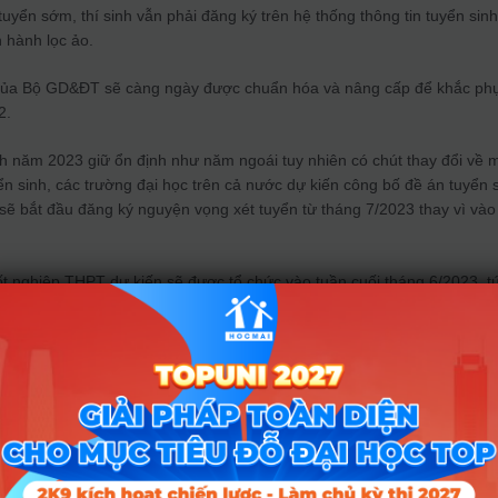
tuyển sớm, thí sinh vẫn phải đăng ký trên hệ thống thông tin tuyển sin
 hành lọc ảo.
 của Bộ GD&ĐT sẽ càng ngày được chuẩn hóa và nâng cấp để khắc ph
2.
nh năm 2023 giữ ổn định như năm ngoái tuy nhiên có chút thay đổi về 
ển sinh, các trường đại học trên cả nước dự kiến công bố đề án tuyển 
 sẽ bắt đầu đăng ký nguyện vọng xét tuyển từ tháng 7/2023 thay vì vào
ốt nghiệp THPT dự kiến sẽ được tổ chức vào tuần cuối tháng 6/2023, t
 khoảng 2 tuần.
ng bố lịch thi tốt nghiệp THPT năm 2023.
 2023 được tổ chức vào các ngày 27, 28, 29, 30/6/2023.
Trong đó:
c dự thi;
 coi thi;