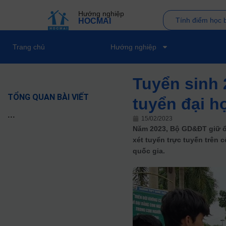
Hướng nghiệp
Tính điểm học 
HOCMAI
Trang chủ
Hướng nghiệp
Tuyển sinh 
TỔNG QUAN BÀI VIẾT
tuyển đại h
...
15/02/2023
Năm 2023, Bộ GD&ĐT giữ ổn
xét tuyển trực tuyến trên
quốc gia.