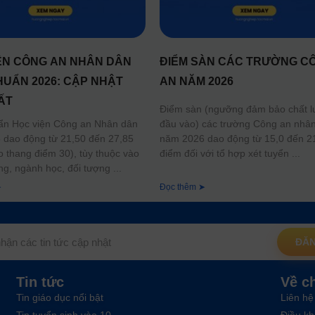
ỆN CÔNG AN NHÂN DÂN
ĐIỂM SÀN CÁC TRƯỜNG C
HUẨN 2026: CẬP NHẬT
AN NĂM 2026
ẤT
Điểm sàn (ngưỡng đảm bảo chất 
đầu vào) các trường Công an nhâ
ẩn Học viện Công an Nhân dân
năm 2026 dao động từ 15,0 đến 2
dao động từ 21,50 đến 27,85
điểm đối với tổ hợp xét tuyển
o thang điểm 30), tùy thuộc vào
ng, ngành học, đối tượng
➤
Đọc thêm ➤
ĐĂN
Tin tức
Về c
Tin giáo dục nổi bật
Liên hệ