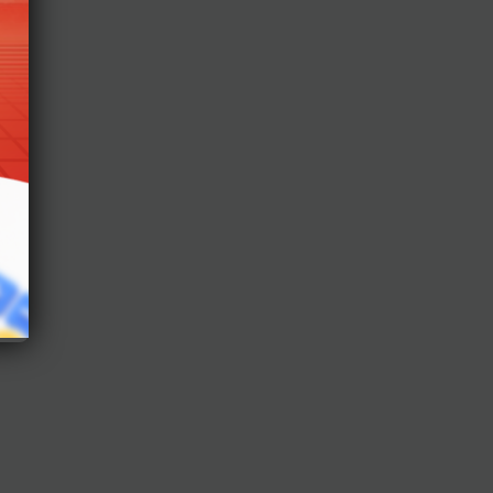
của
ng
ững
sức,
 thể