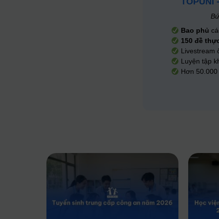
TOPUNI 
Bứ
Bao phủ
cá
150 đề thự
Livestream 
Luyện tập kh
Hơn 50.000 s