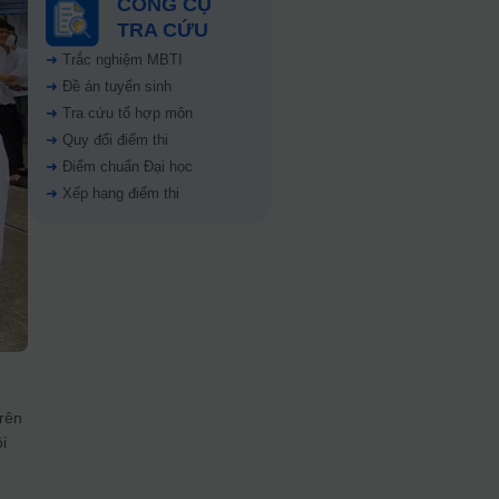
CÔNG CỤ
TRA CỨU
➜
Trắc nghiệm MBTI
➜
Đề án tuyển sinh
➜
Tra cứu tổ hợp môn
➜
Quy đổi điểm thi
➜
Điểm chuẩn Đại học
➜
Xếp hạng điểm thi
trên
i