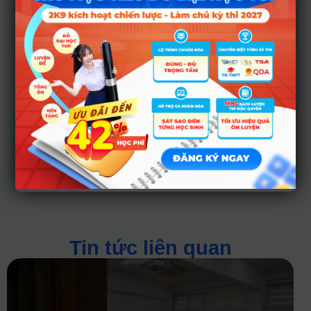
ảnh – Truyền hình,
Đạo diễn Điện ảnh
– Truyền hình, Diễn
viên kịch, Điện ảnh
– Truyền hình có
mức điểm chuẩn là
24 điểm, trong đó
môn năng khiếu
được nhân đôi.
Tin tức liên quan