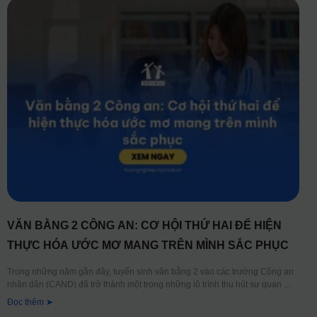
VĂN BẰNG 2 CÔNG AN: CƠ HỘI THỨ HAI ĐỂ HIỆN
THỰC HÓA ƯỚC MƠ MANG TRÊN MÌNH SẮC PHỤC
Trong những năm gần đây, tuyển sinh văn bằng 2 vào các trường Công an
nhân dân (CAND) đã trở thành một trong những lộ trình thu hút sự quan
Đọc thêm ➤