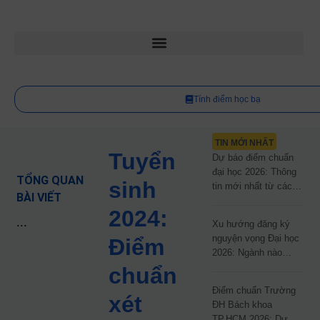
Tính điểm học bạ
TIN MỚI NHẤT
Tuyển
Dự báo điểm chuẩn
đại học 2026: Thông
TỔNG QUAN
sinh
tin mới nhất từ các
BÀI VIẾT
trường đại học công
2024:
lập
...
Xu hướng đăng ký
nguyện vọng Đại học
Điểm
2026: Ngành nào
đang dẫn đầu cuộc
chuẩn
đua?
Điểm chuẩn Trường
xét
ĐH Bách khoa
TP.HCM 2026: Dự