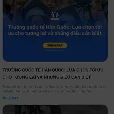
TRƯỜNG QUỐC TẾ HÀN QUỐC: LỰA CHỌN TỐI ƯU
CHO TƯƠNG LAI VÀ NHỮNG ĐIỀU CẦN BIẾT
Trong bối cảnh làn sóng văn hóa Hàn Quốc (Hallyu) phát triển mạnh mẽ và
mối quan hệ hợp tác kinh tế Việt – Hàn ngày càng thắt chặt, nhu
Đọc thêm ➤