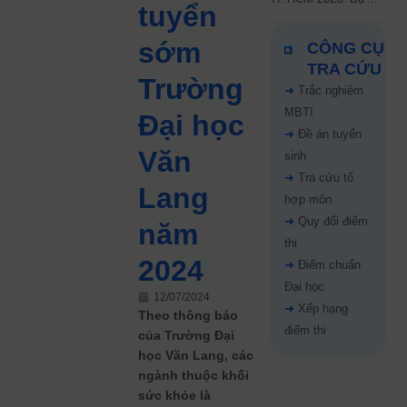
tuyển
kiến công bố 9.8,
nguyện vọng tăng vọt
sớm
CÔNG CỤ
67%
TRA CỨU
Trường
➜
Trắc nghiệm
MBTI
Đại học
➜
Đề án tuyển
Văn
sinh
➜
Tra cứu tổ
Lang
hợp môn
➜
Quy đổi điểm
năm
thi
2024
➜
Điểm chuẩn
Đại học
12/07/2024
➜
Xếp hạng
Theo thông báo
điểm thi
của Trường Đại
học Văn Lang, các
ngành thuộc khối
sức khỏe là