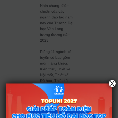
Nhìn chung, điểm
chuẩn của các
ngành đào tạo năm
nay của Trường Đại
học Văn Lang
tương đương năm
2023.
Riêng 11 ngành xét
tuyển có bao gồm
môn năng khiếu:
Kiến trúc, Thiết kế
Nội thất, Thiết kế
Đồ họa, Thiết kế
X
Thời trang, Thiết kế
Công nghiệp (Thiết
kế sản phẩm), Thiết
kế Mỹ thuật số,
Piano, Thanh nhạc,
Công nghệ Điện