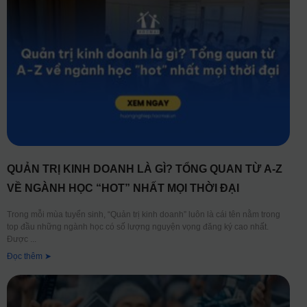
QUẢN TRỊ KINH DOANH LÀ GÌ? TỔNG QUAN TỪ A-Z
VỀ NGÀNH HỌC “HOT” NHẤT MỌI THỜI ĐẠI
Trong mỗi mùa tuyển sinh, “Quản trị kinh doanh” luôn là cái tên nằm trong
top đầu những ngành học có số lượng nguyện vọng đăng ký cao nhất.
Được
Đọc thêm ➤