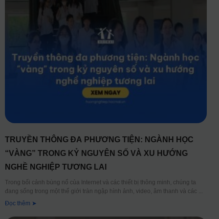
TRUYỀN THÔNG ĐA PHƯƠNG TIỆN: NGÀNH HỌC
“VÀNG” TRONG KỶ NGUYÊN SỐ VÀ XU HƯỚNG
NGHỀ NGHIỆP TƯƠNG LAI
Trong bối cảnh bùng nổ của Internet và các thiết bị thông minh, chúng ta
đang sống trong một thế giới tràn ngập hình ảnh, video, âm thanh và các
Đọc thêm ➤