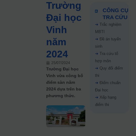
Trường
CÔNG CỤ
Đại học
TRA CỨU
➜
Trắc nghiệm
Vinh
MBTI
năm
➜
Đề án tuyển
sinh
2024
➜
Tra cứu tổ
hợp môn
25/07/2024
➜
Quy đổi điểm
Trường Đại học
Vinh vừa công bố
thi
điểm sàn năm
➜
Điểm chuẩn
2024 dựa trên ba
Đại học
phương thức.
➜
Xếp hạng
điểm thi