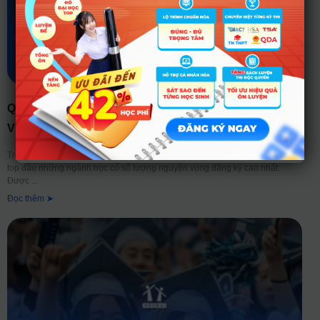
QUẢN TRỊ KINH DOANH LÀ GÌ? TỔNG QUAN TỪ A-Z
VỀ NGÀNH HỌC “HOT” NHẤT MỌI THỜI ĐẠI
Trong mỗi mùa tuyển sinh, “Quản trị kinh doanh” luôn là cái tên nằm trong
top đầu những ngành học có số lượng nguyện vọng đăng ký cao nhất.
Được
Đọc thêm ➤