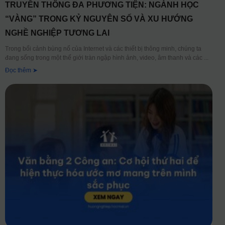
TRUYỀN THÔNG ĐA PHƯƠNG TIỆN: NGÀNH HỌC
“VÀNG” TRONG KỶ NGUYÊN SỐ VÀ XU HƯỚNG
NGHỀ NGHIỆP TƯƠNG LAI
Trong bối cảnh bùng nổ của Internet và các thiết bị thông minh, chúng ta
đang sống trong một thế giới tràn ngập hình ảnh, video, âm thanh và các
Đọc thêm ➤