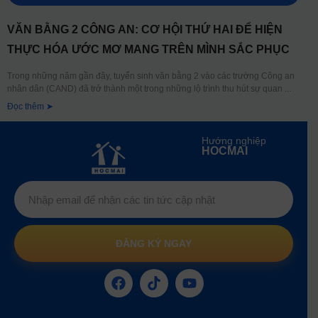
VĂN BẰNG 2 CÔNG AN: CƠ HỘI THỨ HAI ĐỂ HIỆN
THỰC HÓA ƯỚC MƠ MANG TRÊN MÌNH SẮC PHỤC
Trong những năm gần đây, tuyển sinh văn bằng 2 vào các trường Công an
nhân dân (CAND) đã trở thành một trong những lộ trình thu hút sự quan
Đọc thêm ➤
Hướng nghiệp
HOCMAI
ĐĂNG KÝ NGAY