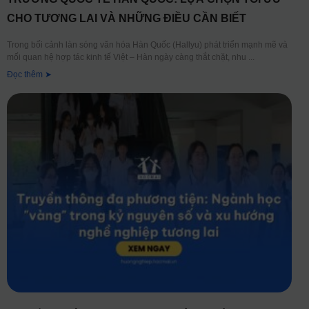
CHO TƯƠNG LAI VÀ NHỮNG ĐIỀU CẦN BIẾT
Trong bối cảnh làn sóng văn hóa Hàn Quốc (Hallyu) phát triển mạnh mẽ và
mối quan hệ hợp tác kinh tế Việt – Hàn ngày càng thắt chặt, nhu
Đọc thêm ➤