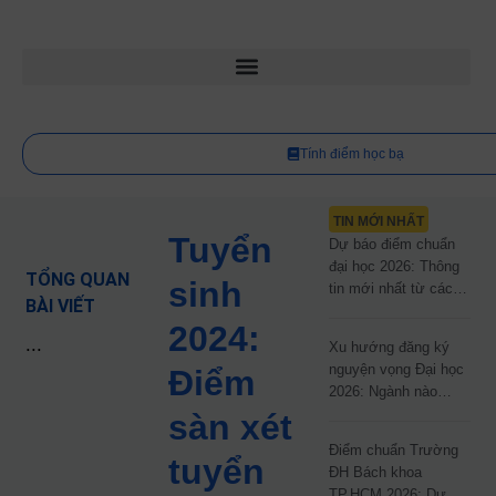
Tính điểm học bạ
TIN MỚI NHẤT
Tuyển
Dự báo điểm chuẩn
đại học 2026: Thông
TỔNG QUAN
sinh
tin mới nhất từ các
BÀI VIẾT
trường đại học công
2024:
lập
...
Xu hướng đăng ký
nguyện vọng Đại học
Điểm
2026: Ngành nào
đang dẫn đầu cuộc
sàn xét
đua?
Điểm chuẩn Trường
tuyển
ĐH Bách khoa
TP.HCM 2026: Dự