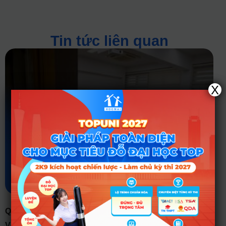
Tin tức liên quan
X
QUẢN TRỊ KINH DOANH LÀ GÌ? TỔNG QUAN TỪ A-Z
VỀ NGÀNH HỌC “HOT” NHẤT MỌI THỜI ĐẠI