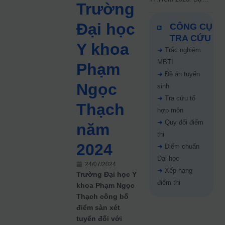
Trường
kiến công bố 9.8,
nguyện vọng tăng vọt
Đại học
CÔNG CỤ
67%
TRA CỨU
Y khoa
➜
Trắc nghiệm
MBTI
Phạm
➜
Đề án tuyển
Ngọc
sinh
➜
Tra cứu tổ
Thạch
hợp môn
➜
Quy đổi điểm
năm
thi
2024
➜
Điểm chuẩn
Đại học
24/07/2024
➜
Xếp hạng
Trường Đại học Y
điểm thi
khoa Phạm Ngọc
Thạch công bố
điểm sàn xét
tuyển đối với