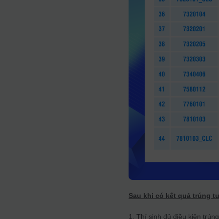
Sau khi có kết quả trúng t
1. Thí sinh đủ điều kiện t