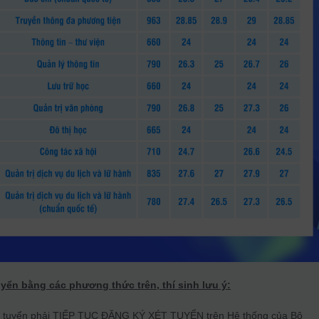
uyển bằng các phương thức trên, thí sinh lưu ý:
rúng tuyển phải TIẾP TỤC ĐĂNG KÝ XÉT TUYỂN trên Hệ thống của Bộ