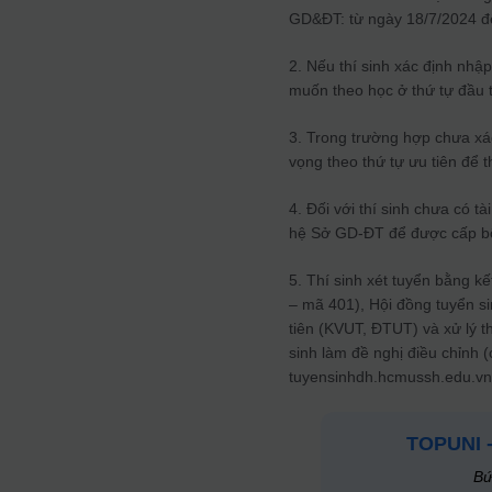
GD&ĐT: từ ngày 18/7/2024 đ
2. Nếu thí sinh xác định nhậ
muốn theo học ở thứ tự đầu t
3. Trong trường hợp chưa xác
vọng theo thứ tự ưu tiên để 
4. Đối với thí sinh chưa có 
hệ Sở GD-ĐT để được cấp bổ
5. Thí sinh xét tuyển bằng 
– mã 401), Hội đồng tuyển s
tiên (KVUT, ĐTUT) và xử lý t
sinh làm đề nghị điều chỉnh 
tuyensinhdh.hcmussh.edu.vn
TOPUNI 
Bứ