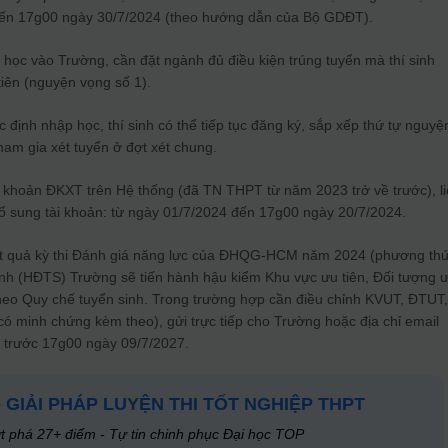
ến 17g00 ngày 30/7/2024 (theo hướng dẫn của Bộ GDĐT).
p học vào Trường, cần đặt ngành đủ điều kiện trúng tuyển mà thí sinh
iên (nguyện vọng số 1).
 định nhập học, thí sinh có thể tiếp tục đăng ký, sắp xếp thứ tự nguyệ
tham gia xét tuyển ở đợt xét chung.
tài khoản ĐKXT trên Hệ thống (đã TN THPT từ năm 2023 trở về trước), l
 sung tài khoản: từ ngày 01/7/2024 đến 17g00 ngày 20/7/2024.
kết quả kỳ thi Đánh giá năng lực của ĐHQG-HCM năm 2024 (phương th
inh (HĐTS) Trường sẽ tiến hành hậu kiểm Khu vực ưu tiên, Đối tượng 
heo Quy chế tuyển sinh. Trong trường hợp cần điều chỉnh KVUT, ĐTUT,
(có minh chứng kèm theo), gửi trực tiếp cho Trường hoặc địa chỉ email
 trước 17g00 ngày 09/7/2027.
- GIẢI PHÁP LUYỆN THI TỐT NGHIỆP THPT
t phá 27+ điểm - Tự tin chinh phục Đại học TOP