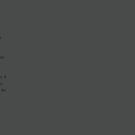
n
iên
ức 4
ưu
 thí