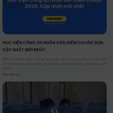
HỌC VIỆN CÔNG AN NHÂN DÂN ĐIỂM CHUẨN 2026:
CẬP NHẬT MỚI NHẤT
Điểm chuẩn Học viện Công an Nhân dân năm 2025 dao động từ 21,50 đến
27,85 điểm (theo thang điểm 30), tùy thuộc vào từng trường, ngành học, đối
tượng
Đọc thêm ➤