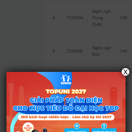
Ngôn ngữ
4
7220204
Trung
230
Quốc
Ngôn ngữ
5
7220205
140
Đức
X
Ngôn ngữ
6
7220206
Tây Ban
100
Nha
Ngôn ngữ
7
7220207
Bồ Đào
75
Nha