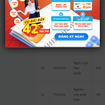
Ngôn ngữ
8
7220208
75
Italia
Ngôn ngữ
9
7220209
200
Nhật
Ngôn ngữ
10
7220210
Hàn
100
Quốc
Nghiên
11
7310111
cứu phát
60
triển