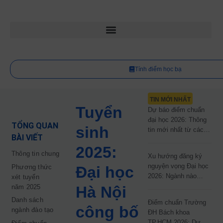
Tính điểm học bạ
TIN MỚI NHẤT
Tuyển
Dự báo điểm chuẩn
đại học 2026: Thông
TỔNG QUAN
sinh
tin mới nhất từ các
BÀI VIẾT
trường đại học công
2025:
lập
Thông tin chung
Xu hướng đăng ký
nguyện vọng Đại học
Phương thức
Đại học
2026: Ngành nào
xét tuyển
đang dẫn đầu cuộc
năm 2025
Hà Nội
đua?
Danh sách
Điểm chuẩn Trường
công bố
ngành đào tạo
ĐH Bách khoa
TP.HCM 2026: Dự