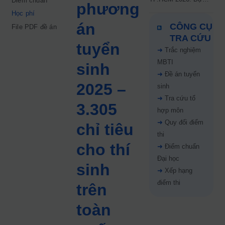
Điểm chuẩn
phương
kiến công bố 9.8,
Học phí
nguyện vọng tăng vọt
án
CÔNG CỤ
File PDF đề án
67%
TRA CỨU
tuyển
➜
Trắc nghiệm
MBTI
sinh
➜
Đề án tuyển
2025 –
sinh
➜
Tra cứu tổ
3.305
hợp môn
➜
Quy đổi điểm
chỉ tiêu
thi
cho thí
➜
Điểm chuẩn
Đại học
sinh
➜
Xếp hạng
điểm thi
trên
toàn