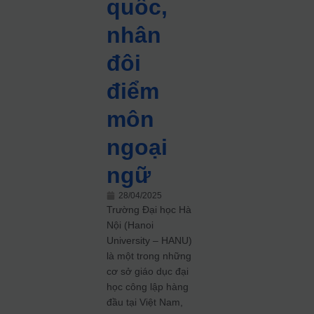
quốc,
nhân
đôi
điểm
môn
ngoại
ngữ
28/04/2025
Trường Đại học Hà
Nội (Hanoi
University – HANU)
là một trong những
cơ sở giáo dục đại
học công lập hàng
đầu tại Việt Nam,