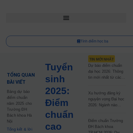
Tính điểm học bạ
TIN MỚI NHẤT
Tuyển
Dự báo điểm chuẩn
đại học 2026: Thông
TỔNG QUAN
sinh
tin mới nhất từ các
BÀI VIẾT
trường đại học công
2025:
lập
Bảng dự báo
Xu hướng đăng ký
điểm chuẩn
nguyện vọng Đại học
Điểm
năm 2025 cho
2026: Ngành nào
Trường ĐH
đang dẫn đầu cuộc
chuẩn
Bách khoa Hà
đua?
Điểm chuẩn Trường
Nội
cao
ĐH Bách khoa
Tổng kết & lời
TP.HCM 2026: Dự