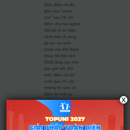
Mức điểm chuẩn
gần như “chạm
nóc” vào 29–30
điểm cho hai ngành
nổi bật là tín hiệu
cảnh báo rõ ràng:
áp lực và cạnh
tranh vào ĐH Bách
khoa Hà Nội năm
2025 tăng cao hơn
bao giờ hết. Khi
mức điểm chuẩn
vượt quá 29, chỉ
những thí sinh có
điểm thi thật sự
X
xuất sắc mới có cửa
vào—còn lại, việc
đăng ký vẫn có thể
là mạo hiểm nếu
không chuẩn bị đủ.