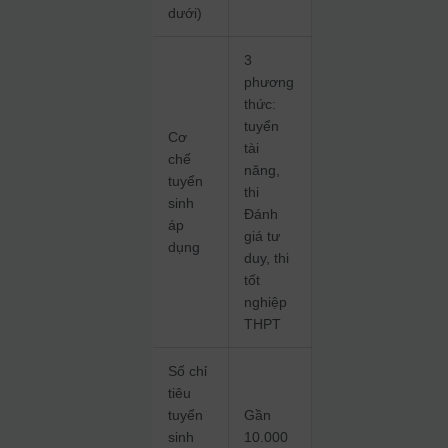
dưới)
3
phương
thức:
tuyển
Cơ
tài
chế
năng,
tuyển
thi
sinh
Đánh
áp
giá tư
dụng
duy, thi
tốt
nghiệp
THPT
Số chỉ
tiêu
tuyển
Gần
sinh
10.000