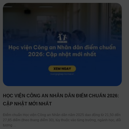
HỌC VIỆN CÔNG AN NHÂN DÂN ĐIỂM CHUẨN 2026:
CẬP NHẬT MỚI NHẤT
Điểm chuẩn Học viện Công an Nhân dân năm 2025 dao động từ 21,50 đến
27,85 điểm (theo thang điểm 30), tùy thuộc vào từng trường, ngành học, đối
tượng