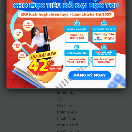
Lời khuyên cho
phụ huynh và học
sinh:
Tự đánh giá
điểm thi thật
(THPT, thi tư
duy hoặc xét
tuyển tài
năng): Đừng
đặt kỳ vọng
quá cao nếu
điểm thi
không đạt
29+.
Ưu tiên
ngành yêu
thích: Nếu
môn cụ thể
đủ điểm, có