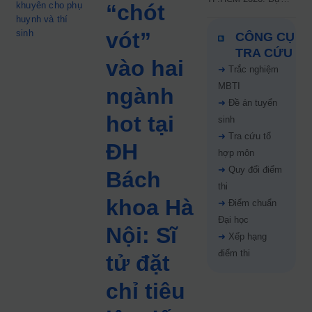
khuyên cho phụ
“chót
kiến công bố 9.8,
huynh và thí
nguyện vọng tăng vọt
sinh
vót”
CÔNG CỤ
67%
TRA CỨU
vào hai
➜
Trắc nghiệm
MBTI
ngành
➜
Đề án tuyển
hot tại
sinh
➜
Tra cứu tổ
ĐH
hợp môn
➜
Quy đổi điểm
Bách
thi
khoa Hà
➜
Điểm chuẩn
Đại học
Nội: Sĩ
➜
Xếp hạng
điểm thi
tử đặt
chỉ tiêu