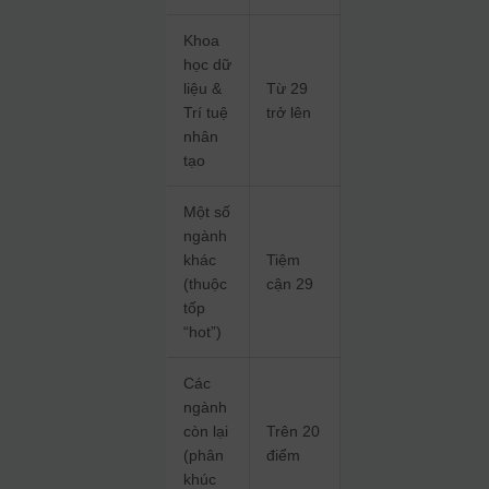
Khoa
học dữ
liệu &
Từ 29
Trí tuệ
trở lên
nhân
tạo
Một số
ngành
khác
Tiệm
(thuộc
cận 29
tốp
“hot”)
Các
ngành
còn lại
Trên 20
(phân
điểm
khúc