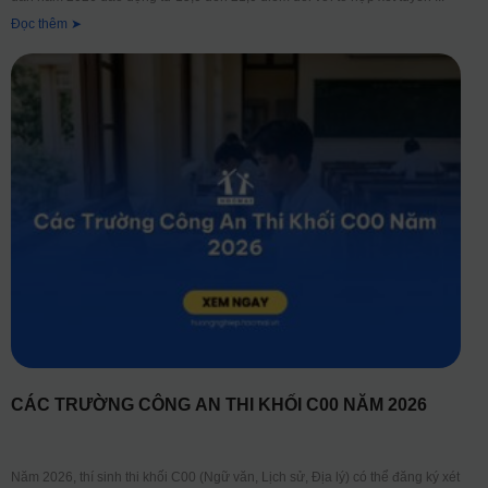
Đọc thêm ➤
CÁC TRƯỜNG CÔNG AN THI KHỐI C00 NĂM 2026
Năm 2026, thí sinh thi khối C00 (Ngữ văn, Lịch sử, Địa lý) có thể đăng ký xét