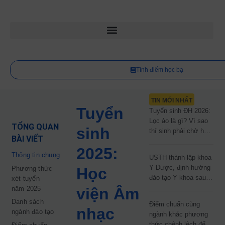
Tính điểm học bạ
TIN MỚI NHẤT
Tuyển
Tuyển sinh ĐH 2026:
Lọc ảo là gì? Vì sao
TỔNG QUAN
sinh
thí sinh phải chờ hơn
BÀI VIẾT
2 tháng mới biết kết
2025:
quả?
Thông tin chung
USTH thành lập khoa
Y Dược, định hướng
Phương thức
Học
đào tạo Y khoa sau
xét tuyển
năm 2030
năm 2025
viện Âm
Danh sách
Điểm chuẩn cùng
nhạc
ngành đào tạo
ngành khác phương
thức chênh lệch đến