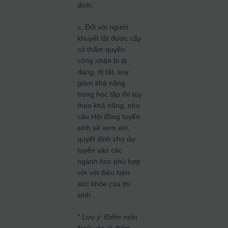
định;
c. Đối với người
khuyết tật được cấp
có thẩm quyền
công nhận bị dị
dạng, dị tật, suy
giảm khả năng
trong học tập thì tùy
theo khả năng, nhu
câu Hội đồng tuyển
sinh sẽ xem xét,
quyết định cho dự
tuyển vào các
ngành học phù hợp
với với điều kiện
sức khỏe của thí
sinh.
* Lưu ý: Điểm môn
Ngữ văn là điểm