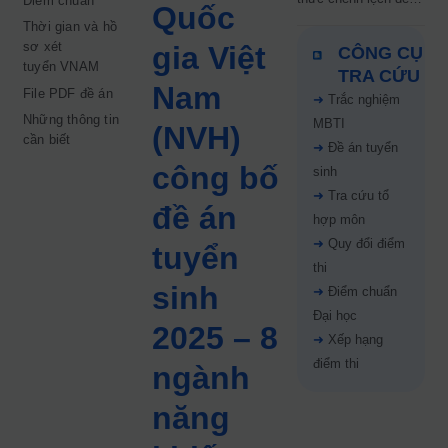
Điểm chuẩn
Quốc
5 điểm năm 2026: Thí
Thời gian và hồ
sinh cần lưu ý gì?
sơ xét
gia Việt
CÔNG CỤ
tuyển VNAM
TRA CỨU
Nam
File PDF đề án
➜
Trắc nghiệm
Những thông tin
MBTI
(NVH)
cần biết
➜
Đề án tuyển
công bố
sinh
➜
Tra cứu tổ
đề án
hợp môn
➜
Quy đổi điểm
tuyển
thi
sinh
➜
Điểm chuẩn
Đại học
2025 – 8
➜
Xếp hạng
điểm thi
ngành
năng