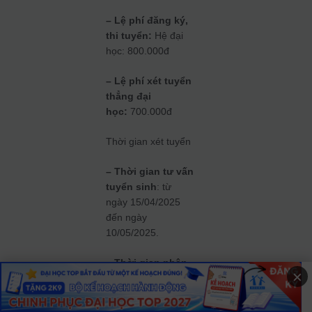
– Lệ phí đăng ký,
thi tuyển:
Hệ đại
học: 800.000đ
– Lệ phí xét tuyển
thẳng đại
học:
700.000đ
Thời gian xét tuyển
– Thời gian tư vấn
tuyển sinh
: từ
ngày 15/04/2025
đến ngày
10/05/2025.
– Thời gian nhận
×
hồ sơ tuyển sinh
:
từ ngày 12/05/2025
đến 20/06/2025;