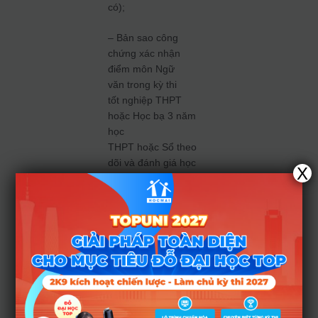
có);
– Bản sao công
chứng xác nhận
điểm môn Ngữ
văn trong kỳ thi
tốt nghiệp THPT
hoặc Học bạ 3 năm
học
THPT hoặc Sổ theo
dõi và đánh giá học
X
sinh theo lớp học
của 3 năm học
THPT trong cơ sở
giáo dục nghề
nghiệp.
– Hồ sơ chứng
nhận ưu tiên (nếu
có);