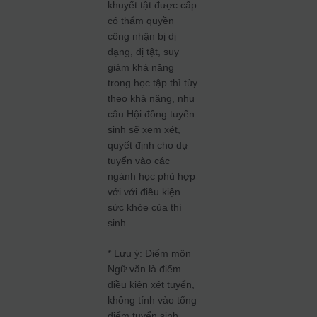
khuyết tật được cấp
có thẩm quyền
công nhận bị dị
dạng, dị tật, suy
giảm khả năng
trong học tập thì tùy
theo khả năng, nhu
câu Hội đồng tuyển
sinh sẽ xem xét,
quyết định cho dự
tuyển vào các
ngành học phù hợp
với với điều kiện
sức khỏe của thí
sinh.
* Lưu ý: Điểm môn
Ngữ văn là điểm
điều kiện xét tuyển,
không tính vào tổng
điểm tuyển sinh