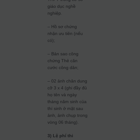
giáo dục nghề
nghiệp.
– Hồ sơ chứng
nhận ưu tiên (nếu
có);
– Bản sao công
chứng Thẻ căn
cước công dân;
– 02 ảnh chân dung
cỡ 3 x 4 (ghi đầy đủ
họ tên và ngày
tháng năm sinh của
thí sinh ở mặt sau
ảnh, ảnh chụp trong
vòng 06 tháng).
3) Lệ phí thi