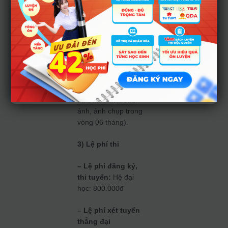
– Bản sao công
chứng Thẻ căn
cước công dân;
– 02 ảnh chân dung
cỡ 3 x 4 (ghi đầy đủ
họ tên và ngày
tháng năm sinh của
thí sinh ở mặt sau
ảnh, ảnh chụp trong
vòng 06 tháng).
3) Lệ phí thi
– Lệ phí đăng ký,
thi tuyển:
Hệ đại
học: 800.000đ
– Lệ phí xét tuyển
thẳng đại