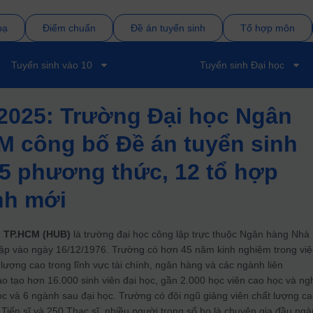
bạ
Điểm chuẩn
Đề án tuyển sinh
Tổ hợp môn
Tuyển sinh vào 10
Tuyển sinh Đại học
2025: Trường Đại học Ngân
M công bố Đề án tuyển sinh
5 phương thức, 12 tổ hợp
nh mới
g TP.HCM (HUB)
là trường đại học công lập trực thuộc Ngân hàng Nhà
ập vào ngày 16/12/1976.
Trường có hơn 45 năm kinh nghiệm trong việ
lượng cao trong lĩnh vực tài chính, ngân hàng và các ngành liên
o tạo hơn 16.000 sinh viên đại học, gần 2.000 học viên cao học và ng
ọc và 6 ngành sau đại học.
Trường có đội ngũ giảng viên chất lượng ca
iến sĩ và 250 Thạc sĩ, nhiều người trong số họ là chuyên gia đầu ng