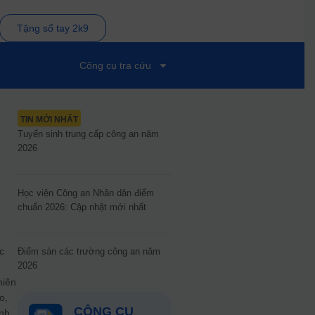
Tặng sổ tay 2k9
Công cụ tra cứu
TIN MỚI NHẤT
Tuyển sinh trung cấp công an năm
2026
Học viện Công an Nhân dân điểm
chuẩn 2026: Cập nhật mới nhất
c
Điểm sàn các trường công an năm
2026
hiên
o,
CÔNG CỤ
ành