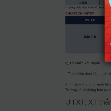
2) Tổ chức xét tuyển
– Thực hiện theo kế hoạch v
– Thí sinh không thi môn tiế
Trường sẽ có thông báo cụ thể
ƯTXT, XT thẳ