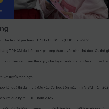
ung
ng Đại học Ngân hàng TP. Hồ Chí Minh (HUB) năm 2025
àng TP.HCM dự kiến có 4 phương thức tuyển sinh chủ đạo. Cụ thể g
 và ưu tiên xét tuyển theo quy chế tuyển sinh của Bộ Giáo dục và Đà
c xét tuyển tổng hợp
heo kết quả thi đánh giá đầu vào đại học trên máy tính V-SAT năm 202
heo kết quả kỳ thi THPT năm 2025
c quốc tế cấp bằng, trường xét tuyển bằng học bạ kết hợp phỏng vấn.