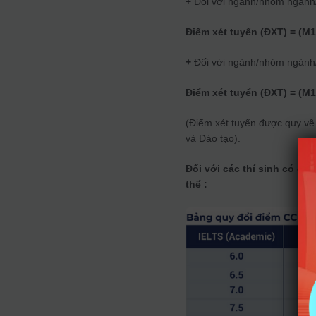
+ Đối với ngành/nhóm ngành
Điểm xét tuyển (ĐXT) = (M1
+
Đối với ngành/nhóm ngành/
Điểm xét tuyển (ĐXT) = (M1
(Điểm xét tuyển được quy về
và Đào tạo).
Đối với các thí sinh có ch
thể :