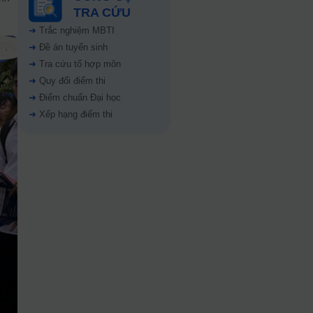
TRA CỨU
➜
Trắc nghiệm MBTI
➜
Đề án tuyển sinh
➜
Tra cứu tổ hợp môn
➜
Quy đổi điểm thi
➜
Điểm chuẩn Đại học
➜
Xếp hạng điểm thi