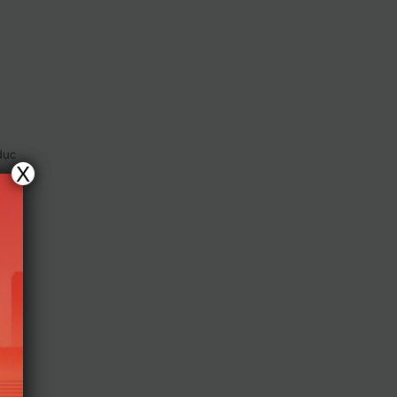
dục
X
 Cụ