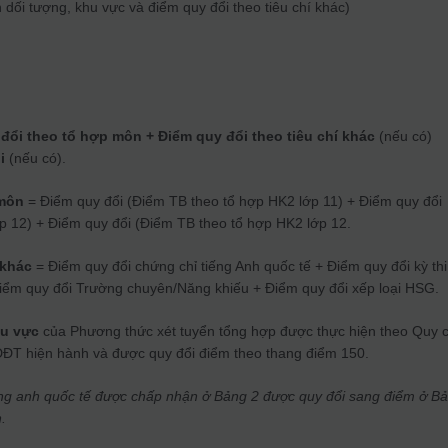
dối tượng, khu vực và điểm quy đổi theo tiêu chí khác)
đổi theo tổ hợp môn + Điểm quy đổi theo tiêu chí khác
(nếu có)
i
(nếu có).
 môn
= Điểm quy đổi (Điểm TB theo tổ hợp HK2 lớp 11) + Điểm quy đổi
p 12) + Điểm quy đổi (Điểm TB theo tổ hợp HK2 lớp 12.
 khác
= Điểm quy đổi chứng chỉ tiếng Anh quốc tế + Điểm quy đổi kỳ thi
Điểm quy đổi Trường chuyên/Năng khiếu + Điểm quy đổi xếp loại HSG.
hu vực
của Phương thức xét tuyển tổng hợp được thực hiện theo Quy 
DĐT hiện hành và được quy đổi điểm theo thang điểm 150.
iếng anh quốc tế được chấp nhận ở Bảng 2 được quy đổi sang điểm ở B
.