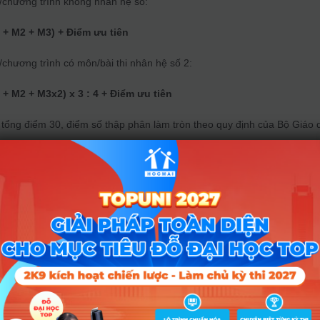
/chương trình không nhân hệ số:
 + M2 + M3) + Điểm ưu tiên
chương trình có môn/bài thi nhân hệ số 2:
 + M2 + M3x2) x 3 : 4
+ Điểm ưu tiên
 tổng điểm 30, điểm số thập phân làm tròn theo quy định của Bộ Giáo 
ứng chỉ tiếng Anh có thể miễn thi môn Tiếng Anh và quy đổi điểm.