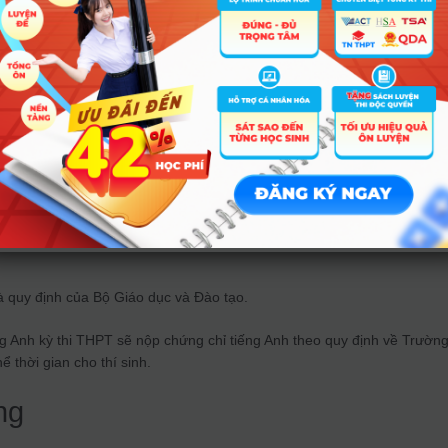
à quy định của Bộ Giáo dục và Đào tạo.
ng Anh kỳ thi THPT sẽ nộp chứng chỉ tiếng Anh theo quy định về Trường
 thời gian cho thí sinh.
ng