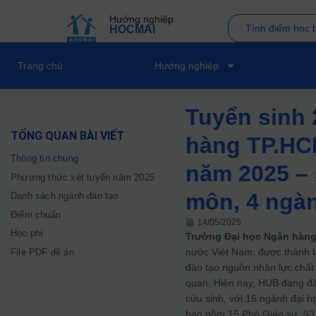
Hướng nghiệp
Tính điểm học 
HOCMAI
Trang chủ
Hướng nghiệp
Tuyển sinh 
TỔNG QUAN BÀI VIẾT
hàng TP.HC
Thông tin chung
năm 2025 – 
Phương thức xét tuyển năm 2025
môn, 4 ngà
Danh sách ngành đào tạo
Điểm chuẩn
14/05/2025
Học phí
Trường Đại học Ngân hàn
nước Việt Nam, được thành l
File PDF đề án
đào tạo nguồn nhân lực chất 
quan.
Hiện nay, HUB đang đà
cứu sinh, với 16 ngành đại h
bao gồm 15 Phó Giáo sư, 93 T