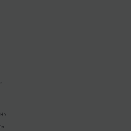
n
 lên
lên