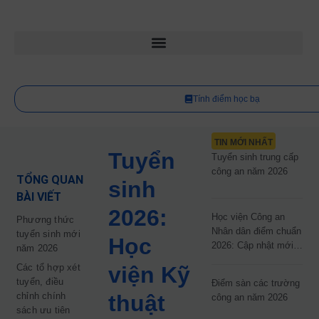
Tính điểm học bạ
TIN MỚI NHẤT
Tuyển
Tuyển sinh trung cấp
công an năm 2026
TỔNG QUAN
sinh
BÀI VIẾT
2026:
Học viện Công an
Phương thức
Nhân dân điểm chuẩn
tuyển sinh mới
Học
2026: Cập nhật mới
năm 2026
nhất
Các tổ hợp xét
viện Kỹ
tuyển, điều
Điểm sàn các trường
chỉnh chính
thuật
công an năm 2026
sách ưu tiên