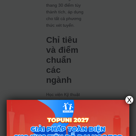
thang 30 điểm tùy
thành tích, áp dụng
cho tất cả phương
thức xét tuyển.
Chỉ tiêu
và điểm
chuẩn
các
ngành
Học viện Kỹ thuật
X
Mật mã năm nay
tiếp tục tuyển sinh
ba ngành: An toàn
thông tin, Công
nghệ thông tin, Kỹ
thuật Điện tử và