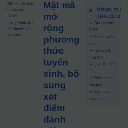
Mật mã
Chỉ tiêu và điểm
CÔNG CỤ
chuẩn các
mở
ngành
TRA CỨU
Lưu ý dành cho
➜
Trắc nghiệm
rộng
phụ huynh và
MBTI
học sinh
phương
➜
Đề án tuyển
sinh
thức
➜
Tra cứu tổ
hợp môn
tuyển
➜
Quy đổi điểm
sinh, bổ
thi
➜
Điểm chuẩn
sung
Đại học
➜
Xếp hạng
xét
điểm thi
điểm
đánh