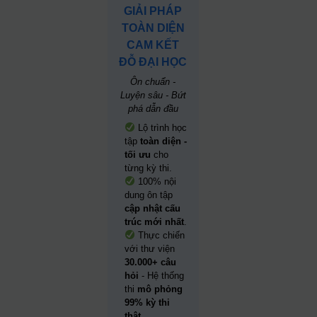
GIẢI PHÁP
TOÀN DIỆN
CAM KẾT
ĐỖ ĐẠI HỌC
Ôn chuẩn -
Luyện sâu - Bứt
phá dẫn đầu
Lộ trình học
tập
toàn diện -
tối ưu
cho
từng kỳ thi.
100% nội
dung ôn tập
cập nhật cấu
trúc mới nhất
.
Thực chiến
với thư viện
30.000+ câu
hỏi
- Hệ thống
thi
mô phỏng
99% kỳ thi
thật.