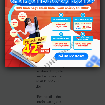
Viễn thông. Tại cơ
sở Hà Nội, ngành
An toàn thông tin có
chỉ tiêu lớn nhất với
240 sinh viên, mỗi
ngành còn lại tuyển
140 sinh viên, tất cả
đều nhận bằng kỹ
sư. Tại cơ sở TP
HCM, chỉ tiêu duy
nhất là 80 cho
ngành An toàn
thông tin, cấp bằng
cử nhân. Tổng chỉ
tiêu toàn quốc năm
2026 là 600 sinh
viên.
Năm ngoái, điểm
chuẩn các ngành