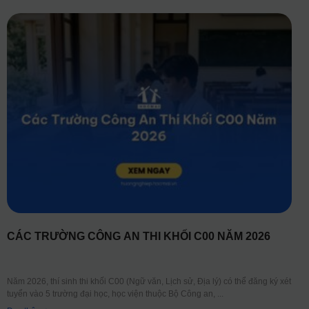
CÁC TRƯỜNG CÔNG AN THI KHỐI C00 NĂM 2026
Năm 2026, thí sinh thi khối C00 (Ngữ văn, Lịch sử, Địa lý) có thể đăng ký xét
tuyển vào 5 trường đại học, học viện thuộc Bộ Công an,