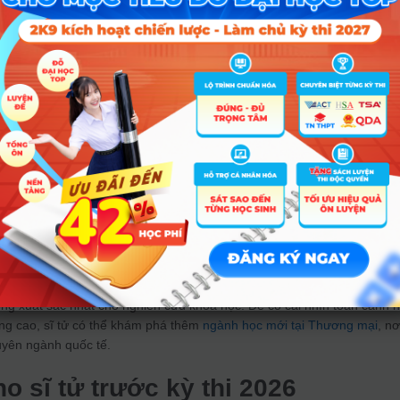
tiên đào tạo tài năng
ây chú ý nhất là việc Trường Đại học Khoa học Xã hội và Nhân văn
t tuyển khối C00 (Văn, Sử, Địa) đối với 11 ngành “hot” như Báo chí,
úng và Quốc tế học. Đây là một sự điều chỉnh lớn, phản ánh yêu cầu 
duy toán học cho sinh viên khối ngành nhân văn.
g đại học khác cũng đang làm mới mình qua việc đa dạng hóa lựa chọn
ngành xanh hoặc giáo dục có thể cập nhật
tuyển sinh mầm non Nông Lâ
hòng.
 Tự nhiên (ĐHQGHN), nhà trường cũng đã loại bỏ 11 tổ hợp cũ không
 mạnh vào các chương trình đào tạo đặc biệt (tài năng và chất lượng c
ư Toán, Lý, Hóa, Sinh sẽ có lộ trình tuyển thẳng và xét tuyển riêng bi
ng xuất sắc nhất cho nghiên cứu khoa học. Để có cái nhìn toàn cảnh 
ợng cao, sĩ tử có thể khám phá thêm
ngành học mới tại Thương mại
, nơ
yên ngành quốc tế.
o sĩ tử trước kỳ thi 2026