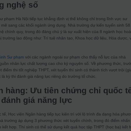
g nghệ số
phạm Hà Nội tiếp tục khẳng định vị thế không chỉ trong lĩnh vực sư
ẽ sang các khối ngành ứng dụng. Nhà trường dự kiến tuyển sinh 58
hệ chính quy, trong đó đáng chú ý là sự xuất hiện của 8 ngành học ho
hị trường lao động như: Trí tuệ nhân tạo, Khoa học dữ liệu, Hóa dược, 
sinh Sư phạm
với các ngành ngoài sư phạm cho thấy nỗ lực của nhà
nguồn nhân lực chất lượng cao cho kỷ nguyên số. Về phương thức, trư
ét điểm thi tốt nghiệp THPT, xét tuyển thí sinh có thành tích vượt trội (gi
t là kỳ thi đánh giá năng lực riêng do trường tổ chức.
 hàng: Ưu tiên chứng chỉ quốc t
i đánh giá năng lực
 tế, Học viện Ngân hàng tiếp tục kiên trì với lộ trình đa dạng hóa phư
hà trường áp dụng 3 phương thức xét tuyển chính, trong đó điểm nhấn
 kết hợp. Thí sinh có thể sử dụng kết quả học tập THPT (học bạ) kết 