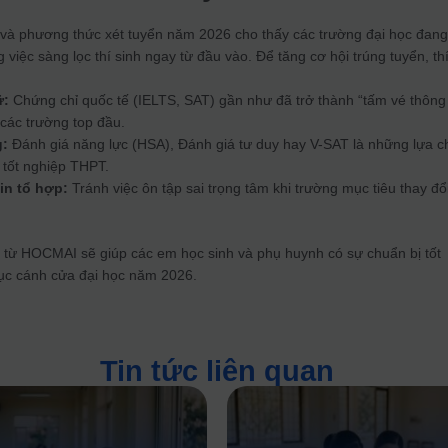
và phương thức xét tuyển năm 2026 cho thấy các trường đại học đan
việc sàng lọc thí sinh ngay từ đầu vào. Để tăng cơ hội trúng tuyển, th
ữ:
Chứng chỉ quốc tế (IELTS, SAT) gần như đã trở thành “tấm vé thông
 các trường top đầu.
g:
Đánh giá năng lực (HSA), Đánh giá tư duy hay V-SAT là những lựa c
i tốt nghiệp THPT.
in tổ hợp:
Tránh việc ôn tập sai trọng tâm khi trường mục tiêu thay đổ
 từ HOCMAI sẽ giúp các em học sinh và phụ huynh có sự chuẩn bị tốt
hục cánh cửa đại học năm 2026.
Tin tức liên quan