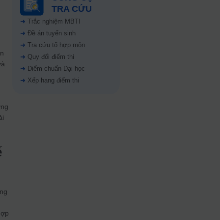
TRA CỨU
➜
Trắc nghiệm MBTI
➜
Đề án tuyển sinh
➜
Tra cứu tổ hợp môn
àn
➜
Quy đổi điểm thi
và
➜
Điểm chuẩn Đại học
➜
Xếp hạng điểm thi
ờng
ải
ế
ơng
hợp