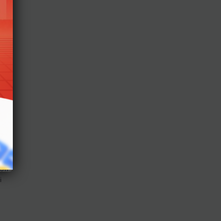
mới
. Ví
m
 còn
ao).
ệt
hơn
i