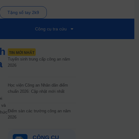
Tặng sổ tay 2k9
Công cụ tra cứu
nh
TIN MỚI NHẤT
Tuyển sinh trung cấp công an năm
a
2026
Học viện Công an Nhân dân điểm
chuẩn 2026: Cập nhật mới nhất
ới
 và
Điểm sàn các trường công an năm
thức
2026
CÔNG CỤ