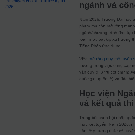
Lời khuyên cho sĩ tử trước kỳ thi
ngành và côn
2026
Năm 2026, Trường Đại học Sư 
phạm mà còn mở rộng mạnh m
ngành/chương trình đào tạo 
toàn mới, bắt kịp xu hướng t
Tiếng Pháp ứng dụng.
Việc
mở rộng quy mô tuyển 
trường trong việc cung cấp 
vẫn duy trì 3 trụ cột chính: X
quốc gia, quốc tế) và đặc biệ
Học viện Ngân
và kết quả th
Trong bối cảnh hội nhập quốc
thức xét tuyển. Năm 2026, n
nằm ở phương thức xét tuyển