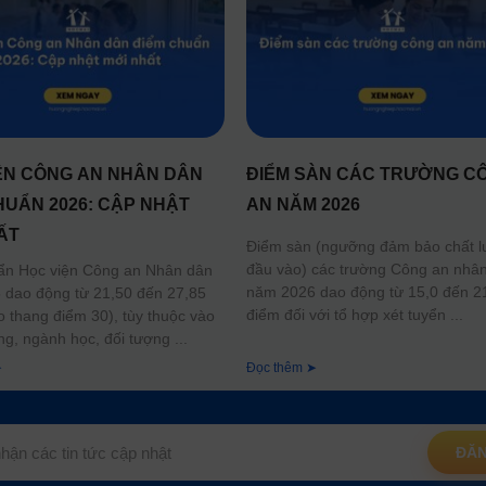
ỆN CÔNG AN NHÂN DÂN
ĐIỂM SÀN CÁC TRƯỜNG C
HUẨN 2026: CẬP NHẬT
AN NĂM 2026
ẤT
Điểm sàn (ngưỡng đảm bảo chất 
đầu vào) các trường Công an nhâ
ẩn Học viện Công an Nhân dân
năm 2026 dao động từ 15,0 đến 2
dao động từ 21,50 đến 27,85
điểm đối với tổ hợp xét tuyển
o thang điểm 30), tùy thuộc vào
ng, ngành học, đối tượng
➤
Đọc thêm ➤
ĐĂN