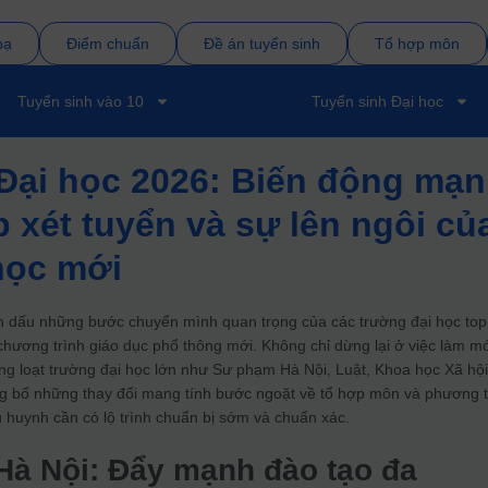
bạ
Điểm chuẩn
Đề án tuyển sinh
Tổ hợp môn
Tuyển sinh vào 10
Tuyển sinh Đại học
Đại học 2026: Biến động mạ
p xét tuyển và sự lên ngôi củ
học mới
h dấu những bước chuyển mình quan trọng của các trường đại học top
 chương trình giáo dục phổ thông mới. Không chỉ dừng lại ở việc làm m
g loạt trường đại học lớn như Sư phạm Hà Nội, Luật, Khoa học Xã hội
bố những thay đổi mang tính bước ngoặt về tổ hợp môn và phương 
hụ huynh cần có lộ trình chuẩn bị sớm và chuẩn xác.
à Nội: Đẩy mạnh đào tạo đa