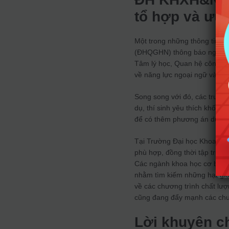
tổ hợp và ưu 
Một trong những thông tin g
(ĐHQGHN) thông báo ngừng xé
Tâm lý học, Quan hệ công ch
về năng lực ngoại ngữ và tư 
Song song với đó, các trườn
dụ, thí sinh yêu thích khối 
để có thêm phương án dự p
Tại Trường Đại học Khoa học
phù hợp, đồng thời tập trung
Các ngành khoa học cơ bản nh
nhằm tìm kiếm những hạt giố
về các chương trình chất lư
cũng đang đẩy mạnh các chu
Lời khuyên ch