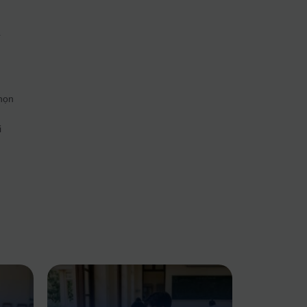
g
í
họn
i