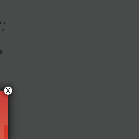
inh
ch
p
t
X
p
”