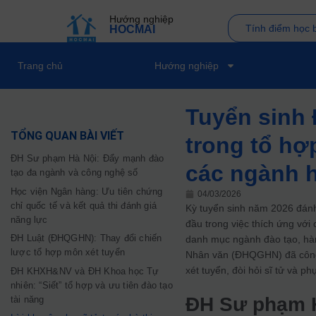
Hướng nghiệp
Tính điểm học 
HOCMAI
Trang chủ
Hướng nghiệp
Tuyển sinh 
TỔNG QUAN BÀI VIẾT
trong tổ hợ
ĐH Sư phạm Hà Nội: Đẩy mạnh đào
các ngành 
tạo đa ngành và công nghệ số
Học viện Ngân hàng: Ưu tiên chứng
04/03/2026
chỉ quốc tế và kết quả thi đánh giá
Kỳ tuyển sinh năm 2026 đán
năng lực
đầu trong việc thích ứng với
ĐH Luật (ĐHQGHN): Thay đổi chiến
danh mục ngành đào tạo, hàn
lược tổ hợp môn xét tuyển
Nhân văn (ĐHQGHN) đã công 
xét tuyển, đòi hỏi sĩ tử và p
ĐH KHXH&NV và ĐH Khoa học Tự
nhiên: “Siết” tổ hợp và ưu tiên đào tạo
ĐH Sư phạm H
tài năng