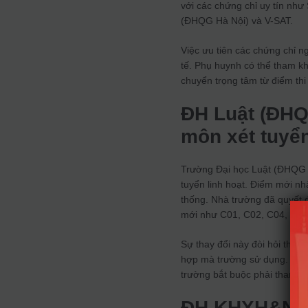
với các chứng chỉ uy tín như
(ĐHQG Hà Nội) và V-SAT.
Việc ưu tiên các chứng chỉ n
tế. Phụ huynh có thể tham 
chuyển trọng tâm từ điểm thi 
ĐH Luật (ĐHQ
môn xét tuyể
Trường Đại học Luật (ĐHQG H
tuyển linh hoạt. Điểm mới nhấ
thống. Nhà trường đã quyết đ
mới như C01, C02, C04, C14
Sự thay đổi này đòi hỏi thí s
hợp mà trường sử dụng. Bên 
trường bắt buộc phải tham gi
ĐH KHXH&NV v