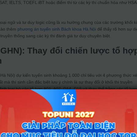
 SAT, IELTS, TOEFL iBT hoặc điểm thi từ các kỳ thi chuẩn hóa như HSA
goại ngữ và tư duy logic cũng là xu hướng chung của các trường khối k
khảo thêm
phương án tuyển sinh Bách khoa Hà Nội
để thấy rõ hơn sự dị
truyền thống sang các kỳ thi đánh giá tư duy chuyên biệt.
GHN): Thay đổi chiến lược tổ hợ
n
à Nội) dự kiến tuyển sinh khoảng 1.000 chỉ tiêu với 4 phương thức xé
t mà thí sinh cần đặc biệt lưu ý chính là sự thay đổi ở khối thi truyền
ịnh loại bỏ các tổ hợp A01, A07, D14, D15 và thay thế bằng các tổ hợ
 và D03.
inh phải điều chỉnh kế hoạch ôn tập ngay từ bây giờ để phù hợp với 7 tổ
cạnh đó, các thí sinh đã tốt nghiệp từ những năm trước muốn thi vào
a kỳ thi tốt nghiệp THPT 2026 để lấy căn cứ xét tuyển.
à ĐH Khoa học Tự nhiên: “Siết